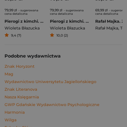
79,99 zł
79,99 zł
69,99 zł
- sugerowana
- sugerowana
- sugerowa
cena detaliczna
cena detaliczna
cena detaliczna
Pierogi z kimchi. Moje ulubione azjatyckie przepisy
Pierogi z kimchi. Moje ulubione azjatyckie przepisy - książka z autografem
Wioleta Błazucka
Wioleta Błazucka
Rafał Majka
,
Tomasz 
9,4 (7)
10,0 (2)
Podobne wydawnictwa
Znak Horyzont
Mag
Wydawnictwo Uniwersytetu Jagiellońskiego
Znak Literanova
Nasza Księgarnia
GWP Gdańskie Wydawnictwo Psychologiczne
Harmonia
Wilga