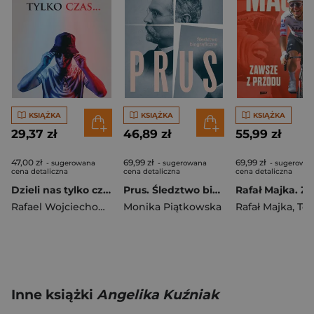
KSIĄŻKA
KSIĄŻKA
KSIĄŻKA
29,37 zł
46,89 zł
55,99 zł
47,00 zł
69,99 zł
69,99 zł
- sugerowana
- sugerowana
- sugerowa
cena detaliczna
cena detaliczna
cena detaliczna
Dzieli nas tylko czas…
Prus. Śledztwo biograficzne (2026)
Rafael Wojciechowski
Monika Piątkowska
Rafał Majka
,
Tomasz 
Inne książki
Angelika Kuźniak