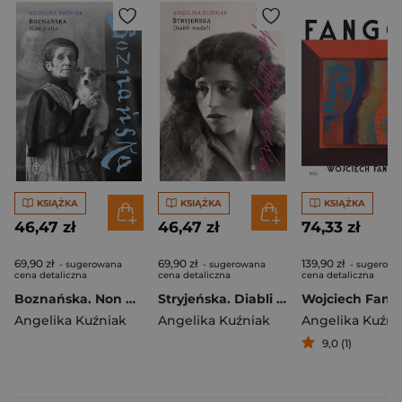
KSIĄŻKA
KSIĄŻKA
KSIĄŻKA
46,47 zł
46,47 zł
74,33 zł
69,90 zł
69,90 zł
139,90 zł
- sugerowana
- sugerowana
- sugerowa
cena detaliczna
cena detaliczna
cena detaliczna
Boznańska. Non finito
Stryjeńska. Diabli nadali wyd. 2025
Wojciech Fang
Angelika Kuźniak
Angelika Kuźniak
Angelika Kuźni
9,0 (1)