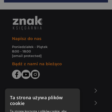
Napisz do nas
Poniedziałek - Piątek
8:00 - 18:00
[email protected]
Bądź z nami na bieżąco
O Księgarni Znak
Ta strona używa plików
cookie
Zakupy u nas
Ta strona korzysta z plików cookie, aby