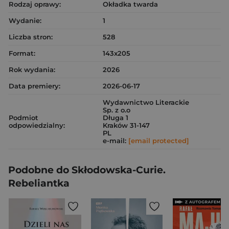
Rodzaj oprawy:
Okładka twarda
Wydanie:
1
Liczba stron:
528
Format:
143x205
Rok wydania:
2026
Data premiery:
2026-06-17
Wydawnictwo Literackie
Sp. z o.o
Podmiot
Długa 1
odpowiedzialny:
Kraków 31-147
PL
e-mail:
[email protected]
Podobne do Skłodowska-Curie.
Rebeliantka