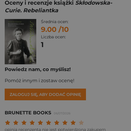
Oceny i recenzje książki
Skłodowska-
Curie. Rebeliantka
Średnia ocen:
9.00
/10
Liczba ocen:
1
Powiedz nam, co myślisz!
Pomóż innym i zostaw ocenę!
ZALOGUJ SIĘ, ABY DODAĆ OPINIĘ
BRUNETTE BOOKS
06/07/2026
Twoja ocena: Beznadziejna 1/10"
Twoja ocena: Bardzo słaba 2/10"
Twoja ocena: Słaba 3/10"
Twoja ocena: Może być 4/10"
Twoja ocena: Przeciętna 5/10"
Twoja ocena: Dobra 6/10"
Twoja ocena: Bardzo dobra 7/10"
Twoja ocena: Rewelacyjna 8/10
Twoja ocena: Wybitna 9/10
Twoja ocena: Arcydzieło
opinia recenzenta nie jest potwierdzona zakupem