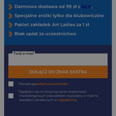
Darmowa dostawa od 99 zł z
Specjalne zniżki tylko dla klubowiczów
Pakiet zakładek Art Ladies za 1 zł
Brak opłat za uczestnictwo
Twój e-mail
DOŁĄCZ DO ZNAK EKSTRA
*
Akceptuję
politykę prywatności
*
Zgadzam się na otrzymywanie wiadomości
marketingowych (newsletter) na podany
e-mail
na
zasadach określonych w
regulaminie
.