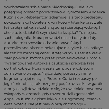
Wyobrażałam sobie Marię Skłodowską-Curie jako
posągową postać z podręczników. Tymczasem Angelika
Kuźniak w „Rebeliantce” zdejmuje ją z tego piedestału i
pokazuje jako kobietę z krwi i kości – tytankę pracy, ale
też czułą matkę, zakochaną żonę i cierpiącą wdowę. I
cholera, to działa! O czym jest ta książka? To nie jest
sucha biografia, która prowadzi nas od daty do daty.
Autorka mistrzowsko odsłania nowe fakty i
przemilczane historie, pokazując nie tylko blask odkryć,
ale też ich mroczną cenę: utratę wzroku, zatrutą krew,
ciało powoli niszczone przez promieniowanie. Emocje
gwarantowane! Autorka z czułością i precyzją kreśli
portret kobiety, która weszła tam, gdzie kobietom
odmawiano wstępu. Najbardziej poruszyły mnie
fragmenty o jej relacji z Piotrem Curie i rozpaczy po
jego śmierci – są tak przejmujące, że aż ściska w gardle.
A przy okazji dowiedziałam się, że uwielbiała rowerowe
eskapady w czasach, gdy rower budził zgorszenie!
Angelika Kuźniak pisze lekko, ale z ogromną literacką
wrażliwością. Nie jest niewolnicą chronologii –