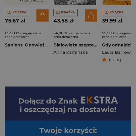
KSIĄŻKA
KSIĄŻKA
KSIĄŻKA
75,67 zł
43,58 zł
39,99 zł
119,90 zł
64,90 zł
59,90 zł
- sugerowana
- sugerowana
- sugerowa
cena detaliczna
cena detaliczna
cena detaliczna
Sapiens. Opowieść graficzna
Białowieża szeptem
Anna Kamińska
Laura Barrow
8,2 (16)
Dołącz do
Znak
i oszczędzaj na dostawie!
Twoje korzyści: