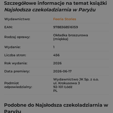
Szczegółowe informacje na temat książki
Najsłodsza czekoladziarnia w Paryżu
Wydawnictwo:
Feeria Stories
EAN:
9788368516159
Okładka broszurowa
Rodzaj oprawy:
(miękka)
Wydanie:
1
Liczba stron:
456
Rok wydania:
2026
Data premiery:
2026-06-17
Wydawnictwo JK Sp. z o.o.
Podmiot
ul. Krokusowa 3
odpowiedzialny:
92-101 Łódź
PL
Podobne do Najsłodsza czekoladziarnia w
Paryżu