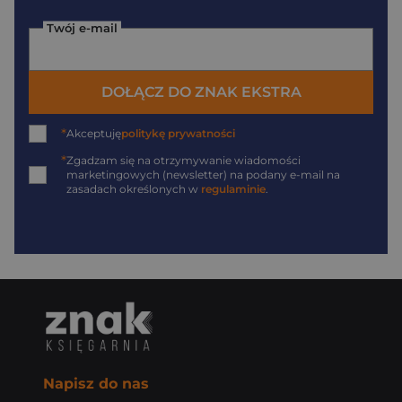
Twój e-mail
DOŁĄCZ DO ZNAK EKSTRA
*
Akceptuję
politykę prywatności
*
Zgadzam się na otrzymywanie wiadomości
marketingowych (newsletter) na podany
e-mail
na
zasadach określonych w
regulaminie
.
Napisz do nas