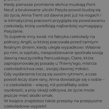
Kiedy pierwsze promienie słońca muskają Pont
Neuf, a brukowane uliczki Paryża powoli budzą się
do życia, Anna Trent od dawna jest już na nogach i
w klimatycznej pracowni przygląda się powstawaniu
czekolady, którą uwielbiają najbardziej wymagający
Paryżanie.
To zupełnie inny świat niż fabryka czekolady na
północy Anglii, w której pracowała przed tamtym
feralnym dniem, kiedy uległa wypadkowi. Właśnie
po nim, w szpitalu, niespodziewanie spotkała swoją
dawną nauczycielkę francuskiego, Claire, która
zaproponowała jej posadę u Thierry’ego, mistrza
czekoladnictwa oraz... swojej dawnej miłości.
Gdy wydarzenia toczą się swoim rytmem, a czas
powoli leczy stare rany, Anna dowiaduje się o sobie –
i o czekoladzie – więcej, niż potrafiłaby sobie
wyobrazić, a przy okazji odkrywa, że życie może
jeszcze mieć słodki smak.
W książce znajdziesz także przepisy na przepyszne
czekoladowe wypieki!