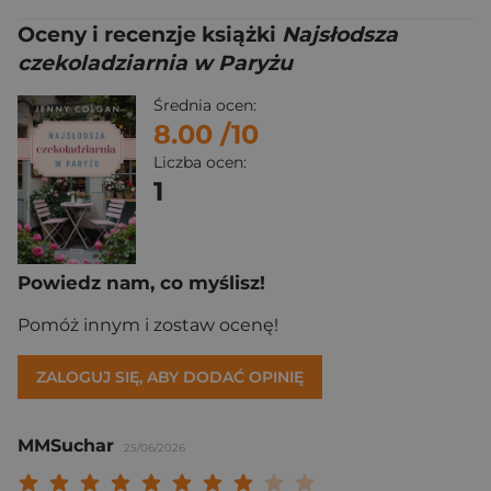
Oceny i recenzje książki
Najsłodsza
czekoladziarnia w Paryżu
Średnia ocen:
8.00
/10
Liczba ocen:
1
Powiedz nam, co myślisz!
Pomóż innym i zostaw ocenę!
ZALOGUJ SIĘ, ABY DODAĆ OPINIĘ
MMSuchar
25/06/2026
Twoja ocena: Beznadziejna 1/10"
Twoja ocena: Bardzo słaba 2/10"
Twoja ocena: Słaba 3/10"
Twoja ocena: Może być 4/10"
Twoja ocena: Przeciętna 5/10"
Twoja ocena: Dobra 6/10"
Twoja ocena: Bardzo dobra 7/10"
Twoja ocena: Rewelacyjna 8/10
Twoja ocena: Wybitna 9/10
Twoja ocena: Arcydzieło