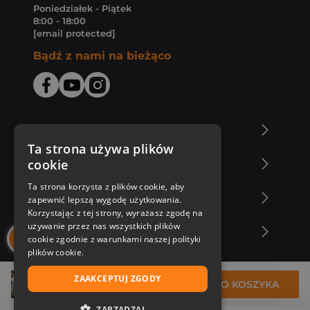
Poniedziałek - Piątek
8:00 - 18:00
[email protected]
Bądź z nami na bieżąco
O Księgarni Znak
Ta strona używa plików
cookie
Zakupy u nas
Ta strona korzysta z plików cookie, aby
Nasza oferta
zapewnić lepszą wygodę użytkowania.
Korzystając z tej strony, wyrażasz zgodę na
używanie przez nas wszystkich plików
Nasi autorzy
cookie zgodnie z warunkami naszej polityki
plików cookie.
ZAAKCEPTUJ ZGODY
33,99 zł
DO KOSZYKA
ZARZĄDZAJ