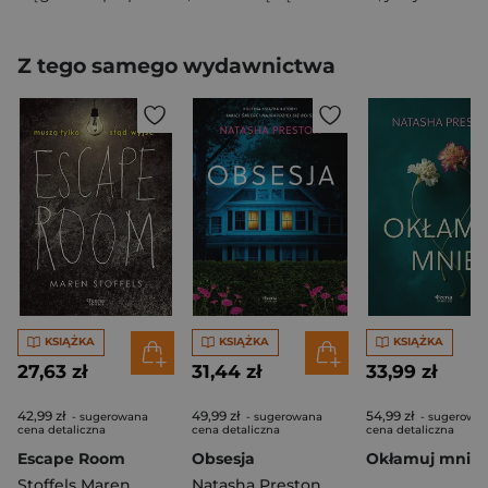
Z tego samego wydawnictwa
KSIĄŻKA
KSIĄŻKA
KSIĄŻKA
27,63 zł
31,44 zł
33,99 zł
42,99 zł
49,99 zł
54,99 zł
- sugerowana
- sugerowana
- sugerowa
cena detaliczna
cena detaliczna
cena detaliczna
Escape Room
Obsesja
Okłamuj mnie
Stoffels Maren
Natasha Preston