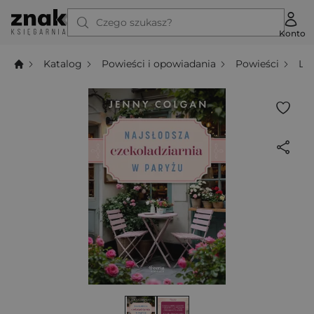
Czego szukasz?
Konto
Katalog
Powieści i opowiadania
Powieści
Li