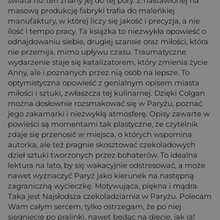
świata niż ten znany jej do tej pory. Z nastawionej na
masową produkcję fabryki trafia do maleńkiej
manufaktury, w której liczy się jakość i precyzja, a nie
ilość i tempo pracy. Ta książka to niezwykła opowieść o
odnajdowaniu siebie, drugiej szansie oraz miłości, która
nie przemija, mimo upływu czasu. Traumatyczne
wydarzenie staje się katalizatorem, który zmienia życie
Anny, ale i poznanych przez nią osób na lepsze. To
optymistyczna opowieść z genialnym opisem miasta
miłości i sztuki, zwłaszcza tej kulinarnej. Dzięki Colgan
można dosłownie rozsmakować się w Paryżu, poznać
jego zakamarki i niezwykłą atmosferę. Opisy zawarte w
powieści są momentami tak plastyczne, że czytelnik
zdaje się przenosić w miejsca, o których wspomina
autorka, ale też pragnie skosztować czekoladowych
dzieł sztuki tworzonych przez bohaterów. To idealna
lektura na lato, by się wakacyjnie odstresować, a może
nawet wyznaczyć Paryż jako kierunek na następną
zagraniczną wycieczkę. Motywująca, piękna i mądra.
Taka jest Najsłodsza czekoladziarnia w Paryżu. Polecam
Wam całym sercem, tylko ostrzegam, że po niej
sięgniecie po pralinki, nawet będąc na diecie, jak ja!