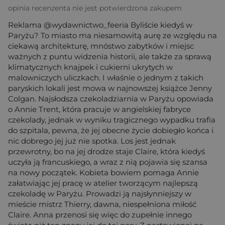
opinia recenzenta nie jest potwierdzona zakupem
Reklama @wydawnictwo_feeria Byliście kiedyś w
Paryżu? To miasto ma niesamowitą aurę ze względu na
ciekawą architekturę, mnóstwo zabytków i miejsc
ważnych z puntu widzenia historii, ale także za sprawą
klimatycznych knajpek i cukierni ukrytych w
malowniczych uliczkach. I właśnie o jednym z takich
paryskich lokali jest mowa w najnowszej książce Jenny
Colgan. Najsłodsza czekoladziarnia w Paryżu opowiada
o Annie Trent, która pracuje w angielskiej fabryce
czekolady, jednak w wyniku tragicznego wypadku trafia
do szpitala, pewna, że jej obecne życie dobiegło końca i
nic dobrego jej już nie spotka. Los jest jednak
przewrotny, bo na jej drodze staje Claire, która kiedyś
uczyła ją francuskiego, a wraz z nią pojawia się szansa
na nowy początek. Kobieta bowiem pomaga Annie
załatwiając jej pracę w atelier tworzącym najlepszą
czekoladę w Paryżu. Prowadzi ją najsłynniejszy w
mieście mistrz Thierry, dawna, niespełniona miłość
Claire. Anna przenosi się więc do zupełnie innego