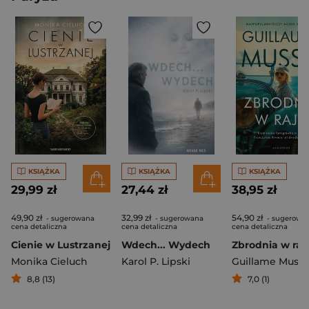
KSIĄŻKA
KSIĄŻKA
KSIĄŻKA
29,99 zł
27,44 zł
38,95 zł
49,90 zł
32,99 zł
54,90 zł
- sugerowana
- sugerowana
- sugerowa
cena detaliczna
cena detaliczna
cena detaliczna
Cienie w Lustrzanej
Wdech... Wydech
Zbrodnia w raj
Monika Cieluch
Karol P. Lipski
Guillame Muss
8,8 (13)
7,0 (1)