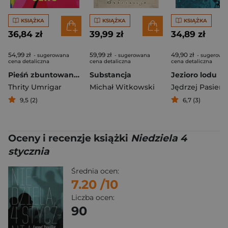
KSIĄŻKA
KSIĄŻKA
KSIĄŻKA
36,84 zł
39,99 zł
34,89 zł
54,99 zł
59,99 zł
49,90 zł
- sugerowana
- sugerowana
- sugerowa
cena detaliczna
cena detaliczna
cena detaliczna
Pieśń zbuntowanych serc
Substancja
Jezioro lodu
Thrity Umrigar
Michał Witkowski
Jędrzej Pasiers
9,5 (2)
6,7 (3)
Oceny i recenzje książki
Niedziela 4
stycznia
Średnia ocen:
7.20
/10
Liczba ocen:
90