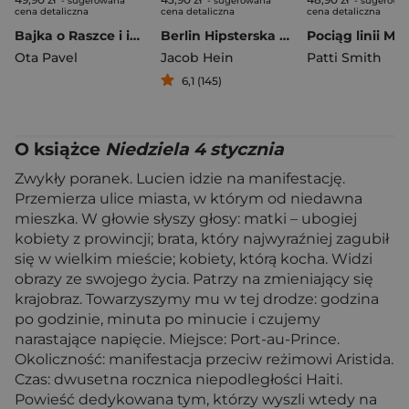
- sugerowana
- sugerowana
- sugerowa
cena detaliczna
cena detaliczna
cena detaliczna
Bajka o Raszce i inne opowiadania
Berlin Hipsterska stolica Europy
Pociąg linii M
Ota Pavel
Jacob Hein
Patti Smith
6,1 (145)
O książce
Niedziela 4 stycznia
Zwykły poranek. Lucien idzie na manifestację.
Przemierza ulice miasta, w którym od niedawna
mieszka. W głowie słyszy głosy: matki – ubogiej
kobiety z prowincji; brata, który najwyraźniej zagubił
się w wielkim mieście; kobiety, którą kocha. Widzi
obrazy ze swojego życia. Patrzy na zmieniający się
krajobraz. Towarzyszymy mu w tej drodze: godzina
po godzinie, minuta po minucie i czujemy
narastające napięcie. Miejsce: Port-au-Prince.
Okoliczność: manifestacja przeciw reżimowi Aristida.
Czas: dwusetna rocznica niepodległości Haiti.
Powieść dedykowana tym, którzy wyszli wtedy na