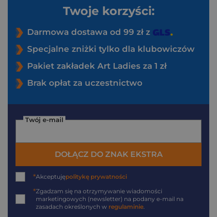
Twoje korzyści:
Darmowa dostawa od 99 zł z
Specjalne zniżki tylko dla klubowiczów
Pakiet zakładek Art Ladies za 1 zł
Brak opłat za uczestnictwo
Twój e-mail
DOŁĄCZ DO ZNAK EKSTRA
*
Akceptuję
politykę prywatności
*
Zgadzam się na otrzymywanie wiadomości
marketingowych (newsletter) na podany
e-mail
na
zasadach określonych w
regulaminie
.