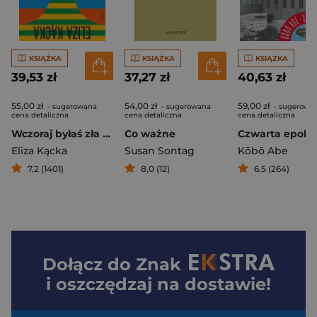
KSIĄŻKA
KSIĄŻKA
KSIĄŻKA
39,53 zł
37,27 zł
40,63 zł
55,00 zł
54,00 zł
59,00 zł
- sugerowana
- sugerowana
- sugerowa
cena detaliczna
cena detaliczna
cena detaliczna
Wczoraj byłaś zła na zielono
Co ważne
Czwarta epoka
Eliza Kącka
Susan Sontag
Kōbō Abe
7,2 (1401)
8,0 (12)
6,5 (264)
Dołącz do
Znak
i oszczędzaj na dostawie!