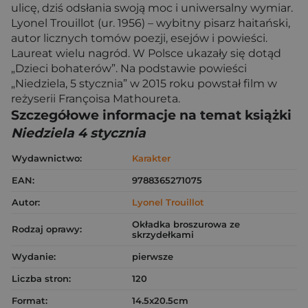
ulicę, dziś odsłania swoją moc i uniwersalny wymiar.
Lyonel Trouillot (ur. 1956) – wybitny pisarz haitański,
autor licznych tomów poezji, esejów i powieści.
Laureat wielu nagród. W Polsce ukazały się dotąd
„Dzieci bohaterów”. Na podstawie powieści
„Niedziela, 5 stycznia” w 2015 roku powstał film w
reżyserii Françoisa Mathoureta.
Szczegółowe informacje na temat książki
Niedziela 4 stycznia
Wydawnictwo:
Karakter
EAN:
9788365271075
Autor:
Lyonel Trouillot
Okładka broszurowa ze
Rodzaj oprawy:
skrzydełkami
Wydanie:
pierwsze
Liczba stron:
120
Format:
14.5x20.5cm