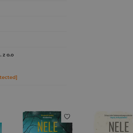
 z o.o
tected]