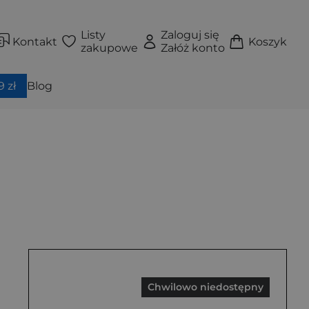
Listy
Zaloguj się
Kontakt
Koszyk
zakupowe
Załóż konto
 zł
Blog
Chwilowo niedostępny
krzydełkami