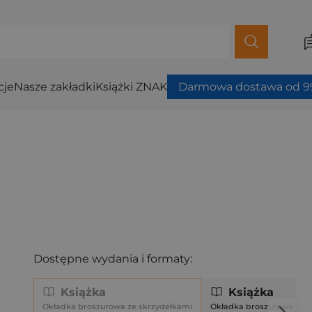
cje
Nasze zakładki
Książki ZNAK
Darmowa dostawa od 99
Dostępne wydania i formaty:
Książka
Książka
Okładka broszurowa ze skrzydełkami
Okładka broszurowa ze s