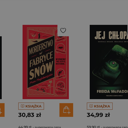
KSIĄŻKA
KSIĄŻKA
30,83 zł
34,99 zł
44,99 zł
59,90 zł
- sugerowana cena
- sugerowana cen