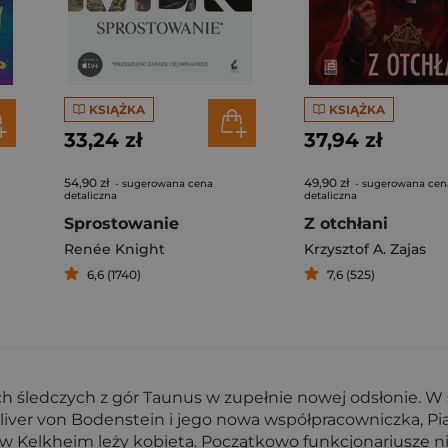
KSIĄŻKA
KSIĄŻKA
33,24 zł
37,94 zł
54,90 zł
49,90 zł
- sugerowana cena
- sugerowana cen
detaliczna
detaliczna
Sprostowanie
Z otchłani
Renée Knight
Krzysztof A. Zajas
6,6 (1740)
7,6 (525)
ych śledczych z gór Taunus w zupełnie nowej odsłonie. W 
iver von Bodenstein i jego nowa współpracowniczka, Pia 
g w Kelkheim leży kobieta. Początkowo funkcjonariusze n