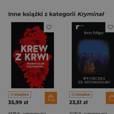
Inne książki z kategorii
Kryminał
KSIĄŻKA
KSIĄŻKA
35,99 zł
23,51 zł
49,99 zł
32,00 zł
- sugerowana cena
- sugerowana cena