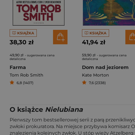
KSIĄŻKA
KSIĄŻKA
38,30 zł
41,94 zł
49,90 zł
59,90 zł
- sugerowana cena
- sugerowana cena
detaliczna
detaliczna
Farma
Dom nad jeziorem
Tom Rob Smith
Kate Morton
6,8 (1407)
7,6 (2338)
O książce
Nielubiana
Pierwszy tom bestsellerowej serii z parą przenikliw
zwłoki prokuratora. Na miejsce przybywa komisarz Ol
znalezienia kolejnych zwłok. U stóp wieży Atzelber