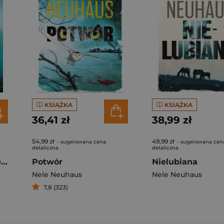
KSIĄŻKA
KSIĄŻKA
36,41 zł
38,99 zł
54,99 zł
49,99 zł
- sugerowana cena
- sugerowana cen
detaliczna
detaliczna
Elena. W ostatniej sekundzie
Potwór
Nielubiana
Nele Neuhaus
Nele Neuhaus
7,8 (323)