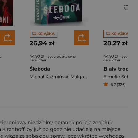
KSIĄŻKA
KSIĄŻKA
26,94 zł
28,27 zł
44,90 zł
44,90 zł
a
- sugerowana cena
- sugerowa
detaliczna
detaliczna
Śleboda
Biały trop
Michał Kuźmiński
,
Małgorzata Kuźmińska
Elmelie Schep
6,7 (326)
sierpniowy niedzielny poranek policja znajduje
Kirchhoff, by już po godzinie udać się na miejsce
ie wiążą ze sobą obu spraw, lecz wkrótce wychodzą