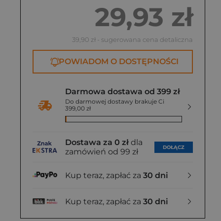
4
29,93 zł
38,99 zł
39,90 zł
- sugerowana cena detaliczna
POWIADOM O DOSTĘPNOŚCI
Darmowa dostawa od 399 zł
Do darmowej dostawy brakuje Ci
399,00 zł
Dostawa za 0 zł
dla
DOŁĄCZ
zamówień od 99 zł
Kup teraz, zapłać za
30 dni
Kup teraz, zapłać za
30 dni