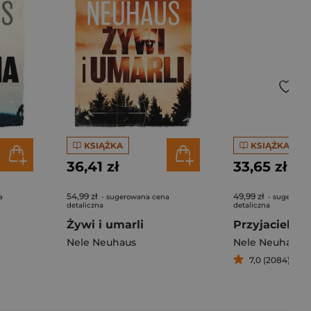
KSIĄŻKA
KSIĄŻKA
36,41 zł
33,65 zł
54,99 zł
49,99 zł
a
- sugerowana cena
- sugerowa
detaliczna
detaliczna
Żywi i umarli
Przyjaciele p
Nele Neuhaus
Nele Neuhaus
7,0 (2084)