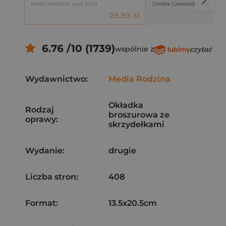
Media Rodzina, wyd. 2023
Gorzka Czekolada, wyd. 202
29,93 zł
6.76 /10 (1739)
wspólnie z
Wydawnictwo:
Media Rodzina
Okładka
Rodzaj
broszurowa ze
oprawy:
skrzydełkami
Wydanie:
drugie
Liczba stron:
408
Format:
13.5x20.5cm