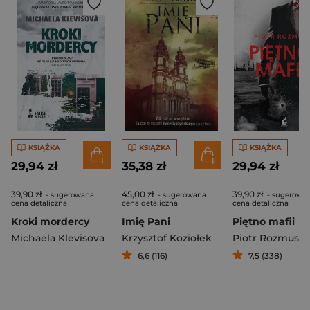
KSIĄŻKA
KSIĄŻKA
KSIĄŻKA
29,94 zł
35,38 zł
29,94 zł
39,90 zł
45,00 zł
39,90 zł
- sugerowana
- sugerowana
- sugerowa
cena detaliczna
cena detaliczna
cena detaliczna
Kroki mordercy
Imię Pani
Piętno mafii
Michaela Klevisova
Krzysztof Koziołek
Piotr Rozmus
6,6 (116)
7,5 (338)