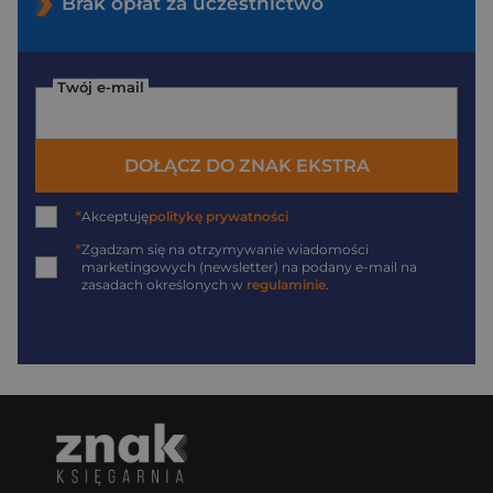
Brak opłat za uczestnictwo
Twój e-mail
DOŁĄCZ DO ZNAK EKSTRA
*
Akceptuję
politykę prywatności
*
Zgadzam się na otrzymywanie wiadomości
marketingowych (newsletter) na podany
e-mail
na
zasadach określonych w
regulaminie
.