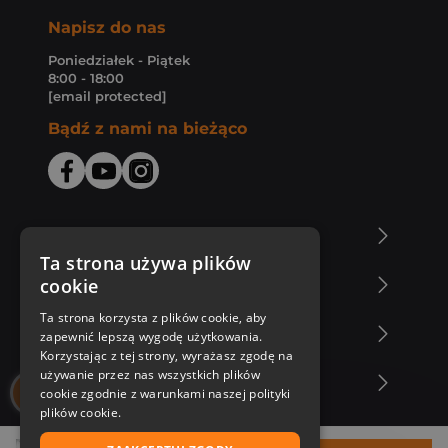
Napisz do nas
Poniedziałek - Piątek
8:00 - 18:00
[email protected]
Bądź z nami na bieżąco
O Księgarni Znak
Ta strona używa plików
cookie
Zakupy u nas
Ta strona korzysta z plików cookie, aby
Nasza oferta
zapewnić lepszą wygodę użytkowania.
Korzystając z tej strony, wyrażasz zgodę na
używanie przez nas wszystkich plików
Nasi autorzy
cookie zgodnie z warunkami naszej polityki
plików cookie.