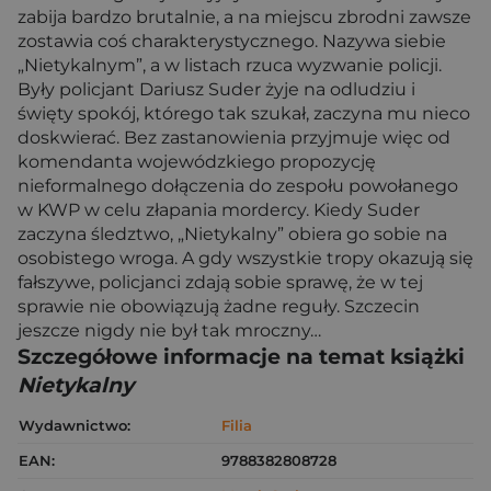
zabija bardzo brutalnie, a na miejscu zbrodni zawsze
zostawia coś charakterystycznego. Nazywa siebie
„Nietykalnym”, a w listach rzuca wyzwanie policji.
Były policjant Dariusz Suder żyje na odludziu i
święty spokój, którego tak szukał, zaczyna mu nieco
doskwierać. Bez zastanowienia przyjmuje więc od
komendanta wojewódzkiego propozycję
nieformalnego dołączenia do zespołu powołanego
w KWP w celu złapania mordercy. Kiedy Suder
zaczyna śledztwo, „Nietykalny” obiera go sobie na
osobistego wroga. A gdy wszystkie tropy okazują się
fałszywe, policjanci zdają sobie sprawę, że w tej
sprawie nie obowiązują żadne reguły. Szczecin
jeszcze nigdy nie był tak mroczny…
Szczegółowe informacje na temat książki
Nietykalny
Wydawnictwo:
Filia
EAN:
9788382808728