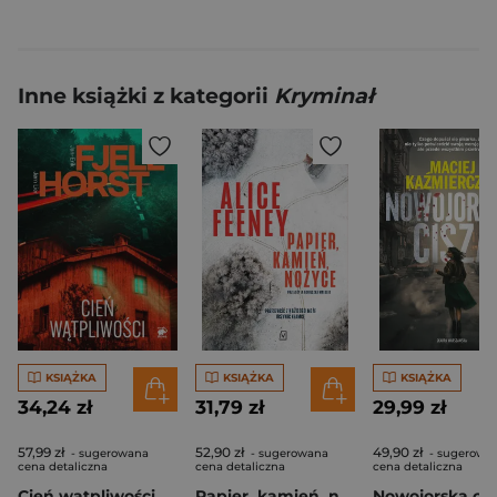
Inne książki z kategorii
Kryminał
KSIĄŻKA
KSIĄŻKA
KSIĄŻKA
34,24 zł
31,79 zł
29,99 zł
57,99 zł
52,90 zł
49,90 zł
- sugerowana
- sugerowana
- sugerowa
cena detaliczna
cena detaliczna
cena detaliczna
Cień wątpliwości. Śledztwa Markusa Hegera. Tom 2
Papier, kamień, nożyce wyd. 2026
Nowojorska cis