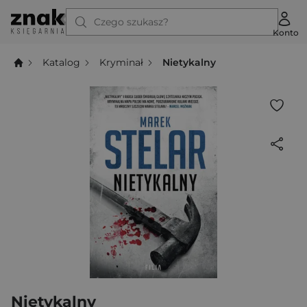
Czego szukasz?
Konto
Katalog
Kryminał
Nietykalny
Nietykalny