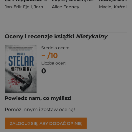
Jan-Erik Fjell
,
Jorn Lier Horst
Alice Feeney
Maciej Kaźmier
Oceny i recenzje książki
Nietykalny
Średnia ocen:
~
/10
Liczba ocen:
0
Powiedz nam, co myślisz!
Pomóż innym i zostaw ocenę!
ZALOGUJ SIĘ, ABY DODAĆ OPINIĘ