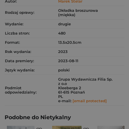
Autor:
Marek Stelar
Okładka broszurowa
Rodzaj oprawy:
(miękka)
Wydanie:
drugie
Liczba stron:
480
Format:
13.5x20.5cm
Rok wydania:
2023
Data premiery:
2023-08-11
Język wydania:
polski
Grupa Wydawnicza Filia Sp.
z o.o
Podmiot
Kleeberga 2
odpowiedzialny:
61-615 Poznań
PL
e-mail:
[email protected]
Podobne do Nietykalny