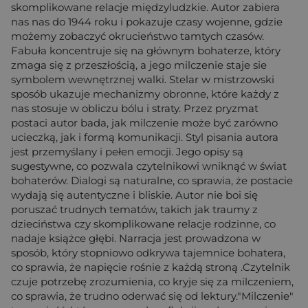
skomplikowane relacje międzyludzkie. Autor zabiera
nas nas do 1944 roku i pokazuje czasy wojenne, gdzie
możemy zobaczyć okrucieństwo tamtych czasów.
Fabuła koncentruje się na głównym bohaterze, który
zmaga się z przeszłością, a jego milczenie staje sie
symbolem wewnętrznej walki. Stelar w mistrzowski
sposób ukazuje mechanizmy obronne, które każdy z
nas stosuje w obliczu bólu i straty. Przez pryzmat
postaci autor bada, jak milczenie może być zarówno
ucieczką, jak i formą komunikacji. Styl pisania autora
jest przemyślany i pełen emocji. Jego opisy są
sugestywne, co pozwala czytelnikowi wniknąć w świat
bohaterów. Dialogi są naturalne, co sprawia, że postacie
wydają się autentyczne i bliskie. Autor nie boi się
poruszać trudnych tematów, takich jak traumy z
dzieciństwa czy skomplikowane relacje rodzinne, co
nadaje książce głębi. Narracja jest prowadzona w
sposób, który stopniowo odkrywa tajemnice bohatera,
co sprawia, że napięcie rośnie z każdą stroną .Czytelnik
czuje potrzebę zrozumienia, co kryje się za milczeniem,
co sprawia, że trudno oderwać się od lektury."Milczenie"