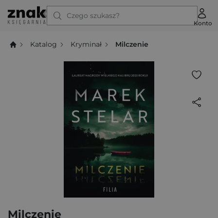
Czego szukasz?
Konto
Katalog
Kryminał
Milczenie
Milczenie