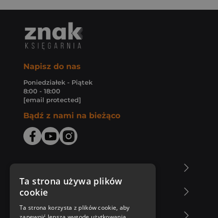
Napisz do nas
Poniedziałek - Piątek
8:00 - 18:00
[email protected]
Bądź z nami na bieżąco
O Księgarni Znak
Ta strona używa plików
cookie
Zakupy u nas
Ta strona korzysta z plików cookie, aby
Nasza oferta
zapewnić lepszą wygodę użytkowania.