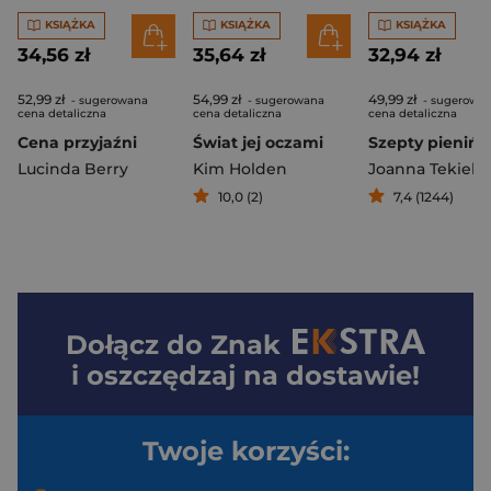
KSIĄŻKA
KSIĄŻKA
KSIĄŻKA
34,56 zł
35,64 zł
32,94 zł
52,99 zł
54,99 zł
49,99 zł
- sugerowana
- sugerowana
- sugerowa
cena detaliczna
cena detaliczna
cena detaliczna
Cena przyjaźni
Świat jej oczami
Lucinda Berry
Kim Holden
Joanna Tekieli
10,0 (2)
7,4 (1244)
Dołącz do
Znak
i oszczędzaj na dostawie!
Twoje korzyści: