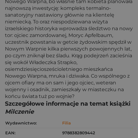
Nowego Warpna, bo właśnie tam kobieta planowała
najnowszą inwestycję: kompleks termalno-
sanatoryjny nastawiony głównie na klientelę
niemiecką. To oraz niespodziewana wizyta
izraelskiego historyka wprowadza śledztwo na nowy
tor: ojciec zamordowanej, Moryc Apfelbaum,
uczestnik powstania w getcie żydowskim spędził w
Nowym Warpnie kilka pierwszych powojennych lat,
po czym zniknął bez śladu. Krąg podejrzeń zacieśnia
się wokół Władeczka Strapko,
osiemdziesięciosześcioletniego mieszkańca
Nowego Warpna, mruka i dziwaka. Co wspólnego z
ojcem ofiary ma on sam i jego ojciec, weteran
wojenny i osadnik, zamieszkały w miasteczku na
końcu świata tuż po wojnie?
Szczegółowe informacje na temat książki
Milczenie
Wydawnictwo:
Filia
EAN:
9788382809442