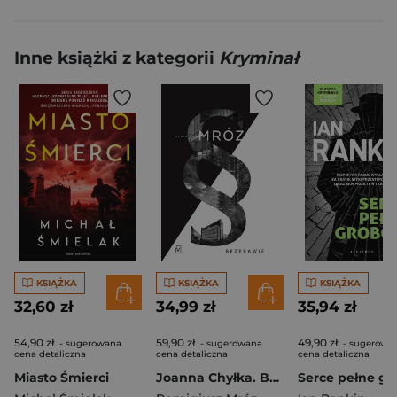
Inne książki z kategorii
Kryminał
KSIĄŻKA
KSIĄŻKA
KSIĄŻKA
32,60 zł
34,99 zł
35,94 zł
54,90 zł
59,90 zł
49,90 zł
- sugerowana
- sugerowana
- sugerowa
cena detaliczna
cena detaliczna
cena detaliczna
Miasto Śmierci
Joanna Chyłka. Bezprawie. Wydanie specjalne