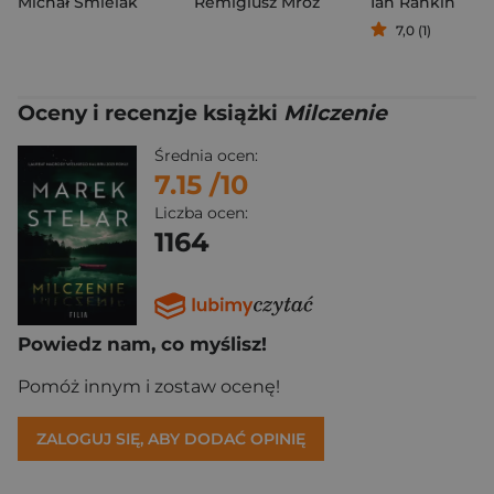
Michał Śmielak
Remigiusz Mróz
Ian Rankin
7,0 (1)
Oceny i recenzje książki
Milczenie
Średnia ocen:
7.15
/10
Liczba ocen:
1164
Powiedz nam, co myślisz!
Pomóż innym i zostaw ocenę!
ZALOGUJ SIĘ, ABY DODAĆ OPINIĘ