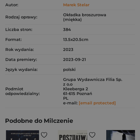
Autor:
Marek Stelar
Okładka broszurowa
Rodzaj oprawy:
(miękka)
Liczba stron:
384
Format:
13.5x20.5cm
Rok wydania:
2023
Data premiery:
2023-09-21
Język wydania:
polski
Grupa Wydawnicza Filia Sp.
z o.o
Podmiot
Kleeberga 2
odpowiedzialny:
61-615 Poznań
PL
e-mail:
[email protected]
Podobne do Milczenie