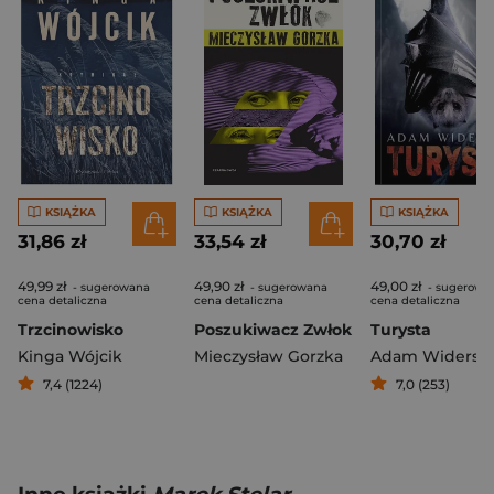
KSIĄŻKA
KSIĄŻKA
KSIĄŻKA
31,86 zł
33,54 zł
30,70 zł
49,99 zł
49,90 zł
49,00 zł
- sugerowana
- sugerowana
- sugerowa
cena detaliczna
cena detaliczna
cena detaliczna
Trzcinowisko
Poszukiwacz Zwłok
Turysta
Kinga Wójcik
Mieczysław Gorzka
Adam Widerski
7,4 (1224)
7,0 (253)