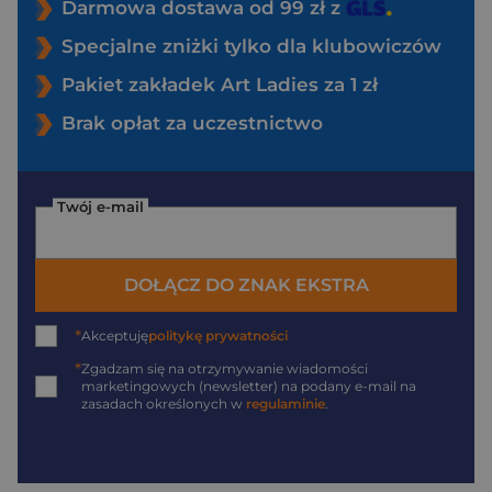
Darmowa dostawa od 99 zł z
Specjalne zniżki tylko dla klubowiczów
Pakiet zakładek Art Ladies za 1 zł
Brak opłat za uczestnictwo
Twój e-mail
DOŁĄCZ DO ZNAK EKSTRA
*
Akceptuję
politykę prywatności
*
Zgadzam się na otrzymywanie wiadomości
marketingowych (newsletter) na podany
e-mail
na
zasadach określonych w
regulaminie
.