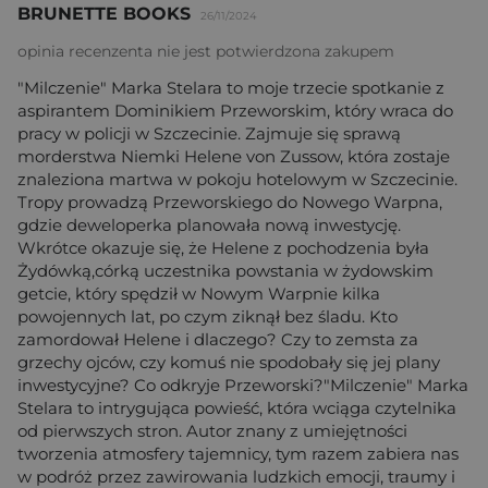
BRUNETTE BOOKS
26/11/2024
opinia recenzenta nie jest potwierdzona zakupem
"Milczenie" Marka Stelara to moje trzecie spotkanie z
aspirantem Dominikiem Przeworskim, który wraca do
pracy w policji w Szczecinie. Zajmuje się sprawą
morderstwa Niemki Helene von Zussow, która zostaje
znaleziona martwa w pokoju hotelowym w Szczecinie.
Tropy prowadzą Przeworskiego do Nowego Warpna,
gdzie deweloperka planowała nową inwestycję.
Wkrótce okazuje się, że Helene z pochodzenia była
Żydówką,córką uczestnika powstania w żydowskim
getcie, który spędził w Nowym Warpnie kilka
powojennych lat, po czym ziknął bez śladu. Kto
zamordował Helene i dlaczego? Czy to zemsta za
grzechy ojców, czy komuś nie spodobały się jej plany
inwestycyjne? Co odkryje Przeworski?"Milczenie" Marka
Stelara to intrygująca powieść, która wciąga czytelnika
od pierwszych stron. Autor znany z umiejętności
tworzenia atmosfery tajemnicy, tym razem zabiera nas
w podróż przez zawirowania ludzkich emocji, traumy i