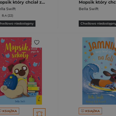
Mopsik który chciał zostać dinozaurem
lla Swift
Bella Swift
8,4 (22)
hwilowo niedostępny
Chwilowo niedostępn
KSIĄŻKA
KSIĄŻKA