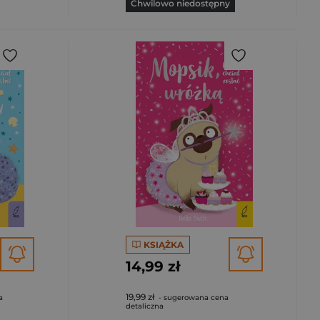
Chwilowo niedostępny
KSIĄŻKA
14,99 zł
19,99 zł
a
- sugerowana cena
detaliczna