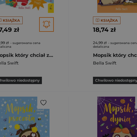
KSIĄŻKA
KSIĄŻKA
7,49 zł
18,74 zł
,99 zł
24,99 zł
- sugerowana cena
- sugerowana cen
aliczna
detaliczna
Mopsik który chciał zostać świątecznym jednorożcem
lla Swift
Bella Swift
hwilowo niedostępny
Chwilowo niedostępn