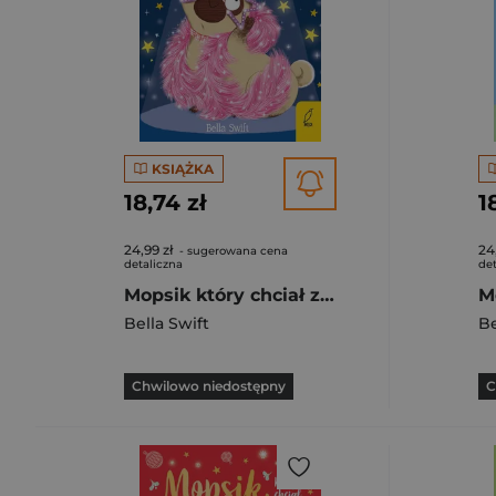
KSIĄŻKA
18,74 zł
1
24,99 zł
24
- sugerowana cena
detaliczna
det
Mopsik który chciał zostać gwiazdą Tom 6
Bella Swift
Be
Chwilowo niedostępny
C