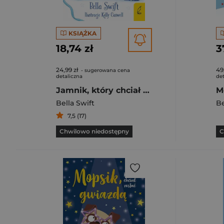
KSIĄŻKA
18,74 zł
3
24,99 zł
49
- sugerowana cena
detaliczna
det
Jamnik, który chciał zostać Świętym Mikołajem
Bella Swift
Be
7,5 (17)
Chwilowo niedostępny
C