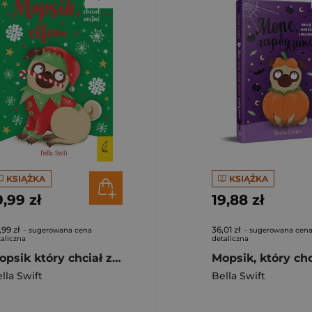
KSIĄŻKA
KSIĄŻKA
9,99 zł
19,88 zł
,99 zł
36,01 zł
- sugerowana cena
- sugerowana cen
aliczna
detaliczna
Mopsik który chciał zostać elfem Tom 8
lla Swift
Bella Swift