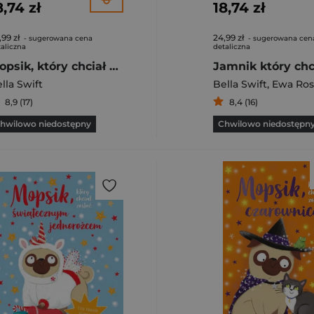
8,74 zł
18,74 zł
,99 zł
24,99 zł
- sugerowana cena
- sugerowana cen
aliczna
detaliczna
Mopsik, który chciał pójść do szkoły
lla Swift
Bella Swift
,
Ewa Ros
8,9 (17)
8,4 (16)
hwilowo niedostępny
Chwilowo niedostępn