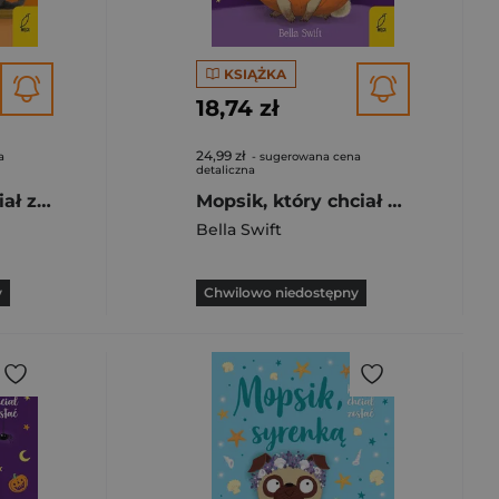
KSIĄŻKA
18,74 zł
24,99 zł
a
- sugerowana cena
detaliczna
Mopsik który chciał zostać czarownicą Tom 10
Mopsik, który chciał zostać dynią wyd. 2023
Bella Swift
y
Chwilowo niedostępny