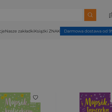
cje
Nasze zakładki
Książki ZNAK
Darmowa dostawa od 99