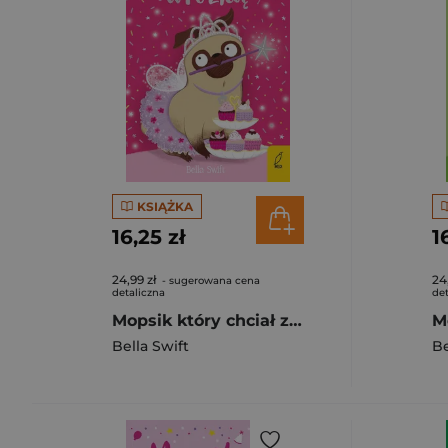
KSIĄŻKA
16,25 zł
1
24,99 zł
24
- sugerowana cena
detaliczna
det
Mopsik który chciał zostać wróżką Tom 7
Bella Swift
Be