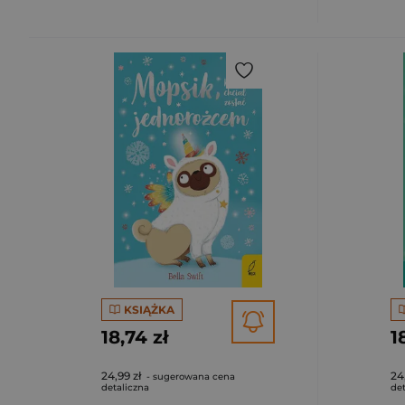
KSIĄŻKA
18,74 zł
1
24,99 zł
24
- sugerowana cena
detaliczna
det