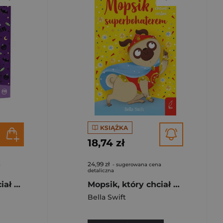
KSIĄŻKA
18,74 zł
24,99 zł
a
- sugerowana cena
detaliczna
Mopsik, który chciał zostać dynią w.ukraińska
Mopsik, który chciał zostać superbohaterem
Bella Swift