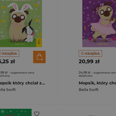
KSIĄŻKA
KSIĄŻKA
6,25 zł
20,99 zł
,99 zł
24,99 zł
- sugerowana cena
- sugerowana cen
aliczna
detaliczna
Mopsik który chciał zostać króliczkiem Tom 2
lla Swift
Bella Swift