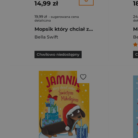
14,99 zł
1
19,99 zł
24
- sugerowana cena
detaliczna
det
Mopsik który chciał zostać gwiazdą Tom 6
Bella Swift
Be
Chwilowo niedostępny
C