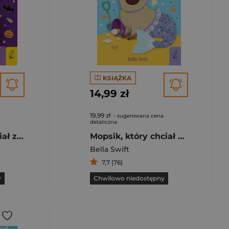
KSIĄŻKA
14,99 zł
19,99 zł
- sugerowana cena
detaliczna
Mopsik który chciał zostać dynią Tom 5
Mopsik, który chciał zostać syrenką
Bella Swift
7,7 (76)
y
Chwilowo niedostępny