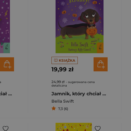
KSIĄŻKA
19,99 zł
24,99 zł
a
- sugerowana cena
detaliczna
Mopsik, który chciał zostać tancerką. Mopsik, który chciał...
Jamnik, który chciał straszyć
Bella Swift
7,3 (6)