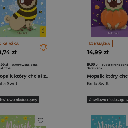
KSIĄŻKA
KSIĄŻKA
8,74 zł
14,99 zł
,99 zł
19,99 zł
- sugerowana cena
- sugerowana cena
aliczna
detaliczna
Mopsik który chciał zostać pszczołą Tom 9
lla Swift
Bella Swift
hwilowo niedostępny
Chwilowo niedostępn