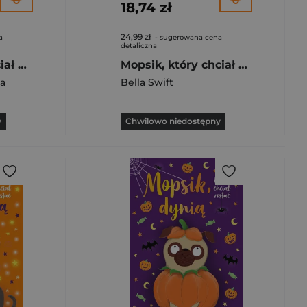
18,74 zł
24,99 zł
a
- sugerowana cena
detaliczna
Jamnik który chciał być na fali
Mopsik, który chciał zostać reniferem wyd. 2024
a
Bella Swift
y
Chwilowo niedostępny