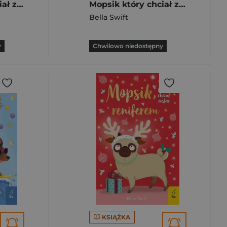
Mopsik który chciał zostać syrenką Tom 4
Mopsik który chciał zostać wróżką Tom 7
Bella Swift
y
Chwilowo niedostępny
KSIĄŻKA