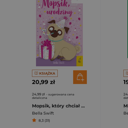
KSIĄŻKA
20,99 zł
1
24,99 zł
24
- sugerowana cena
detaliczna
det
Mopsik, który chciał mieć urodziny
Bella Swift
Be
8,3 (31)