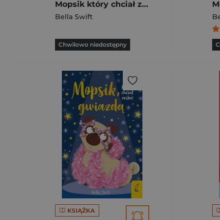
Mopsik który chciał zostać jednorożcem Tom 1
Bella Swift
Be
Chwilowo niedostępny
C
KSIĄŻKA