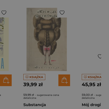
KSIĄŻKA
KSIĄŻKA
39,99 zł
45,95 zł
59,99 zł
59,00 zł
a
- sugerowana cena
- sugerowa
detaliczna
detaliczna
Substancja
Mój drogi zabó