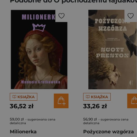
Podobne do O pochodzeniu łajdaków
KSIĄŻKA
KSIĄŻKA
36,52 zł
33,26 zł
59,00 zł
56,90 zł
- sugerowana cena
- sugerowana cena
detaliczna
detaliczna
Milionerka
Pożyczone wzgórza