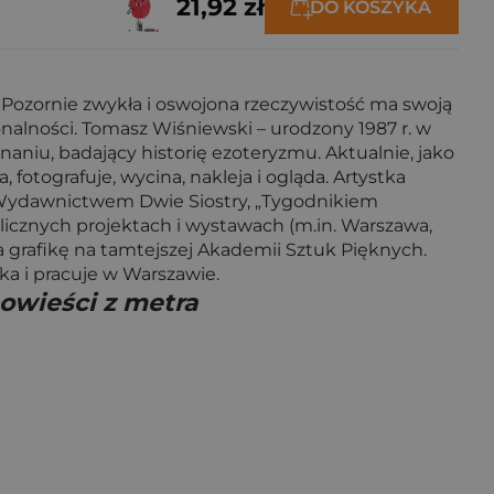
21,92 zł
DO KOSZYKA
 Pozornie zwykła i oswojona rzeczywistość ma swoją
alności. Tomasz Wiśniewski – urodzony 1987 r. w
naniu, badający historię ezoteryzmu. Aktualnie, jako
a, fotografuje, wycina, nakleja i ogląda. Artystka
. z Wydawnictwem Dwie Siostry, „Tygodnikiem
licznych projektach i wystawach (m.in. Warszawa,
a grafikę na tamtejszej Akademii Sztuk Pięknych.
ka i pracuje w Warszawie.
owieści z metra