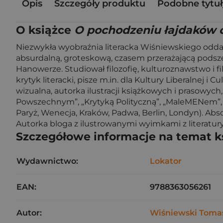
Opis
Szczegóły produktu
Podobne tytuł
O książce
O pochodzeniu łajdaków c
Niezwykła wyobraźnia literacka Wiśniewskiego odda
absurdalną, groteskową, czasem przerażającą podsz
Hanowerze. Studiował filozofię, kulturoznawstwo i fi
krytyk literacki, pisze m.in. dla Kultury Liberalnej i 
wizualna, autorka ilustracji książkowych i prasowyc
Powszechnym”, „Krytyką Polityczną”, „MaleMENem”, „
Paryż, Wenecja, Kraków, Padwa, Berlin, Londyn). Abs
Autorka bloga z ilustrowanymi wyimkami z literatury
Szczegółowe informacje na temat k
Wydawnictwo:
Lokator
EAN:
9788363056261
Autor:
Wiśniewski Toma