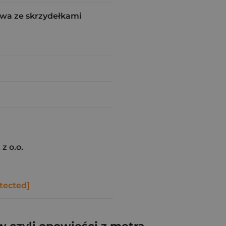
wa ze skrzydełkami
z o.o.
tected]