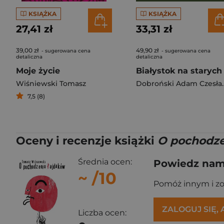
KSIĄŻKA
KSIĄŻKA
27,41 zł
33,31 zł
39,00 zł
49,90 zł
- sugerowana cena
- sugerowana cena
detaliczna
detaliczna
Moje życie
Wiśniewski Tomasz
Dobrońsk
7,5 (8)
Oceny i recenzje książki
O pochodze
Średnia ocen:
Powiedz nam,
~
/10
Pomóż innym i z
ZALOGUJ SIĘ,
Liczba ocen: