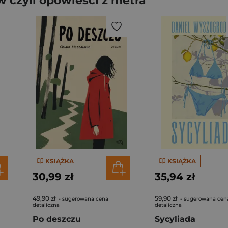
 czyli opowieści z metra
KSIĄŻKA
KSIĄŻKA
30,99 zł
35,94 zł
49,90 zł
59,90 zł
- sugerowana cena
- sugerowana cen
detaliczna
detaliczna
Po deszczu
Sycyliada