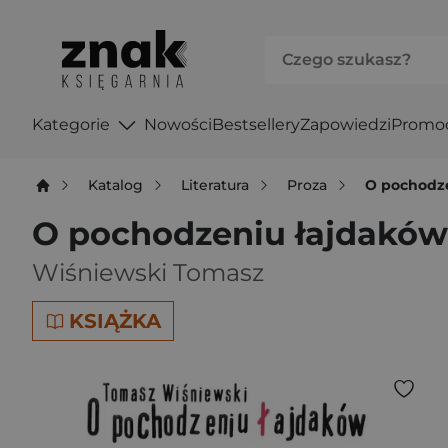
Kategorie
Nowości
Bestsellery
Zapowiedzi
Promo
Katalog
Literatura
Proza
O pochodze
O pochodzeniu łajdaków 
Wiśniewski Tomasz
KSIĄŻKA