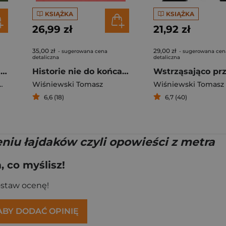
KSIĄŻKA
KSIĄŻKA
26,99 zł
21,92 zł
35,00 zł
29,00 zł
- sugerowana cena
- sugerowana cen
detaliczna
detaliczna
Białystok na starych pocztówkach Białystok in Old Postcards
Historie nie do końca zmyślone
i Adam Czesław
,
Wiśniewski Tomasz
Wiśniewski Tomasz
Wiśniewski Tomasz
6,6 (18)
6,7 (40)
niu łajdaków czyli opowieści z metra
 co myślisz!
ostaw ocenę!
 ABY DODAĆ OPINIĘ