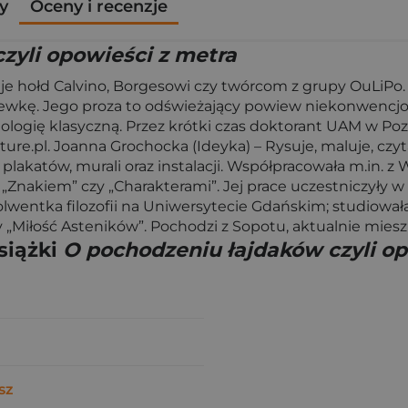
y
Oceny i recenzje
zyli opowieści z metra
je hołd Calvino, Borgesowi czy twórcom z grupy OuLiPo.
ewkę. Jego proza to odświeżający powiew niekonwencjon
lologię klasyczną. Przez krótki czas doktorant UAM w Poz
Culture.pl. Joanna Grochocka (Ideyka) – Rysuje, maluje, czyt
h, plakatów, murali oraz instalacji. Współpracowała m.in
Znakiem” czy „Charakterami”. Jej prace uczestniczyły w 
olwentka filozofii na Uniwersytecie Gdańskim; studiował
 „Miłość Asteników”. Pochodzi z Sopotu, aktualnie miesz
siążki
O pochodzeniu łajdaków czyli op
sz