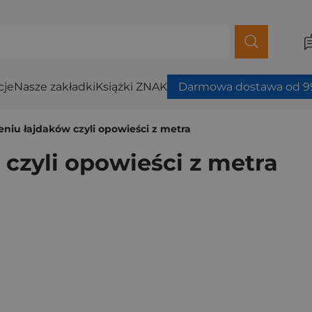
cje
Nasze zakładki
Książki ZNAK
Darmowa dostawa od 99
niu łajdaków czyli opowieści z metra
czyli opowieści z metra