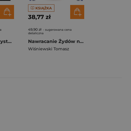
KSIĄŻKA
38,77 zł
49,90 zł
a
- sugerowana cena
detaliczna
Wstrząsająco przystojny mężczyzna
Nawracanie Żydów na ziemiach polskich Misja Barbikańska w Białymstoku
Wiśniewski Tomasz