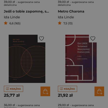
39,00 zł
39,00 zł
- sugerowana cena
- sugerowana cena
detaliczna
detaliczna
Jeśli o tobie zapomnę, stanę się kimś innym
Metro Charona
Ida Linde
Ida Linde
6,6 (165)
7,5 (13)
KSIĄŻKA
KSIĄŻKA
25,77 zł
21,92 zł
36,00 zł
29,00 zł
- sugerowana cena
- sugerowana cena