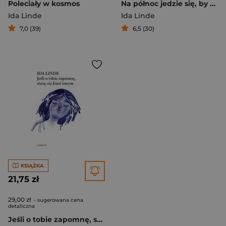
Poleciały w kosmos
Na północ jedzie się, by umrzeć
Ida Linde
Ida Linde
7,0 (39)
6,5 (30)
KSIĄŻKA
21,75 zł
29,00 zł
- sugerowana cena
detaliczna
Jeśli o tobie zapomnę, stanę się kimś innym