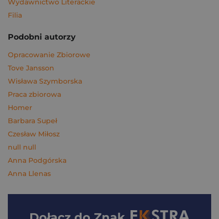
Wydawnictwo Literackie
Filia
Podobni autorzy
Opracowanie Zbiorowe
Tove Jansson
Wisława Szymborska
Praca zbiorowa
Homer
Barbara Supeł
Czesław Miłosz
null null
Anna Podgórska
Anna Llenas
Dołącz do
Znak