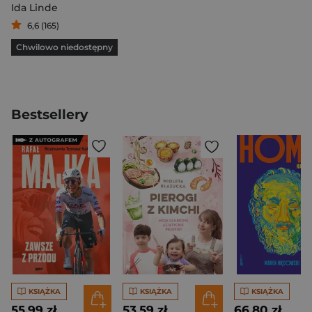
Ida Linde
6,6 (165)
Chwilowo niedostępny
Bestsellery
KSIĄŻKA
KSIĄŻKA
KSIĄŻKA
55,99 zł
53,59 zł
66,80 zł