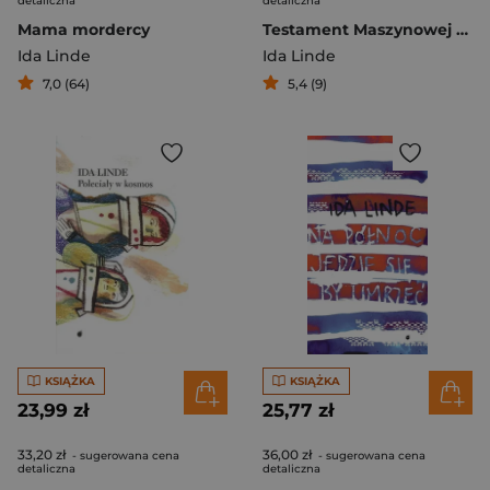
detaliczna
detaliczna
Mama mordercy
Testament Maszynowej Dziewczynki
Ida Linde
Ida Linde
7,0 (64)
5,4 (9)
KSIĄŻKA
KSIĄŻKA
23,99 zł
25,77 zł
33,20 zł
36,00 zł
- sugerowana cena
- sugerowana cena
detaliczna
detaliczna