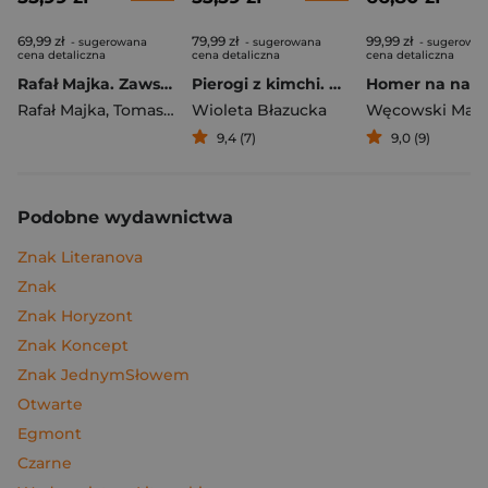
69,99 zł
79,99 zł
99,99 zł
- sugerowana
- sugerowana
- sugerowa
cena detaliczna
cena detaliczna
cena detaliczna
Rafał Majka. Zawsze z przodu. Rozmawia Tomasz Kalemba - książka z autografem
Pierogi z kimchi. Moje ulubione azjatyckie przepisy
Rafał Majka
,
Tomasz Kalemba
Wioleta Błazucka
Węcowski Mar
9,4 (7)
9,0 (9)
Podobne wydawnictwa
Znak Literanova
Znak
Znak Horyzont
Znak Koncept
Znak JednymSłowem
Otwarte
Egmont
Czarne