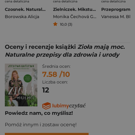
cena detaliczna
cena detaliczna
cena detaliczna
Czosnek. Naturalny antybiotyk
Zielniczek. Mikstury z natury dla małych i dużych
Borowska Alicja
Monika Čechová Golasovská
,
Aneta F.
10,0 (3)
Oceny i recenzje książki
Zioła mają moc.
Naturalne przepisy dla zdrowia i urody
Średnia ocen:
7.58
/10
Liczba ocen:
12
Powiedz nam, co myślisz!
Pomóż innym i zostaw ocenę!