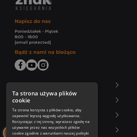
Napisz do nas
Poniedziałek - Piątek
8:00 - 18:00
[email protected]
Bądź z nami na bieżąco
O Księgarni Znak
Ta strona używa plików
cookie
Zakupy u nas
Ta strona korzysta z plików cookie, aby
Nasza oferta
zapewnić lepszą wygodę użytkowania.
Korzystając z tej strony, wyrażasz zgodę na
używanie przez nas wszystkich plików
Nasi autorzy
cookie zgodnie z warunkami naszej polityki