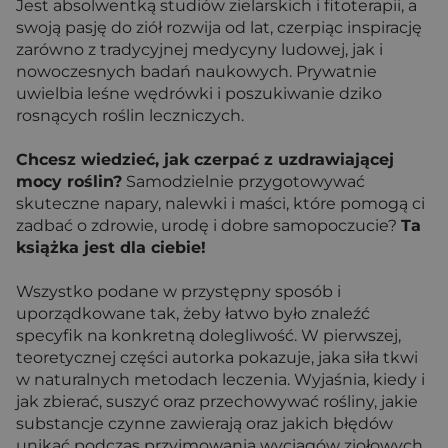
Jest absolwentką studiów zielarskich i fitoterapii, a
swoją pasję do ziół rozwija od lat, czerpiąc inspirację
zarówno z tradycyjnej medycyny ludowej, jak i
nowoczesnych badań naukowych. Prywatnie
uwielbia leśne wędrówki i poszukiwanie dziko
rosnących roślin leczniczych.
Chcesz wiedzieć, jak czerpać z uzdrawiającej
mocy roślin?
Samodzielnie przygotowywać
skuteczne napary, nalewki i maści, które pomogą ci
zadbać o zdrowie, urodę i dobre samopoczucie?
Ta
książka jest dla ciebie!
Wszystko podane w przystępny sposób i
uporządkowane tak, żeby łatwo było znaleźć
specyfik na konkretną dolegliwość. W pierwszej,
teoretycznej części autorka pokazuje, jaka siła tkwi
w naturalnych metodach leczenia. Wyjaśnia, kiedy i
jak zbierać, suszyć oraz przechowywać rośliny, jakie
substancje czynne zawierają oraz jakich błędów
unikać podczas przyjmowania wyciągów ziołowych.