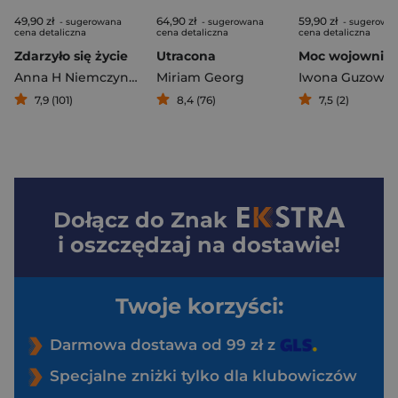
49,90 zł
64,90 zł
59,90 zł
- sugerowana
- sugerowana
- sugerowa
cena detaliczna
cena detaliczna
cena detaliczna
Zdarzyło się życie
Utracona
Anna H Niemczynow
Miriam Georg
Iwona Guzows
7,9 (101)
8,4 (76)
7,5 (2)
Dołącz do
Znak
i oszczędzaj na dostawie!
Twoje korzyści:
Darmowa dostawa od 99 zł z
Specjalne zniżki tylko dla klubowiczów