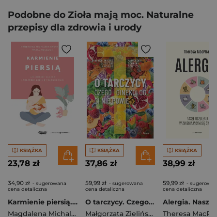
Podobne do Zioła mają moc. Naturalne
przepisy dla zdrowia i urody
KSIĄŻKA
KSIĄŻKA
KSIĄŻKA
23,78 zł
37,86 zł
38,99 zł
34,90 zł
59,99 zł
59,99 zł
- sugerowana
- sugerowana
- sugerowa
cena detaliczna
cena detaliczna
cena detaliczna
Karmienie piersią. Jak dobrze zacząć i poradzić sobie z trudnościami
O tarczycy. Czego ginekolog ci nie powie
Magdalena Michalska-Kacymirow
,
Marta Moeglich
Małgorzata Zielińska
,
Tadeusz Oleszc
Theresa MacPha