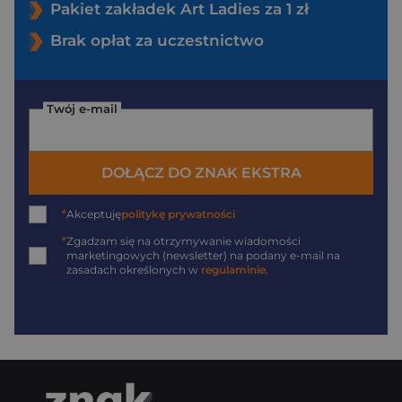
Pakiet zakładek Art Ladies za 1 zł
Brak opłat za uczestnictwo
Twój e-mail
DOŁĄCZ DO ZNAK EKSTRA
*
Akceptuję
politykę prywatności
*
Zgadzam się na otrzymywanie wiadomości
marketingowych (newsletter) na podany
e-mail
na
zasadach określonych w
regulaminie
.