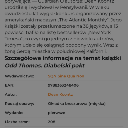
porywająca. — Guardian O autorze: Dean Koontz
urodził się i wychował w Pensylwanii. W wieku
dwudziestu lat wygrał konkurs organizowany przez
amerykański magazyn „The Atlantic Monthly”. Jego
książki zostały przetłumaczone na 38 języków, a 13
powieści trafiło na listę bestsellerów „New York
Timesa”, co czyni go jednym z niewielu autorów,
którym udało się osiągnąć podobny wynik. Wraz z
żoną Gerdą mieszka w południowej Kalifornii.
Szczegółowe informacje na temat książki
Odd Thomas. Diabelski pakt
Wydawnictwo:
SQN Sine Qua Non
EAN:
9788363248406
Autor:
Dean Koontz
Rodzaj oprawy:
Okładka broszurowa (miękka)
Wydanie:
pierwsze
Liczba stron:
208