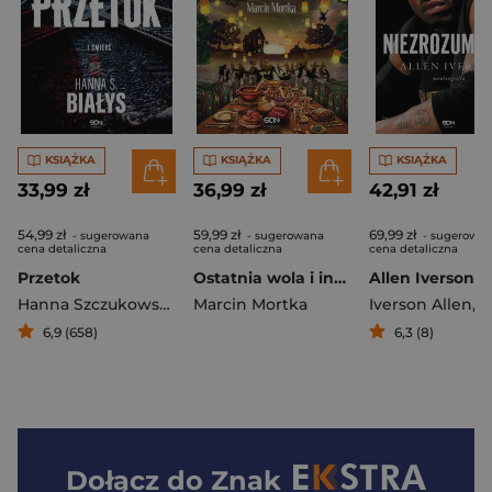
KSIĄŻKA
KSIĄŻKA
KSIĄŻKA
33,99 zł
36,99 zł
42,91 zł
54,99 zł
59,99 zł
69,99 zł
- sugerowana
- sugerowana
- sugerowa
cena detaliczna
cena detaliczna
cena detaliczna
Przetok
Ostatnia wola i inne opowieści
Hanna Szczukowska-Białys
Marcin Mortka
Iverson Allen
,
Beauc
6,9 (658)
6,3 (8)
Dołącz do
Znak