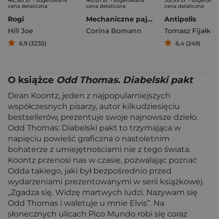
- sugerowana
- sugerowana
- sugerowa
cena detaliczna
cena detaliczna
cena detaliczna
Rogi
Mechaniczne pająki
Antipolis
Hill Joe
Corina Bomann
Tomasz Fijałko
6,9 (3235)
6,4 (249)
O książce
Odd Thomas. Diabelski pakt
Dean Koontz, jeden z najpopularniejszych
współczesnych pisarzy, autor kilkudziesięciu
bestsellerów, prezentuje swoje najnowsze dzieło.
Odd Thomas: Diabelski pakt to trzymająca w
napięciu powieść graficzna o nastoletnim
bohaterze z umiejętnościami nie z tego świata.
Koontz przenosi nas w czasie, pozwalając poznać
Odda takiego, jaki był bezpośrednio przed
wydarzeniami prezentowanymi w serii książkowej.
„Zgadza się. Widzę martwych ludzi. Nazywam się
Odd Thomas i waletuje u mnie Elvis”. Na
słonecznych ulicach Pico Mundo robi się coraz