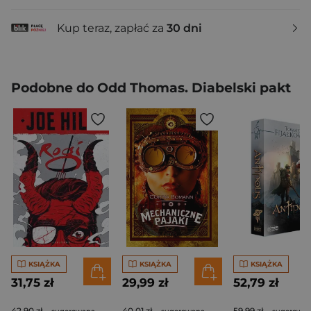
Kup teraz, zapłać za
30 dni
Podobne do Odd Thomas. Diabelski pakt
KSIĄŻKA
KSIĄŻKA
KSIĄŻKA
31,75 zł
29,99 zł
52,79 zł
42,90 zł
40,01 zł
59,99 zł