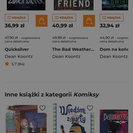
KSIĄŻKA
KSIĄŻKA
KSIĄŻKA
36,99 zł
40,99 zł
32,94 zł
47,90 zł
49,99 zł
44,90 zł
- sugerowana
- sugerowana
- sugerowa
cena detaliczna
cena detaliczna
cena detaliczna
Quicksilver
The Bad Weather Friend wer. angielska
Dean Koontz
Dean Koontz
Dean Koontz
5,7 (84)
Inne książki z kategorii
Komiksy