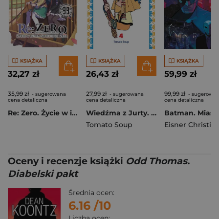
KSIĄŻKA
KSIĄŻKA
KSIĄŻKA
32,27 zł
26,43 zł
59,99 zł
35,99 zł
27,99 zł
99,99 zł
- sugerowana
- sugerowana
- sugerowa
cena detaliczna
cena detaliczna
cena detaliczna
Re: Zero. Życie w innym świecie od zera. Light Novel. Tom 39
Wiedźma z Jurty. Tom 4
Tomato Soup
Oceny i recenzje książki
Odd Thomas.
Diabelski pakt
Średnia ocen:
6.16
/10
Liczba ocen: