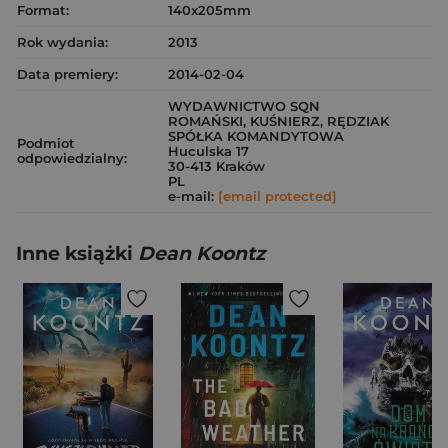
Format:
140x205mm
Rok wydania:
2013
Data premiery:
2014-02-04
WYDAWNICTWO SQN
ROMAŃSKI, KUŚNIERZ, RĘDZIAK
SPÓŁKA KOMANDYTOWA
Podmiot
Huculska 17
odpowiedzialny:
30-413 Kraków
PL
e-mail:
[email protected]
Inne książki
Dean Koontz