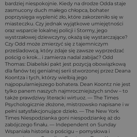
bardziej niespokojnie. Kiedy na drodze Odda staje
zasmucony duch małego chłopca, bohater
poprzysięga wyplenić zło, które zakorzeniło się w
miasteczku. Czy jednak wyjątkowe umiejętności
oraz wsparcie lokalnej policji i Stormy, jego
wystrzałowej dziewczyny, okażą się wystarczające?
Czy Odd może zmierzyć się z tajemniczym
prześladowcą, który zdaje się zawsze wyprzedzać
pościg o krok… i zamierza nadal zabijać? Odd
Thomas: Diabelski pakt jest pozycją obowiązkową
dla fanów tej genialnej serii stworzonej przez Deana
Koontza i tych, którzy wielbią jego
najpopularniejszego bohatera. Dean Koontz nie jest
tylko panem naszych najmroczniejszych snów – to
także prawdziwy literacki wirtuoz. — The Times
Psychologicznie złożone, mistrzowsko napisane i w
pełni satysfakcjonujące dzieło. — The New York
Times Niespodzianka goni niespodziankę aż do
zabójczego finału. — Independent on Sunday
Wspaniała historia o pościgu – pomysłowa i