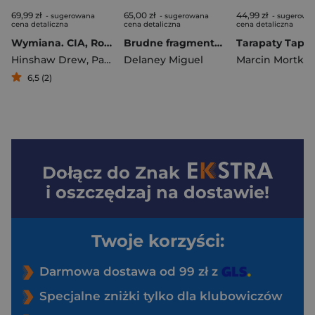
69,99 zł
65,00 zł
44,99 zł
- sugerowana
- sugerowana
- sugerowa
cena detaliczna
cena detaliczna
cena detaliczna
Wymiana. CIA, Rosja Putina i tajne gry wywiadów
Brudne fragmenty gry. Jak sportswashing, chciwość i korupcja przejęły współczesny futbol
Hinshaw Drew
,
Parkinson Joe
Delaney Miguel
Marcin Mortka
6,5 (2)
Dołącz do
Znak
i oszczędzaj na dostawie!
Twoje korzyści:
Darmowa dostawa od 99 zł z
Specjalne zniżki tylko dla klubowiczów