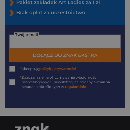
Pakiet zakładek Art Ladies za 1 zł
Brak opłat za uczestnictwo
Twój e-mail
DOŁĄCZ DO ZNAK EKSTRA
*
Akceptuję
politykę prywatności
*
Zgadzam się na otrzymywanie wiadomości
marketingowych (newsletter) na podany
e-mail
na
zasadach określonych w
regulaminie
.