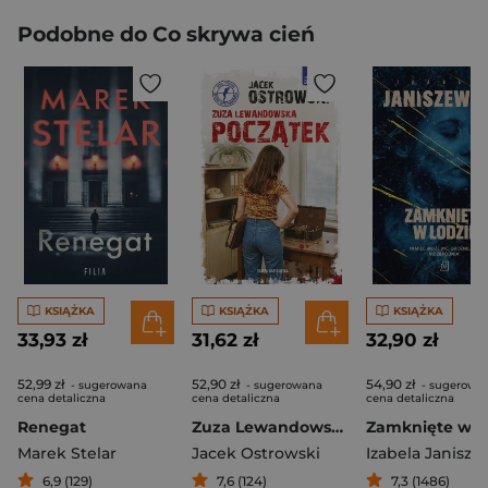
Podobne do Co skrywa cień
KSIĄŻKA
KSIĄŻKA
KSIĄŻKA
33,93 zł
31,62 zł
32,90 zł
52,99 zł
52,90 zł
54,90 zł
- sugerowana
- sugerowana
- sugerowa
cena detaliczna
cena detaliczna
cena detaliczna
Renegat
Zuza Lewandowska. Początek
Marek Stelar
Jacek Ostrowski
Izabela Janisz
6,9 (129)
7,6 (124)
7,3 (1486)