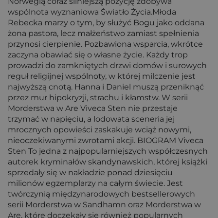
Norwegią coraz silniejszą pozycję zdobywa
wspólnota wyznaniowa Światło Życia.Młoda
Rebecka marzy o tym, by służyć Bogu jako oddana
żona pastora, lecz małżeństwo zamiast spełnienia
przynosi cierpienie. Pozbawiona wsparcia, wkrótce
zaczyna obawiać się o własne życie. Każdy trop
prowadzi do zamkniętych drzwi domów i surowych
reguł religijnej wspólnoty, w której milczenie jest
najwyższą cnotą. Hanna i Daniel muszą przeniknąć
przez mur hipokryzji, strachu i kłamstw. W serii
Morderstwa w Are Viveca Sten nie przestaje
trzymać w napięciu, a lodowata sceneria jej
mrocznych opowieści zaskakuje wciąż nowymi,
nieoczekiwanymi zwrotami akcji. BIOGRAM Viveca
Sten To jedna z najpopularniejszych współczesnych
autorek kryminałów skandynawskich, której książki
sprzedały się w nakładzie ponad dziesięciu
milionów egzemplarzy na całym świecie. Jest
twórczynią międzynarodowych bestsellerowych
serii Morderstwa w Sandhamn oraz Morderstwa w
Are, które doczekały się również popularnych