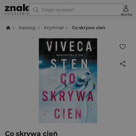
Czego szukasz?
Konto
Katalog
Kryminał
Co skrywa cień
Co skrywa cień