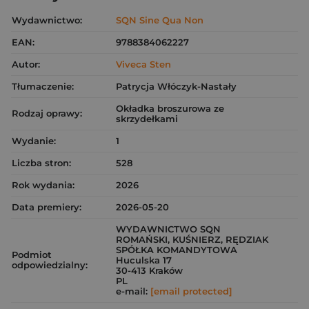
Wydawnictwo:
SQN Sine Qua Non
EAN:
9788384062227
Autor:
Viveca Sten
Tłumaczenie:
Patrycja Włóczyk-Nastały
Okładka broszurowa ze
Rodzaj oprawy:
skrzydełkami
Wydanie:
1
Liczba stron:
528
Rok wydania:
2026
Data premiery:
2026-05-20
WYDAWNICTWO SQN
ROMAŃSKI, KUŚNIERZ, RĘDZIAK
SPÓŁKA KOMANDYTOWA
Podmiot
Huculska 17
odpowiedzialny:
30-413 Kraków
PL
e-mail:
[email protected]