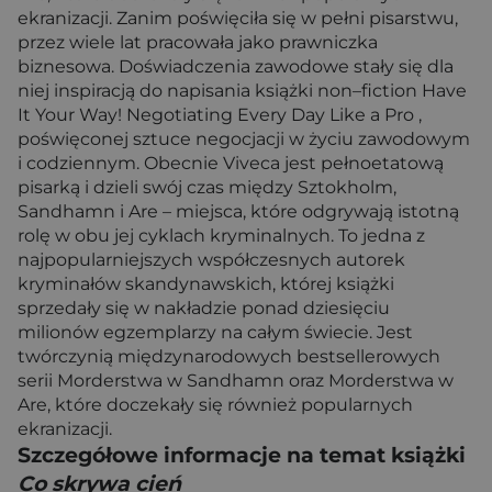
ekranizacji. Zanim poświęciła się w pełni pisarstwu,
przez wiele lat pracowała jako prawniczka
biznesowa. Doświadczenia zawodowe stały się dla
niej inspiracją do napisania książki non–fiction Have
It Your Way! Negotiating Every Day Like a Pro ,
poświęconej sztuce negocjacji w życiu zawodowym
i codziennym. Obecnie Viveca jest pełnoetatową
pisarką i dzieli swój czas między Sztokholm,
Sandhamn i Are – miejsca, które odgrywają istotną
rolę w obu jej cyklach kryminalnych. To jedna z
najpopularniejszych współczesnych autorek
kryminałów skandynawskich, której książki
sprzedały się w nakładzie ponad dziesięciu
milionów egzemplarzy na całym świecie. Jest
twórczynią międzynarodowych bestsellerowych
serii Morderstwa w Sandhamn oraz Morderstwa w
Are, które doczekały się również popularnych
ekranizacji.
Szczegółowe informacje na temat książki
Co skrywa cień