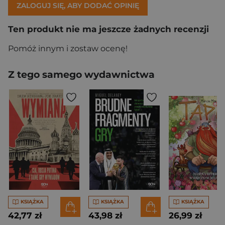
ZALOGUJ SIĘ, ABY DODAĆ OPINIĘ
Ten produkt nie ma jeszcze żadnych recenzji
Pomóż innym i zostaw ocenę!
Z tego samego wydawnictwa
KSIĄŻKA
KSIĄŻKA
KSIĄŻKA
42,77 zł
43,98 zł
26,99 zł