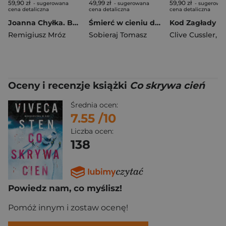
59,90 zł
49,99 zł
59,90 zł
- sugerowana
- sugerowana
- sugerowa
cena detaliczna
cena detaliczna
cena detaliczna
Joanna Chyłka. Bezprawie. Wydanie specjalne
Śmierć w cieniu dziesięciu wież
Kod Zagłady
Remigiusz Mróz
Sobieraj Tomasz
Clive Cussler
,
Grah
Oceny i recenzje książki
Co skrywa cień
Średnia ocen:
7.55
/10
Liczba ocen:
138
Powiedz nam, co myślisz!
Pomóż innym i zostaw ocenę!