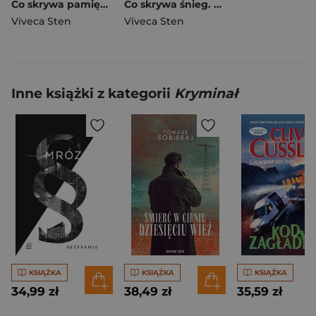
Co skrywa pamięć. Morderstwa w Are
Co skrywa śnieg. Morderstwa w Are
Viveca Sten
Viveca Sten
Inne książki z kategorii
Kryminał
KSIĄŻKA
KSIĄŻKA
KSIĄŻKA
34,99 zł
38,49 zł
35,59 zł