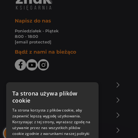
Napisz do nas
Poniedziałek - Piątek
8:00 - 18:00
[email protected]
Bądź z nami na bieżąco
O Księgarni Znak
Ta strona używa plików
cookie
Zakupy u nas
Ta strona korzysta z plików cookie, aby
Nasza oferta
zapewnić lepszą wygodę użytkowania.
Korzystając z tej strony, wyrażasz zgodę na
używanie przez nas wszystkich plików
Nasi autorzy
cookie zgodnie z warunkami naszej polityki