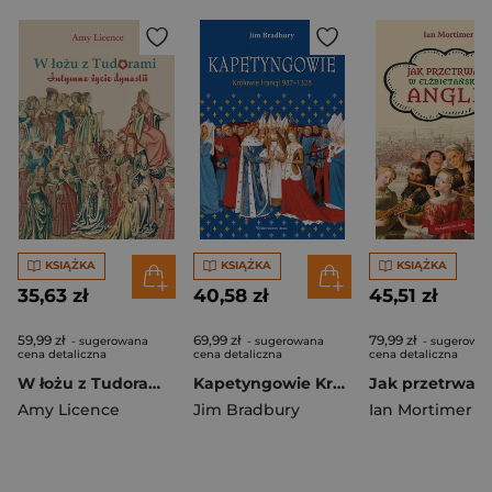
KSIĄŻKA
KSIĄŻKA
KSIĄŻKA
35,63 zł
40,58 zł
45,51 zł
59,99 zł
69,99 zł
79,99 zł
- sugerowana
- sugerowana
- sugerowa
cena detaliczna
cena detaliczna
cena detaliczna
W łożu z Tudorami Intymne życie dynastii
Kapetyngowie Królowie Francji 987-1328
Amy Licence
Jim Bradbury
Ian Mortimer