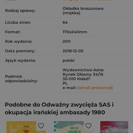
Okładka broszurowa
Rodzaj oprawy:
(miękka)
Liczba stron:
64
Format:
170x240mm
Rok wydania:
2011
Data premiery:
2018-12-05
Język wydania:
polski
Wydawnictwo Astra
Rynek Główny 34/15
Podmiot
30-010 Krakó?
odpowiedzialny:
PL
e-mail:
[email protected]
Podobne do Odważny zwycięża SAS i
okupacja irańskiej ambasady 1980