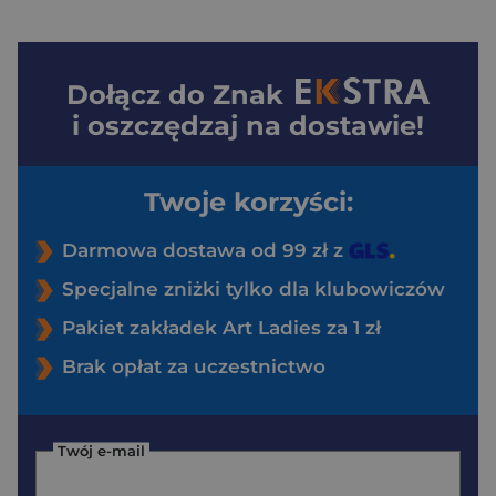
Dołącz do
Znak
i oszczędzaj na dostawie!
Twoje korzyści:
Darmowa dostawa od 99 zł z
Specjalne zniżki tylko dla klubowiczów
Pakiet zakładek Art Ladies za 1 zł
Brak opłat za uczestnictwo
Twój e-mail