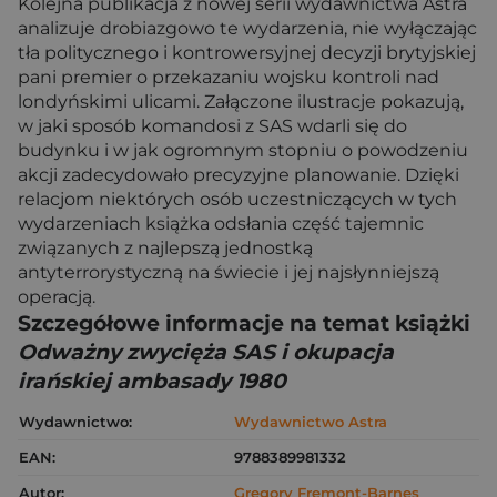
Kolejna publikacja z nowej serii wydawnictwa Astra
analizuje drobiazgowo te wydarzenia, nie wyłączając
tła politycznego i kontrowersyjnej decyzji brytyjskiej
pani premier o przekazaniu wojsku kontroli nad
londyńskimi ulicami. Załączone ilustracje pokazują,
w jaki sposób komandosi z SAS wdarli się do
budynku i w jak ogromnym stopniu o powodzeniu
akcji zadecydowało precyzyjne planowanie. Dzięki
relacjom niektórych osób uczestniczących w tych
wydarzeniach książka odsłania część tajemnic
związanych z najlepszą jednostką
antyterrorystyczną na świecie i jej najsłynniejszą
operacją.
Szczegółowe informacje na temat książki
Odważny zwycięża SAS i okupacja
irańskiej ambasady 1980
Wydawnictwo:
Wydawnictwo Astra
EAN:
9788389981332
Autor:
Gregory Fremont-Barnes