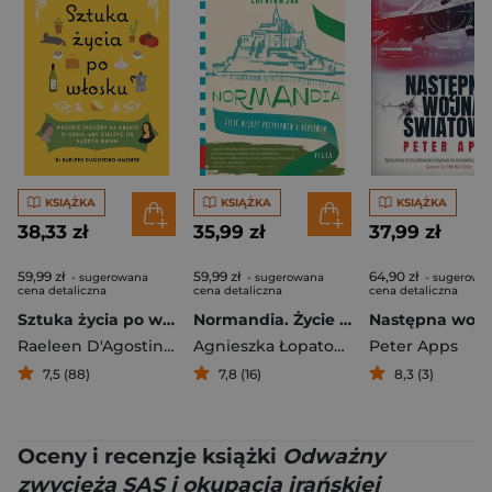
KSIĄŻKA
KSIĄŻKA
KSIĄŻKA
38,33 zł
35,99 zł
37,99 zł
59,99 zł
59,99 zł
64,90 zł
- sugerowana
- sugerowana
- sugerowa
cena detaliczna
cena detaliczna
cena detaliczna
Sztuka życia po włosku
Normandia. Życie między przypływem a odpływem
Raeleen D'Agostino-Mautner
Agnieszka Łopatowska
Peter Apps
7,5 (88)
7,8 (16)
8,3 (3)
Oceny i recenzje książki
Odważny
zwycięża SAS i okupacja irańskiej