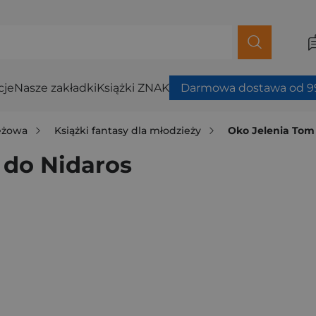
cje
Nasze zakładki
Książki ZNAK
Darmowa dostawa od 99
ieżowa
Książki fantasy dla młodzieży
Oko Jelenia Tom
 do Nidaros