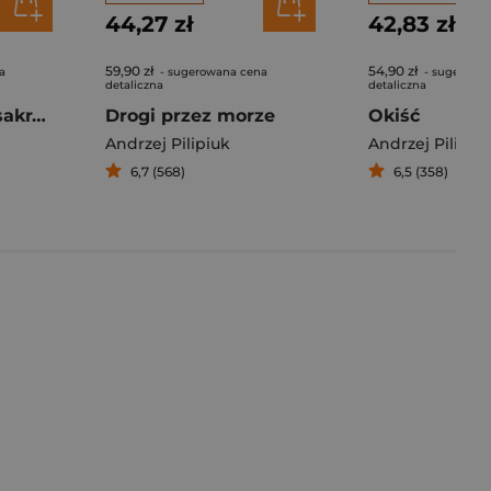
44,27 zł
42,83 zł
59,90 zł
54,90 zł
a
- sugerowana cena
- sugerowa
detaliczna
detaliczna
Wojsławicka masakra kosą łańcuchową
Drogi przez morze
Okiść
Andrzej Pilipiuk
Andrzej Pilipiu
6,7 (568)
6,5 (358)