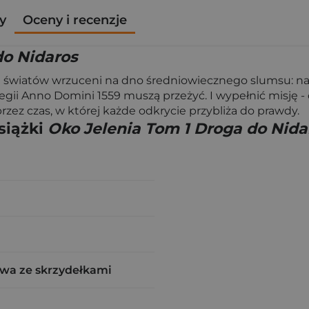
y
Oceny i recenzje
do Nidaros
ch światów wrzuceni na dno średniowiecznego slumsu: nau
ii Anno Domini 1559 muszą przeżyć. I wypełnić misję - od
rzez czas, w której każde odkrycie przybliża do prawdy.
siążki
Oko Jelenia Tom 1 Droga do Nida
wa ze skrzydełkami