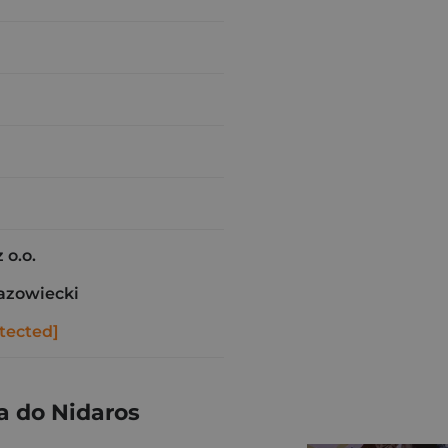
 o.o.
azowiecki
tected]
a do Nidaros