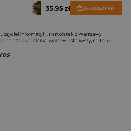
35,95 zł
DO KOSZYKA
czyciel informatyki, nastolatek z Warszawy,
naleźć oko jelenia, wpierw ustaliwszy, co to, u
ros