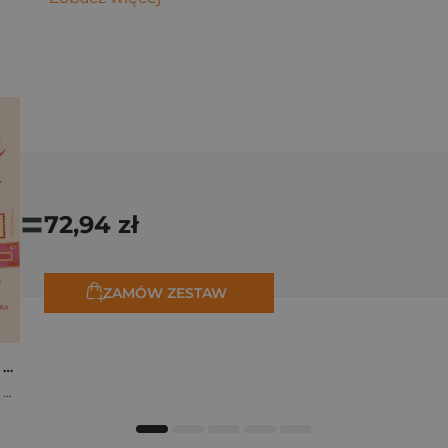
=
72,94 zł
ZAMÓW ZESTAW
Osiem tygodni lata. Opowiadania na wakacje
,
Marta Bijan
,
Oktawia Kain
,
Maria Lichoń
,
Aleksandra Muraszka
,
Edyt