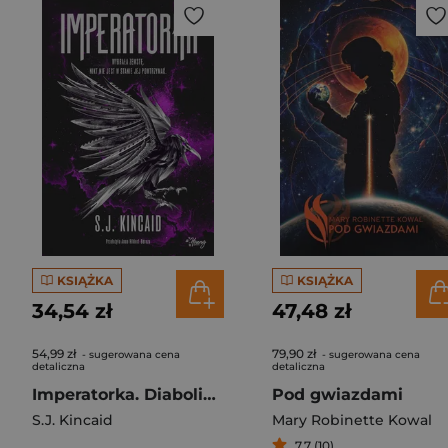
KSIĄŻKA
KSIĄŻKA
34,54 zł
47,48 zł
54,99 zł
79,90 zł
- sugerowana cena
- sugerowana cena
detaliczna
detaliczna
Imperatorka. Diabolika. Tom 2
Pod gwiazdami
S.J. Kincaid
Mary Robinette Kowal
7,7 (10)