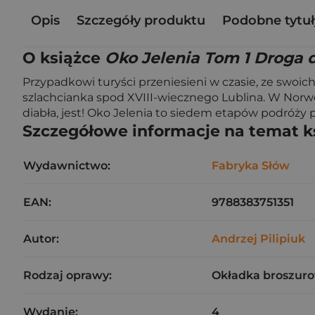
Opis
Szczegóły produktu
Podobne tytuł
O książce
Oko Jelenia Tom 1 Droga 
Przypadkowi turyści przeniesieni w czasie, ze swoi
szlachcianka spod XVIII-wiecznego Lublina. W Norweg
diabła, jest! Oko Jelenia to siedem etapów podróży p
Szczegółowe informacje na temat k
Wydawnictwo:
Fabryka Słów
EAN:
9788383751351
Autor:
Andrzej Pilipiuk
Rodzaj oprawy:
Okładka broszuro
Wydanie:
4