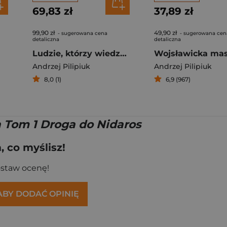
69,83 zł
37,89 zł
99,90 zł
49,90 zł
- sugerowana cena
- sugerowana cen
detaliczna
detaliczna
Ludzie, którzy wiedzą (wyd. specjalne)
Andrzej Pilipiuk
Andrzej Pilipiuk
8,0 (1)
6,9 (967)
a Tom 1 Droga do Nidaros
 co myślisz!
ostaw ocenę!
 ABY DODAĆ OPINIĘ