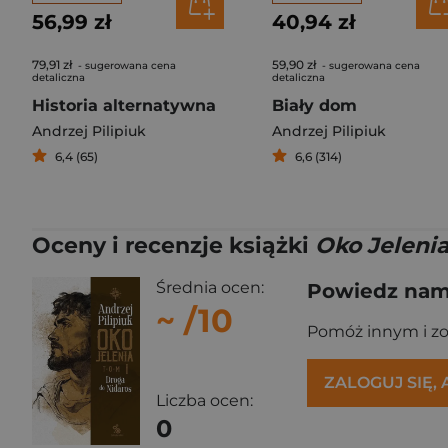
56,99 zł
40,94 zł
79,91 zł
59,90 zł
- sugerowana cena
- sugerowana cena
detaliczna
detaliczna
Historia alternatywna
Biały dom
Andrzej Pilipiuk
Andrzej Pilipiuk
6,4 (65)
6,6 (314)
Oceny i recenzje książki
Oko Jeleni
Średnia ocen:
Powiedz nam,
~
/10
Pomóż innym i z
ZALOGUJ SIĘ,
Liczba ocen:
0