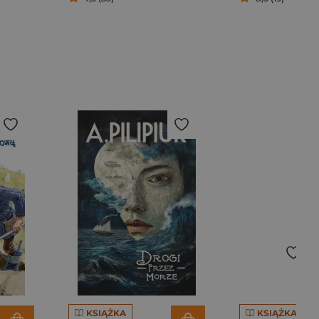
KSIĄŻKA
KSIĄŻKA