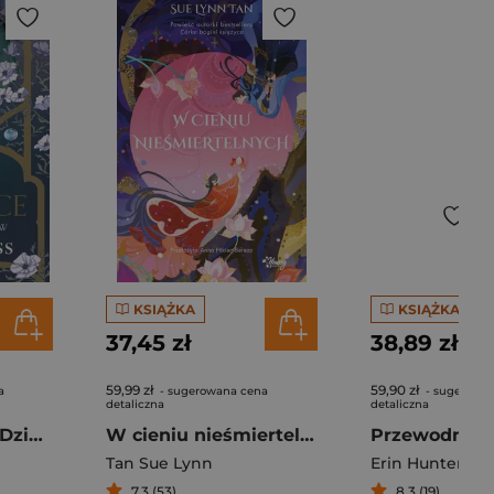
KSIĄŻKA
KSIĄŻKA
37,45 zł
38,89 zł
59,99 zł
59,90 zł
a
- sugerowana cena
- sugerowa
detaliczna
detaliczna
Wild Reverence. Dziedzictwo bogów. Letters of Enchantment. Tom 3
W cieniu nieśmiertelnych
Tan Sue Lynn
Erin Hunter
7,3 (53)
8,3 (19)