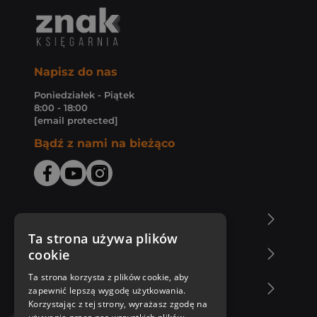
Napisz do nas
Poniedziałek - Piątek
8:00 - 18:00
[email protected]
Bądź z nami na bieżąco
O Księgarni Znak
Ta strona używa plików
cookie
Zakupy u nas
Ta strona korzysta z plików cookie, aby
Nasza oferta
zapewnić lepszą wygodę użytkowania.
Korzystając z tej strony, wyrażasz zgodę na