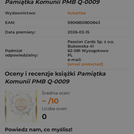
Pamiątka Komunii PMB Q-0009
Wydawnictwo:
Kukartka
EAN:
5906850800843
Data premiery:
2026-03-15
Passion Cards Sp. z o.o.
Bukowska 41
Podmiot
62-081 Wysogotowo
odpowiedzialny:
PL
e-mail:
[email protected]
Oceny i recenzje książki
Pamiątka
Komunii PMB Q-0009
Średnia ocen:
~
/10
Liczba ocen:
0
Powiedz nam, co myślisz!