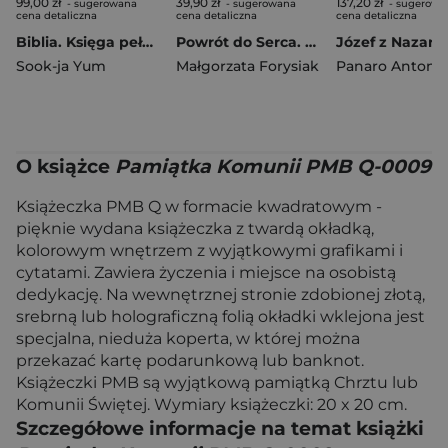
99,00 zł
39,90 zł
137,20 zł
- sugerowana
- sugerowana
- sugerowa
cena detaliczna
cena detaliczna
cena detaliczna
Biblia. Księga pełna mocy. Stary Testament Tom 2
Powrót do Serca. Co Bóg mówi o swym zranionym Sercu w przesłaniach Alicji Lenczewskiej, św. Małgorzaty, św. Faustyny i innych mistyków
Sook-ja Yum
Małgorzata Forysiak
Panaro Antonio
O książce
Pamiątka Komunii PMB Q-0009
Książeczka PMB Q w formacie kwadratowym -
pięknie wydana książeczka z twardą okładką,
kolorowym wnętrzem z wyjątkowymi grafikami i
cytatami. Zawiera życzenia i miejsce na osobistą
dedykację. Na wewnętrznej stronie zdobionej złotą,
srebrną lub holograficzną folią okładki wklejona jest
specjalna, nieduża koperta, w której można
przekazać kartę podarunkową lub banknot.
Książeczki PMB są wyjątkową pamiątką Chrztu lub
Komunii Świętej. Wymiary książeczki: 20 x 20 cm.
Szczegółowe informacje na temat książki