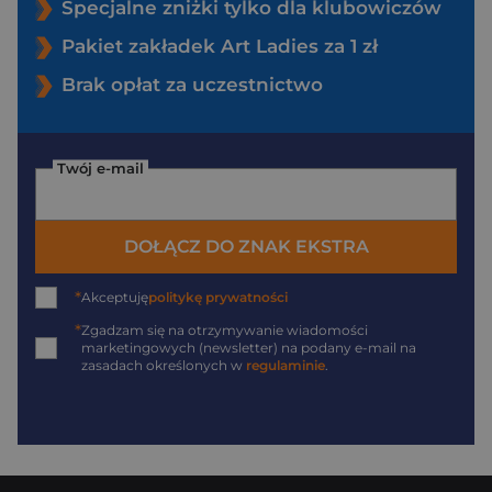
Specjalne zniżki tylko dla klubowiczów
Pakiet zakładek Art Ladies za 1 zł
Brak opłat za uczestnictwo
Twój e-mail
DOŁĄCZ DO ZNAK EKSTRA
*
Akceptuję
politykę prywatności
*
Zgadzam się na otrzymywanie wiadomości
marketingowych (newsletter) na podany
e-mail
na
zasadach określonych w
regulaminie
.