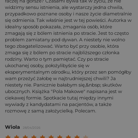
raczej na gorsze? Czasami bywa tak w życiu, że nie
widzimy sensu istnienia, ale wystarczy jedna chwila,
przypadkowo poznane osoby i nasze życie diametralnie
się odmienia. Tak właśnie jest w tej powieści. Autorka w
idealny sposób pokazała, zmagania osób, które
zmagają się z bólem istnienia po stracie. Jest to często
problem zamiatany pod dywan. A niestety nie wolno
tego zbagatelizować. Warto być przy osobie, która
zmaga się z bólem po stracie najbliższego członka
rodziny. Warto o tym pamiętać. Czy po stracie
ukochanej osoby, położylibyście się w
eksperymentalnym ośrodku, który przez sen pomógłby
wam przeżyć żałobę w najtrudniejszej chwili? Ja
niestety nie. Panicznie bałabym się,&nbsp; skutków
ubocznych. Książka "Pola Makowe" napisana jest w
ciekawej formie. Spotkacie tutaj między innymi
wywiady z kandydatami na pacjentów, a także
rozmowę z samą założycielką. Polecam.
Wiola
28/04/2026
Twoja ocena: Beznadziejna 1/10"
Twoja ocena: Bardzo słaba 2/10"
Twoja ocena: Słaba 3/10"
Twoja ocena: Może być 4/10"
Twoja ocena: Przeciętna 5/10"
Twoja ocena: Dobra 6/10"
Twoja ocena: Bardzo dobra 7/10"
Twoja ocena: Rewelacyjna 8/10
Twoja ocena: Wybitna 9/10
Twoja ocena: Arcydzieło