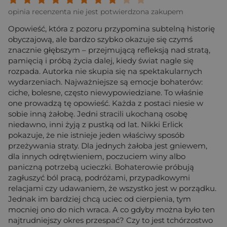
opinia recenzenta nie jest potwierdzona zakupem
Opowieść, która z pozoru przypomina subtelną historię
obyczajową, ale bardzo szybko okazuje się czymś
znacznie głębszym – przejmującą refleksją nad stratą,
pamięcią i próbą życia dalej, kiedy świat nagle się
rozpada. Autorka nie skupia się na spektakularnych
wydarzeniach. Najważniejsze są emocje bohaterów:
ciche, bolesne, często niewypowiedziane. To właśnie
one prowadzą tę opowieść. Każda z postaci niesie w
sobie inną żałobę. Jedni stracili ukochaną osobę
niedawno, inni żyją z pustką od lat. Nikki Erlick
pokazuje, że nie istnieje jeden właściwy sposób
przeżywania straty. Dla jednych żałoba jest gniewem,
dla innych odrętwieniem, poczuciem winy albo
paniczną potrzebą ucieczki. Bohaterowie próbują
zagłuszyć ból pracą, podróżami, przypadkowymi
relacjami czy udawaniem, że wszystko jest w porządku.
Jednak im bardziej chcą uciec od cierpienia, tym
mocniej ono do nich wraca. A co gdyby można było ten
najtrudniejszy okres przespać? Czy to jest tchórzostwo