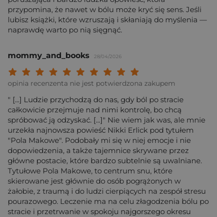
przypomina, że nawet w bólu może kryć się sens. Jeśli
lubisz książki, które wzruszają i skłaniają do myślenia —
naprawdę warto po nią sięgnąć.
mommy_and_books
28/04/2026
Twoja ocena: Beznadziejna 1/10"
Twoja ocena: Bardzo słaba 2/10"
Twoja ocena: Słaba 3/10"
Twoja ocena: Może być 4/10"
Twoja ocena: Przeciętna 5/10"
Twoja ocena: Dobra 6/10"
Twoja ocena: Bardzo dobra 7/10"
Twoja ocena: Rewelacyjna 8/10
Twoja ocena: Wybitna 9/10
Twoja ocena: Arcydzieło
opinia recenzenta nie jest potwierdzona zakupem
" [...] Ludzie przychodzą do nas, gdy ból po stracie
całkowicie przejmuje nad nimi kontrolę, bo chcą
spróbować ją odzyskać. [...]" Nie wiem jak was, ale mnie
urzekła najnowsza powieść Nikki Erlick pod tytułem
"Pola Makowe". Podobały mi się w niej emocje i nie
dopowiedzenia, a także tajemnice skrywane przez
główne postacie, które bardzo subtelnie są uwalniane.
Tytułowe Pola Makowe, to centrum snu, które
skierowane jest głównie do osób pogrążonych w
żałobie, z traumą i do ludzi cierpiących na zespół stresu
pourazowego. Leczenie ma na celu złagodzenia bólu po
stracie i przetrwanie w spokoju najgorszego okresu