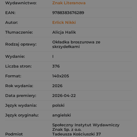
Wydawnictwo:
Znak Literanova
EAN:
9788383676289
Autor:
Erlick Nikki
Tłumaczenie:
Alicja Halik
Okładka broszurowa ze
Rodzaj oprawy:
skrzydełkami
Wydanie:
I
Liczba stron:
376
Format:
140x205
Rok wydania:
2026
Data premiery:
2026-04-22
Język wydania:
polski
Język oryginału:
angielski
Społeczny Instytut Wydawniczy
Znak Sp. z o.o.
Podmiot
Tadeusza Kościuszki 37