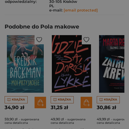
odpowiedzialny:
30-105 Kraków
PL
e-mail:
[email protected]
Podobne do Pola makowe
KSIĄŻKA
KSIĄŻKA
KSIĄŻKA
34,90 zł
31,25 zł
30,86 zł
59,90 zł
49,90 zł
49,99 zł
- sugerowana
- sugerowana
- sugerowa
cena detaliczna
cena detaliczna
cena detaliczna