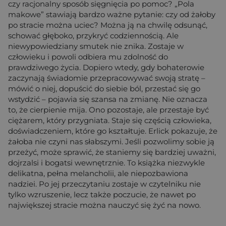
czy racjonalny sposób sięgnięcia po pomoc? „Pola
makowe” stawiają bardzo ważne pytanie: czy od żałoby
po stracie można uciec? Można ją na chwilę odsunąć,
schować głęboko, przykryć codziennością. Ale
niewypowiedziany smutek nie znika. Zostaje w
człowieku i powoli odbiera mu zdolność do
prawdziwego życia. Dopiero wtedy, gdy bohaterowie
zaczynają świadomie przepracowywać swoją stratę –
mówić o niej, dopuścić do siebie ból, przestać się go
wstydzić – pojawia się szansa na zmianę. Nie oznacza
to, że cierpienie mija. Ono pozostaje, ale przestaje być
ciężarem, który przygniata. Staje się częścią człowieka,
doświadczeniem, które go kształtuje. Erlick pokazuje, że
żałoba nie czyni nas słabszymi. Jeśli pozwolimy sobie ją
przeżyć, może sprawić, że staniemy się bardziej uważni,
dojrzalsi i bogatsi wewnętrznie. To książka niezwykle
delikatna, pełna melancholii, ale niepozbawiona
nadziei. Po jej przeczytaniu zostaje w czytelniku nie
tylko wzruszenie, lecz także poczucie, że nawet po
największej stracie można nauczyć się żyć na nowo.