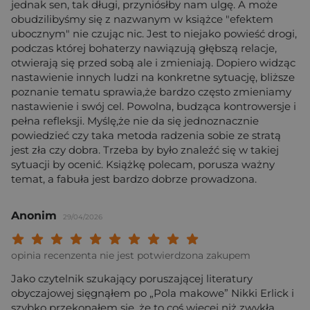
jednak sen, tak długi, przyniósłby nam ulgę. A może
obudzilibyśmy się z nazwanym w książce "efektem
ubocznym" nie czując nic. Jest to niejako powieść drogi,
podczas której bohaterzy nawiązują głębszą relacje,
otwierają się przed sobą ale i zmieniają. Dopiero widząc
nastawienie innych ludzi na konkretne sytuację, bliższe
poznanie tematu sprawia,że bardzo często zmieniamy
nastawienie i swój cel. Powolna, budząca kontrowersje i
pełna refleksji. Myślę,że nie da się jednoznacznie
powiedzieć czy taka metoda radzenia sobie ze stratą
jest zła czy dobra. Trzeba by było znaleźć się w takiej
sytuacji by ocenić. Książkę polecam, porusza ważny
temat, a fabuła jest bardzo dobrze prowadzona.
Anonim
29/04/2026
Twoja ocena: Beznadziejna 1/10"
Twoja ocena: Bardzo słaba 2/10"
Twoja ocena: Słaba 3/10"
Twoja ocena: Może być 4/10"
Twoja ocena: Przeciętna 5/10"
Twoja ocena: Dobra 6/10"
Twoja ocena: Bardzo dobra 7/10"
Twoja ocena: Rewelacyjna 8/10
Twoja ocena: Wybitna 9/10
Twoja ocena: Arcydzieło
opinia recenzenta nie jest potwierdzona zakupem
Jako czytelnik szukający poruszającej literatury
obyczajowej sięgnąłem po „Pola makowe” Nikki Erlick i
szybko przekonałem się, że to coś więcej niż zwykła