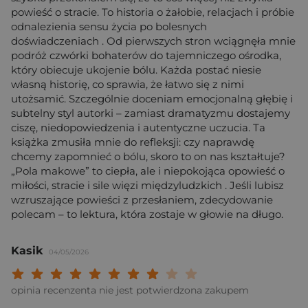
powieść o stracie. To historia o żałobie, relacjach i próbie
odnalezienia sensu życia po bolesnych
doświadczeniach . Od pierwszych stron wciągnęła mnie
podróż czwórki bohaterów do tajemniczego ośrodka,
który obiecuje ukojenie bólu. Każda postać niesie
własną historię, co sprawia, że łatwo się z nimi
utożsamić. Szczególnie doceniam emocjonalną głębię i
subtelny styl autorki – zamiast dramatyzmu dostajemy
ciszę, niedopowiedzenia i autentyczne uczucia. Ta
książka zmusiła mnie do refleksji: czy naprawdę
chcemy zapomnieć o bólu, skoro to on nas kształtuje?
„Pola makowe” to ciepła, ale i niepokojąca opowieść o
miłości, stracie i sile więzi międzyludzkich . Jeśli lubisz
wzruszające powieści z przesłaniem, zdecydowanie
polecam – to lektura, która zostaje w głowie na długo.
Kasik
04/05/2026
Twoja ocena: Beznadziejna 1/10"
Twoja ocena: Bardzo słaba 2/10"
Twoja ocena: Słaba 3/10"
Twoja ocena: Może być 4/10"
Twoja ocena: Przeciętna 5/10"
Twoja ocena: Dobra 6/10"
Twoja ocena: Bardzo dobra 7/10"
Twoja ocena: Rewelacyjna 8/10
Twoja ocena: Wybitna 9/10
Twoja ocena: Arcydzieło
opinia recenzenta nie jest potwierdzona zakupem