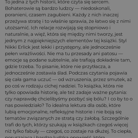
To jedna z tych historii, które czyta się sercem.
Bohaterowie są bardzo ludzcy — niedoskonali,
poranieni, czasem zagubieni. Każdy z nich inaczej
przeżywa stratę i to właśnie sprawia, że łatwo się z nimi
utożsamić. Ich relacje rozwijają się stopniowo i
naturalnie, a więź, która się między nimi tworzy, jest
jednym z najpiękniejszych elementów tej książki. Styl
Nikki Erlick jest lekki i przystępny, ale jednocześnie
pełen wrażliwości. Nie ma tu przesady ani patosu —
emocje są podane subtelnie, ale trafiają dokładnie tam,
gdzie trzeba. To pisanie, które nie przytłacza, a
jednocześnie zostawia ślad. Podczas czytania pojawia
się cała gama uczuć — od wzruszenia, przez smutek, aż
po coś w rodzaju cichej nadziei. To książka, która nie
tylko opowiada historię, ale też zadaje ważne pytania:
czy naprawdę chcielibyśmy pozbyć się bólu? I co by to o
nas powiedziało? To idealna lektura dla osób, które
lubią emocjonalne, refleksyjne historie i nie boją się
tematów związanych ze stratą czy żałobą. Szczególnie
trafi do tych, którzy szukają w książkach czegoś więcej
niż tylko fabuły — czegoś, co zostaje na dłużej. To ciepła,
poruszająca i bardzo ludzka opowieść, która