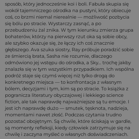
sposób, który jednocześnie koi i boli. Fabuła skupia się
wokół tajemniczego ośrodka na pustyni, który obiecuje
coś, co brzmi niemal nierealnie — możliwość pozbycia
się bólu po stracie. Wystarczy zasnąć, a po
przebudzeniu żal znika. W tym kierunku zmierza grupa
bohaterów, którzy na pierwszy rzut oka są sobie obcy,
ale szybko okazuje się, że łączy ich coś znacznie
głębszego. Ava szuka siostry, Ray próbuje poradzić sobie
ze śmiercią brata, Sasha nie rozumie, dlaczego
odmówiono jej wstępu do ośrodka, a Sky… trochę jakby
znalazła się w tym wszystkim przypadkiem. Ich wspólna
podróż staje się czymś więcej niż tylko drogą do
konkretnego miejsca — to konfrontacja z własnym
bólem, decyzjami i tym, kim są po stracie. To książka z
pogranicza literatury obyczajowej i lekkiego science
fiction, ale tak naprawdę najważniejsze są tu emocje. I
jest ich naprawdę dużo — smutek, tęsknota, nadzieja,
momentami nawet złość. Podczas czytania trudno
pozostać obojętnym. Są chwile, które ściskają w gardle,
są momenty refleksji, kiedy człowiek zatrzymuje się na
chwilę i zaczyna myśleć o własnych doświadczeniach.