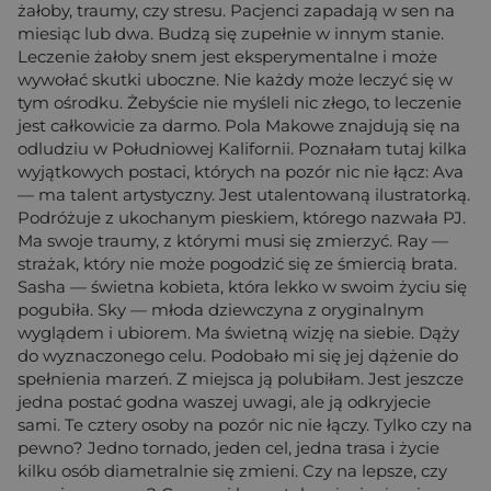
żałoby, traumy, czy stresu. Pacjenci zapadają w sen na
miesiąc lub dwa. Budzą się zupełnie w innym stanie.
Leczenie żałoby snem jest eksperymentalne i może
wywołać skutki uboczne. Nie każdy może leczyć się w
tym ośrodku. Żebyście nie myśleli nic złego, to leczenie
jest całkowicie za darmo. Pola Makowe znajdują się na
odludziu w Południowej Kalifornii. Poznałam tutaj kilka
wyjątkowych postaci, których na pozór nic nie łącz: Ava
— ma talent artystyczny. Jest utalentowaną ilustratorką.
Podróżuje z ukochanym pieskiem, którego nazwała PJ.
Ma swoje traumy, z którymi musi się zmierzyć. Ray —
strażak, który nie może pogodzić się ze śmiercią brata.
Sasha — świetna kobieta, która lekko w swoim życiu się
pogubiła. Sky — młoda dziewczyna z oryginalnym
wyglądem i ubiorem. Ma świetną wizję na siebie. Dąży
do wyznaczonego celu. Podobało mi się jej dążenie do
spełnienia marzeń. Z miejsca ją polubiłam. Jest jeszcze
jedna postać godna waszej uwagi, ale ją odkryjecie
sami. Te cztery osoby na pozór nic nie łączy. Tylko czy na
pewno? Jedno tornado, jeden cel, jedna trasa i życie
kilku osób diametralnie się zmieni. Czy na lepsze, czy