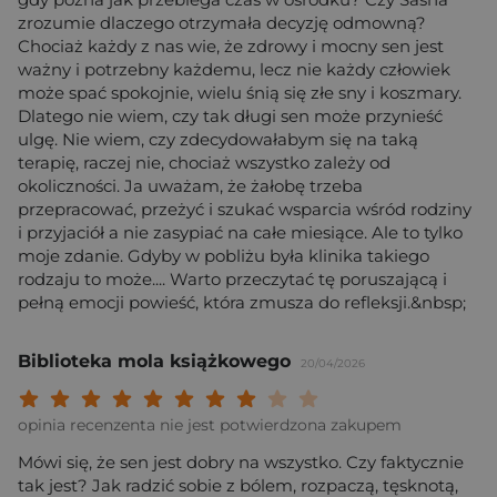
zrozumie dlaczego otrzymała decyzję odmowną?
Chociaż każdy z nas wie, że zdrowy i mocny sen jest
ważny i potrzebny każdemu, lecz nie każdy człowiek
może spać spokojnie, wielu śnią się złe sny i koszmary.
Dlatego nie wiem, czy tak długi sen może przynieść
ulgę. Nie wiem, czy zdecydowałabym się na taką
terapię, raczej nie, chociaż wszystko zależy od
okoliczności. Ja uważam, że żałobę trzeba
przepracować, przeżyć i szukać wsparcia wśród rodziny
i przyjaciół a nie zasypiać na całe miesiące. Ale to tylko
moje zdanie. Gdyby w pobliżu była klinika takiego
rodzaju to może.... Warto przeczytać tę poruszającą i
pełną emocji powieść, która zmusza do refleksji.&nbsp;
Biblioteka mola książkowego
20/04/2026
Twoja ocena: Beznadziejna 1/10"
Twoja ocena: Bardzo słaba 2/10"
Twoja ocena: Słaba 3/10"
Twoja ocena: Może być 4/10"
Twoja ocena: Przeciętna 5/10"
Twoja ocena: Dobra 6/10"
Twoja ocena: Bardzo dobra 7/10"
Twoja ocena: Rewelacyjna 8/10
Twoja ocena: Wybitna 9/10
Twoja ocena: Arcydzieło
opinia recenzenta nie jest potwierdzona zakupem
Mówi się, że sen jest dobry na wszystko. Czy faktycznie
tak jest? Jak radzić sobie z bólem, rozpaczą, tęsknotą,