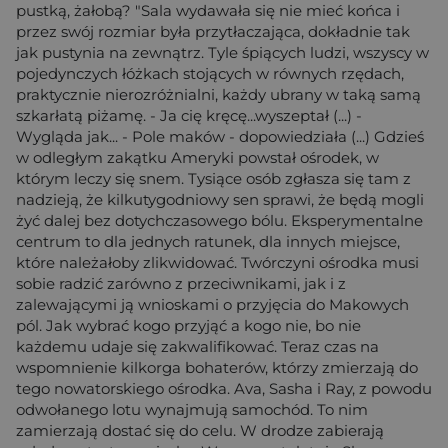
pustką, żałobą? "Sala wydawała się nie mieć końca i
przez swój rozmiar była przytłaczająca, dokładnie tak
jak pustynia na zewnątrz. Tyle śpiących ludzi, wszyscy w
pojedynczych łóżkach stojących w równych rzędach,
praktycznie nierozróżnialni, każdy ubrany w taką samą
szkarłatą piżamę. - Ja cię kręcę...wyszeptał (...) -
Wygląda jak... - Pole maków - dopowiedziała (...) Gdzieś
w odległym zakątku Ameryki powstał ośrodek, w
którym leczy się snem. Tysiące osób zgłasza się tam z
nadzieją, że kilkutygodniowy sen sprawi, że będą mogli
żyć dalej bez dotychczasowego bólu. Eksperymentalne
centrum to dla jednych ratunek, dla innych miejsce,
które należałoby zlikwidować. Twórczyni ośrodka musi
sobie radzić zarówno z przeciwnikami, jak i z
zalewającymi ją wnioskami o przyjęcia do Makowych
pól. Jak wybrać kogo przyjąć a kogo nie, bo nie
każdemu udaje się zakwalifikować. Teraz czas na
wspomnienie kilkorga bohaterów, którzy zmierzają do
tego nowatorskiego ośrodka. Ava, Sasha i Ray, z powodu
odwołanego lotu wynajmują samochód. To nim
zamierzają dostać się do celu. W drodze zabierają