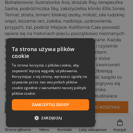
Bohaterowie: ilustratorka Ava, strażak Ray, terapeutka
Sasha, podróżniczka Sky, założycielka kliniki Ellis Jones
Temat: strata, śmierć bliskiej osoby, miłość, siła ludzkiej
więzi, leczenie ran, żałoba, nadzieja, uzdrowienie,
przyjaźń, żal, podróż Miejsce: Kalifornia Cała powieść
opiera się na historiach pięciu początkowo nieznanych
sobie osób, których losy są ze sobą powiązane. Każda
postać dostaje swój fragment w powieści i czytelnik
Ta strona używa plików
może poznać jej niełatwą historię. Momentem
cookie
przełomowym dla nich jest tornado, przez które
odwołane zostają loty. Z powodu różnych zawirowań
Ta strona korzysta z plików cookie, aby
losu znajdują się razem w samochodzie. Obierają
zapewnić lepszą wygodę użytkowania.
Korzystając z tej strony, wyrażasz zgodę na
wspólny kierunek. Zdecydowana większość książki to
używanie przez nas wszystkich plików
zapis podróży. Miejscem wokół, którego rozgrywa się
cookie zgodnie z warunkami naszej polityki
fabuła są Pola Makowe. Pola Makowe - klinika
plików cookie.
usytuowana w południowej Kalifornii, wzbudzająca
coraz większe zainteresowanie ; prowadzi
ZAAKCEPTUJ ZGODY
34,79 zł
DO KOSZYKA
bezprecedensową kurację opartą na śnie ; pacjenci są
tu wprowadzani w stan podobny do śpiączki
ZARZĄDZAJ
farmakologicznej na okres miesiąca, lub dwóch ; kuracja
dotyczy pacjentów cierpiących z powodu straty.
NIEZBĘDNE
Strona główna
Menu
Kontakt
Listy zakupowe
Koszyk