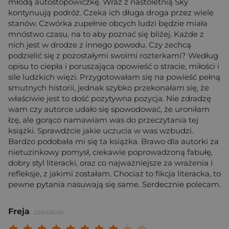
młodą autostopowiczkę. Wraz z nastoletnią Sky
kontynuują podróż. Czeka ich długa droga przez wiele
stanów. Czwórka zupełnie obcych ludzi będzie miała
mnóstwo czasu, na to aby poznać się bliżej. Każde z
nich jest w drodze z innego powodu. Czy zechcą
podzielić się z pozostałymi swoimi rozterkami? Według
opisu to ciepła i poruszająca opowieść o stracie, miłości i
sile ludzkich więzi. Przygotowałam się na powieść pełną
smutnych historii, jednak szybko przekonałam się, że
właściwie jest to dość pozytywna pozycja. Nie zdradzę
wam czy autorce udało się spowodować, że uroniłam
łzę, ale gorąco namawiam was do przeczytania tej
książki. Sprawdźcie jakie uczucia w was wzbudzi.
Bardzo podobała mi się ta książka. Brawo dla autorki za
nietuzinkowy pomysł, ciekawie poprowadzoną fabułę,
dobry styl literacki, oraz co najważniejsze za wrażenia i
refleksje, z jakimi zostałam. Chociaż to fikcja literacka, to
pewne pytania nasuwają się same. Serdecznie polecam.
Freja
22/04/2026
Twoja ocena: Beznadziejna 1/10"
Twoja ocena: Bardzo słaba 2/10"
Twoja ocena: Słaba 3/10"
Twoja ocena: Może być 4/10"
Twoja ocena: Przeciętna 5/10"
Twoja ocena: Dobra 6/10"
Twoja ocena: Bardzo dobra 7/10"
Twoja ocena: Rewelacyjna 8/10
Twoja ocena: Wybitna 9/10
Twoja ocena: Arcydzieło