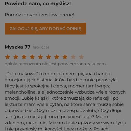
Powiedz nam, co myślisz!
Pomóż innym i zostaw ocenę!
ZALOGUJ SIĘ, ABY DODAĆ OPINIĘ
Myszka 77
15/04/2026
Twoja ocena: Beznadziejna 1/10"
Twoja ocena: Bardzo słaba 2/10"
Twoja ocena: Słaba 3/10"
Twoja ocena: Może być 4/10"
Twoja ocena: Przeciętna 5/10"
Twoja ocena: Dobra 6/10"
Twoja ocena: Bardzo dobra 7/10"
Twoja ocena: Rewelacyjna 8/10
Twoja ocena: Wybitna 9/10
Twoja ocena: Arcydzieło
opinia recenzenta nie jest potwierdzona zakupem
„Pola makowe” to mim zdaniem, piękna i bardzo
emocjonująca historia, która bardzo mnie poruszyła.
Niby jest to spokojna i ciepła, momentami wręcz
melancholijna, ale jednocześnie wzbudza wiele różnych
emocji. Lubię książki, które zmuszają do refleksji i po
lekturze mam wiele pytań, na które sama muszę sobie
odpowiedzieć. Czy można przespać żałobę? Czy długi
sen (przez miesiąc) może przynieść ulgę? Moim
zdaniem, raczej nie. Miałam takie epizody w swym życiu
i nie przyniosły mi korzyści. Lecz może w Polach