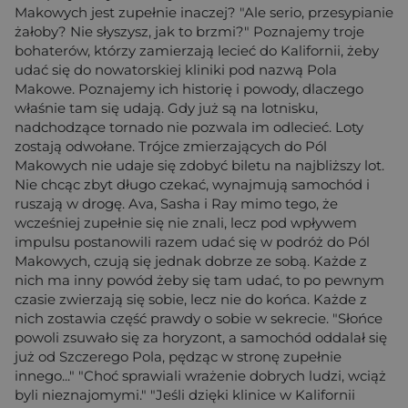
Makowych jest zupełnie inaczej? "Ale serio, przesypianie
żałoby? Nie słyszysz, jak to brzmi?" Poznajemy troje
bohaterów, którzy zamierzają lecieć do Kalifornii, żeby
udać się do nowatorskiej kliniki pod nazwą Pola
Makowe. Poznajemy ich historię i powody, dlaczego
właśnie tam się udają. Gdy już są na lotnisku,
nadchodzące tornado nie pozwala im odlecieć. Loty
zostają odwołane. Trójce zmierzających do Pól
Makowych nie udaje się zdobyć biletu na najbliższy lot.
Nie chcąc zbyt długo czekać, wynajmują samochód i
ruszają w drogę. Ava, Sasha i Ray mimo tego, że
wcześniej zupełnie się nie znali, lecz pod wpływem
impulsu postanowili razem udać się w podróż do Pól
Makowych, czują się jednak dobrze ze sobą. Każde z
nich ma inny powód żeby się tam udać, to po pewnym
czasie zwierzają się sobie, lecz nie do końca. Każde z
nich zostawia część prawdy o sobie w sekrecie. "Słońce
powoli zsuwało się za horyzont, a samochód oddalał się
już od Szczerego Pola, pędząc w stronę zupełnie
innego..." "Choć sprawiali wrażenie dobrych ludzi, wciąż
byli nieznajomymi." "Jeśli dzięki klinice w Kalifornii