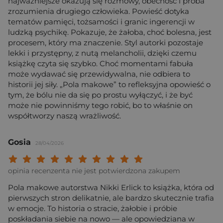
najważniejsze okazują się rozmowy, obecność i próba
zrozumienia drugiego człowieka. Powieść dotyka
tematów pamięci, tożsamości i granic ingerencji w
ludzką psychikę. Pokazuje, że żałoba, choć bolesna, jest
procesem, który ma znaczenie. Styl autorki pozostaje
lekki i przystępny, z nutą melancholii, dzięki czemu
książkę czyta się szybko. Choć momentami fabuła
może wydawać się przewidywalna, nie odbiera to
historii jej siły. „Pola makowe” to refleksyjna opowieść o
tym, że bólu nie da się po prostu wyłączyć, i że być
może nie powinniśmy tego robić, bo to właśnie on
współtworzy naszą wrażliwość.
Gosia
28/04/2026
Twoja ocena: Beznadziejna 1/10"
Twoja ocena: Bardzo słaba 2/10"
Twoja ocena: Słaba 3/10"
Twoja ocena: Może być 4/10"
Twoja ocena: Przeciętna 5/10"
Twoja ocena: Dobra 6/10"
Twoja ocena: Bardzo dobra 7/10"
Twoja ocena: Rewelacyjna 8/10
Twoja ocena: Wybitna 9/10
Twoja ocena: Arcydzieło
opinia recenzenta nie jest potwierdzona zakupem
Pola makowe autorstwa Nikki Erlick to książka, która od
pierwszych stron delikatnie, ale bardzo skutecznie trafia
w emocje. To historia o stracie, żałobie i próbie
poskładania siebie na nowo — ale opowiedziana w