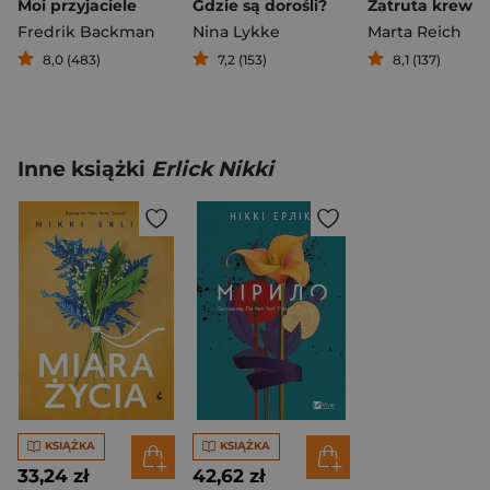
Moi przyjaciele
Gdzie są dorośli?
Zatruta krew
Fredrik Backman
Nina Lykke
Marta Reich
8,0 (483)
7,2 (153)
8,1 (137)
Inne książki
Erlick Nikki
KSIĄŻKA
KSIĄŻKA
33,24 zł
42,62 zł