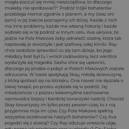
mogła poczuć się mniej nieszczęśliwa, to dlaczego
miałaby nie spróbować?" Podróż trójki bohaterów
przebiega niemal zgodnie z planem, a my (oraz oni
sami) w jej trakcie poznajemy ich bliżej. Każde z nich
ma inne problemy, każde ma własną historię i każde
wybrało się w tę podróż w innym celu. Ava ukrywa, że
jedzie na Pola Makowe żeby odnaleźć siostrę, która tak
naprawdę je stworzyła i jest szefową całej kliniki. Ray
chce osobiście sprawdzić co się tam dzieje, bo jego
młodszy brat był tu i wrócił zadowolony, lecz wkrótce
wydarzyła się tragedia. Sasha chce się upewnić,
dlaczego jej prośba o pobyt w Polach Makowych została
odrzucona. W trasie spotykają Skay, młodą dziewczynę,
z którą spotkali się na lotnisku. Ona nawet nie słyszała o
takiej terapii, po prostu wybrała się w podróż. Jej
młodzieńcze i z pozoru lekkomyślne zachowanie
wprowadza lżejszy i bardziej towarzyski nastrój. Chociaż
Skay towarzyszy im tylko przez pewien czas, to z nią
przyjemnie mija im czas. Czy Pola Makowe spełnią
wszystkie oczekiwania naszych bohaterów? Czy Ava
pogodzi się z siostrą? Czy Ray odczuje wreszcie ulgę,
gdy pozna jak przebiega czas w ośrodku? Czy Sasha