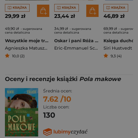
KSIĄŻKA
KSIĄŻKA
KSIĄŻKA
29,99 zł
23,44 zł
46,89 zł
49,90 zł
34,99 zł
69,99 zł
- sugerowana
- sugerowana
- sugerowa
cena detaliczna
cena detaliczna
cena detaliczna
Wszystkie moje troski
Oskar i pani Róża 2026
Księga duchó
Agnieszka Matuszewska
Eric-Emmanuel Schmitt
Siri Hustvedt
10,0 (2)
9,3 (4)
Oceny i recenzje książki
Pola makowe
Średnia ocen:
7.62
/10
Liczba ocen:
130