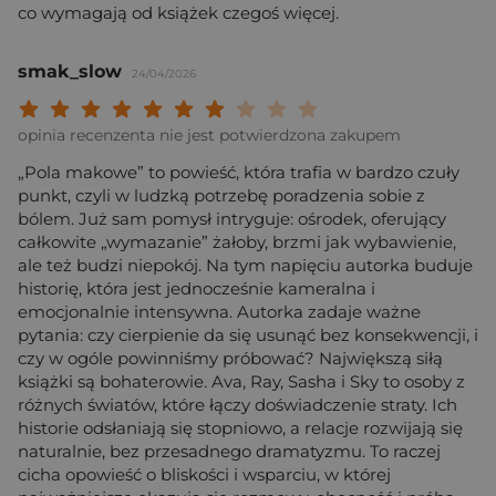
co wymagają od książek czegoś więcej.
smak_slow
24/04/2026
Twoja ocena: Beznadziejna 1/10"
Twoja ocena: Bardzo słaba 2/10"
Twoja ocena: Słaba 3/10"
Twoja ocena: Może być 4/10"
Twoja ocena: Przeciętna 5/10"
Twoja ocena: Dobra 6/10"
Twoja ocena: Bardzo dobra 7/10"
Twoja ocena: Rewelacyjna 8/10
Twoja ocena: Wybitna 9/10
Twoja ocena: Arcydzieło
opinia recenzenta nie jest potwierdzona zakupem
„Pola makowe” to powieść, która trafia w bardzo czuły
punkt, czyli w ludzką potrzebę poradzenia sobie z
bólem. Już sam pomysł intryguje: ośrodek, oferujący
całkowite „wymazanie” żałoby, brzmi jak wybawienie,
ale też budzi niepokój. Na tym napięciu autorka buduje
historię, która jest jednocześnie kameralna i
emocjonalnie intensywna. Autorka zadaje ważne
pytania: czy cierpienie da się usunąć bez konsekwencji, i
czy w ogóle powinniśmy próbować? Największą siłą
książki są bohaterowie. Ava, Ray, Sasha i Sky to osoby z
różnych światów, które łączy doświadczenie straty. Ich
historie odsłaniają się stopniowo, a relacje rozwijają się
naturalnie, bez przesadnego dramatyzmu. To raczej
cicha opowieść o bliskości i wsparciu, w której