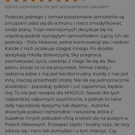
opinia recenzenta nie jest potwierdzona zakupem
Podczas jednego z tornad pasażerowie samolotów są
zmuszeni udać się do schronu i nieco zmodyfikować
swoje plany. Troje nieznajomych decyduje się na
wspólną podróż wynajętym samochodem. Łączy ich cel
podróży - Pola Makowe, pełne kontrowersji ale i nadziei.
Każde z nich oczekuje czegoś innego. Po drodze
spotykają młodą dziewczynę, Sky pragnacą
zasmakować życia, czerpiąc z niego ile się da. Bez
planu, biorąc to co los przyniesie. Temat żałoby i
radzenia sobie z nią jest bardzo trudny. Każdy z nas jest
inny, inaczej przechodzi stratę. Nie da się jednoznacznie
stwierdzić - poczekaj, tydzień i już zapomnisz, będzie
lżej. To nie jest recepta dla NIKOGO. Nawet dla tych
najbardziej odpornych psychicznie, a jednak to takie
rady najczęściej słyszymy lub dajemy... Autorka
stworzyła postaci różnorodne i naturalne, które z
zupełnie innych pobudek chcą znaleźć się na pustyni w
Polach Makowych. Przespać ciężki i trudny czas...ile razy
zdarza się i nam tak pomyśleć i o tym marzyć. Czy