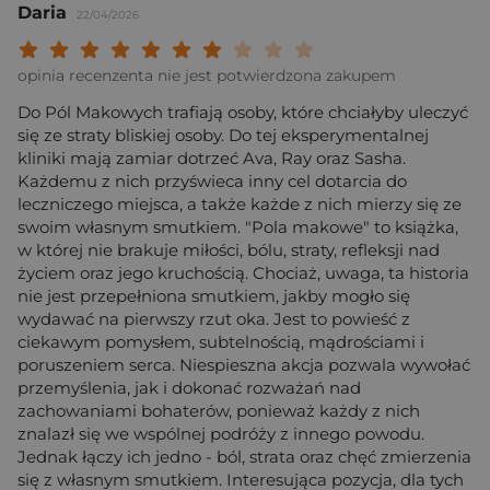
Daria
22/04/2026
Twoja ocena: Beznadziejna 1/10"
Twoja ocena: Bardzo słaba 2/10"
Twoja ocena: Słaba 3/10"
Twoja ocena: Może być 4/10"
Twoja ocena: Przeciętna 5/10"
Twoja ocena: Dobra 6/10"
Twoja ocena: Bardzo dobra 7/10"
Twoja ocena: Rewelacyjna 8/10
Twoja ocena: Wybitna 9/10
Twoja ocena: Arcydzieło
opinia recenzenta nie jest potwierdzona zakupem
Do Pól Makowych trafiają osoby, które chciałyby uleczyć
się ze straty bliskiej osoby. Do tej eksperymentalnej
kliniki mają zamiar dotrzeć Ava, Ray oraz Sasha.
Każdemu z nich przyświeca inny cel dotarcia do
leczniczego miejsca, a także każde z nich mierzy się ze
swoim własnym smutkiem. "Pola makowe" to książka,
w której nie brakuje miłości, bólu, straty, refleksji nad
życiem oraz jego kruchością. Chociaż, uwaga, ta historia
nie jest przepełniona smutkiem, jakby mogło się
wydawać na pierwszy rzut oka. Jest to powieść z
ciekawym pomysłem, subtelnością, mądrościami i
poruszeniem serca. Niespieszna akcja pozwala wywołać
przemyślenia, jak i dokonać rozważań nad
zachowaniami bohaterów, ponieważ każdy z nich
znalazł się we wspólnej podróży z innego powodu.
Jednak łączy ich jedno - ból, strata oraz chęć zmierzenia
się z własnym smutkiem. Interesująca pozycja, dla tych