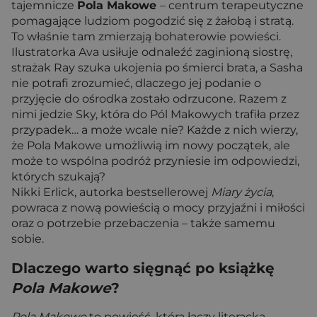
tajemnicze
Pola Makowe
– centrum terapeutyczne
pomagające ludziom pogodzić się z żałobą i stratą.
To właśnie tam zmierzają bohaterowie powieści.
Ilustratorka Ava usiłuje odnaleźć zaginioną siostrę,
strażak Ray szuka ukojenia po śmierci brata, a Sasha
nie potrafi zrozumieć, dlaczego jej podanie o
przyjęcie do ośrodka zostało odrzucone. Razem z
nimi jedzie Sky, która do Pól Makowych trafiła przez
przypadek… a może wcale nie? Każde z nich wierzy,
że Pola Makowe umożliwią im nowy początek, ale
może to wspólna podróż przyniesie im odpowiedzi,
których szukają?
Nikki Erlick, autorka bestsellerowej
Miary życia
,
powraca z nową powieścią o mocy przyjaźni i miłości
oraz o potrzebie przebaczenia – także samemu
sobie.
Dlaczego warto sięgnąć po książkę
Pola Makowe
?
Pola Makowe
to powieść, która łączy literacką