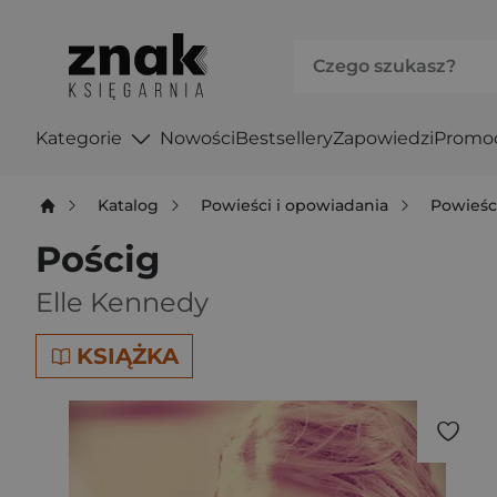
Kategorie
Nowości
Bestsellery
Zapowiedzi
Promo
Katalog
Powieści i opowiadania
Powieśc
Pościg
Elle Kennedy
KSIĄŻKA