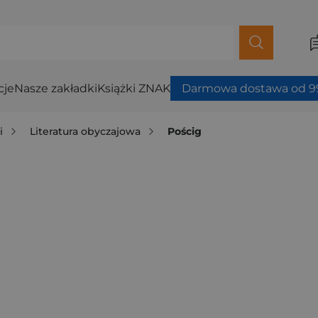
cje
Nasze zakładki
Książki ZNAK
Darmowa dostawa od 99
i
Literatura obyczajowa
Pościg