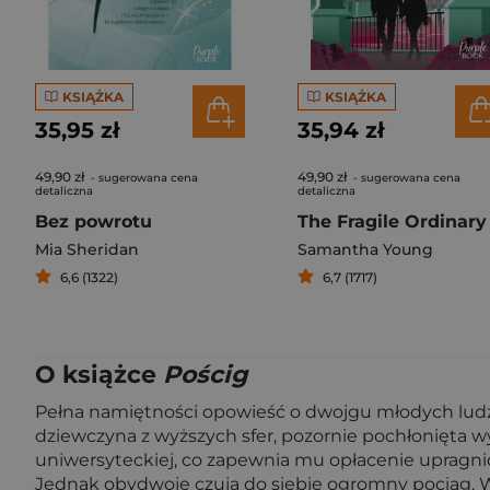
KSIĄŻKA
KSIĄŻKA
35,95 zł
35,94 zł
49,90 zł
49,90 zł
- sugerowana cena
- sugerowana cena
detaliczna
detaliczna
Bez powrotu
The Fragile Ordinary
Mia Sheridan
Samantha Young
6,6 (1322)
6,7 (1717)
O książce
Pościg
Pełna namiętności opowieść o dwojgu młodych ludzi
dziewczyna z wyższych sfer, pozornie pochłonięta wy
uniwersyteckiej, co zapewnia mu opłacenie upragnio
Jednak obydwoje czują do siebie ogromny pociąg. W