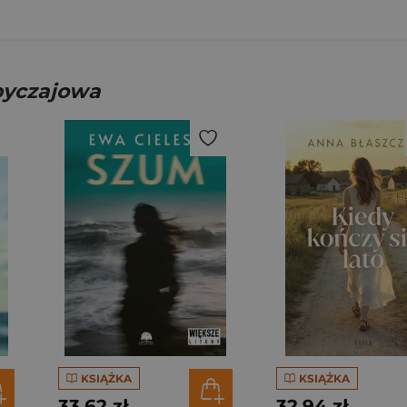
obyczajowa
KSIĄŻKA
KSIĄŻKA
33,62 zł
32,94 zł