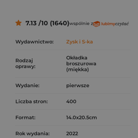
7.13 /10 (1640)
wspólnie z
Wydawnictwo:
Zysk i S-ka
Okładka
Rodzaj
broszurowa
oprawy:
(miękka)
Wydanie:
pierwsze
Liczba stron:
400
Format:
14.0x20.5cm
Rok wydania:
2022