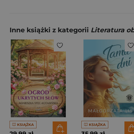
Inne książki z kategorii
Literatura 
KSIĄŻKA
KSIĄŻKA
29,99 zł
35,99 zł