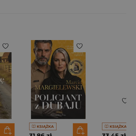
KSIĄŻKA
KSIĄŻKA
31,86 zł
33,45 zł