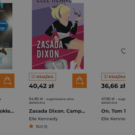
KSIĄŻKA
KSIĄŻKA
40,42 zł
36,66 zł
54,90 zł
47,90 zł
a
- sugerowana cena
- sugerowan
detaliczna
detaliczna
The Deal. Układ (okładka serialowa)
Zasada Dixon. Campus Diaries. Tom 2
On. Tom 1
Elle Kennedy
Elle Kennedy
10,0 (1)