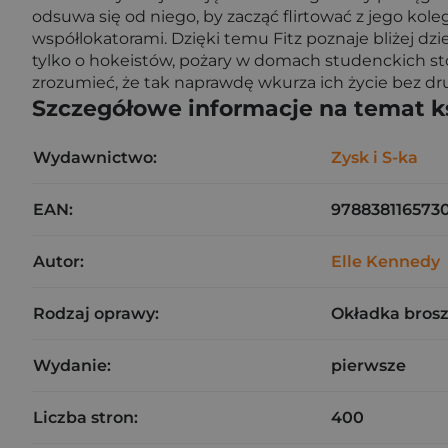
odsuwa się od niego, by zacząć flirtować z jego kol
współlokatorami. Dzięki temu Fitz poznaje bliżej dzi
tylko o hokeistów, pożary w domach studenckich st
zrozumieć, że tak naprawdę wkurza ich życie bez dru
Szczegółowe informacje na temat k
Wydawnictwo:
Zysk i S-ka
EAN:
978838116573
Autor:
Elle Kennedy
Rodzaj oprawy:
Okładka bros
Wydanie:
pierwsze
Liczba stron:
400