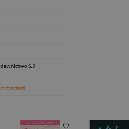
ydawnictwo S.J
ń
 protected]