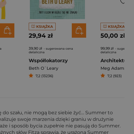
KSIĄŻKA
KSIĄŻKA
29,94 zł
50,00 zł
39,90 zł
99,99 zł
a
- sugerowana cena
- sugerowan
detaliczna
detaliczna
Współlokatorzy
Architektura
Beth O`Leary
Meg Adams
7,2 (13236)
7,2 (923)
 do szału, nie mogą bez siebie żyć… Summer to
ealizuje swoje marzenia dzięki graniu w drużynie
aże i sposób bycia zupełnie nie pasują do Summer.
ażnych słów Fitza sprawia, że urażona Summer