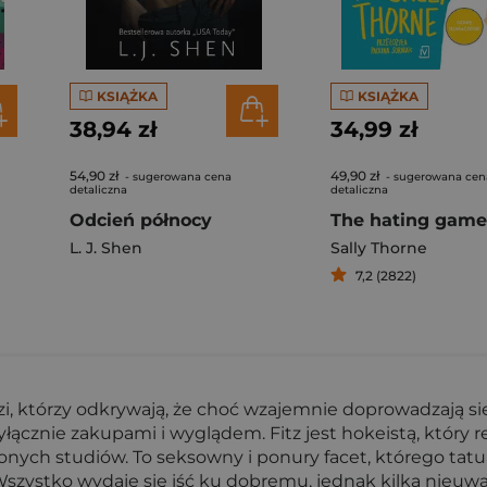
KSIĄŻKA
KSIĄŻKA
38,94 zł
34,99 zł
54,90 zł
49,90 zł
- sugerowana cena
- sugerowana cen
detaliczna
detaliczna
Odcień północy
The hating game
L. J. Shen
Sally Thorne
7,2 (2822)
, którzy odkrywają, że choć wzajemnie doprowadzają się
łącznie zakupami i wyglądem. Fitz jest hokeistą, który r
nych studiów. To seksowny i ponury facet, którego tatu
szystko wydaje się iść ku dobremu, jednak kilka nieuw