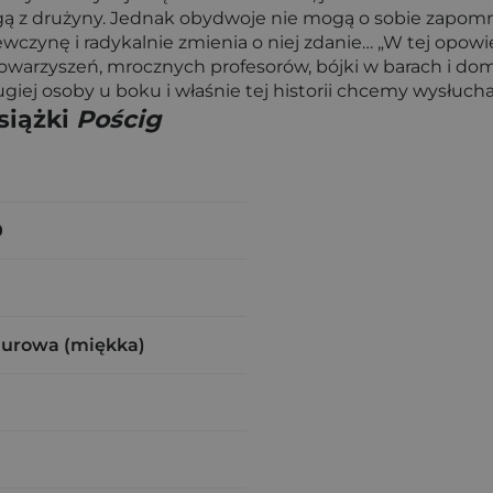
egą z drużyny. Jednak obydwoje nie mogą o sobie zapomni
ewczynę i radykalnie zmienia o niej zdanie… „W tej opowie
owarzyszeń, mrocznych profesorów, bójki w barach i dom
giej osoby u boku i właśnie tej historii chcemy wysłuch
siążki
Pościg
0
zurowa (miękka)