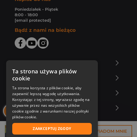
Poniedziałek - Piątek
8:00 - 18:00
[email protected]
Bądź z nami na bieżąco
O Księgarni Znak
Ta strona używa plików
cookie
Zakupy u nas
Ta strona korzysta z plików cookie, aby
Nasza oferta
zapewnić lepszą wygodę użytkowania.
Korzystając z tej strony, wyrażasz zgodę na
używanie przez nas wszystkich plików
Nasi autorzy
cookie zgodnie z warunkami naszej polityki
plików cookie.
ZAAKCEPTUJ ZGODY
33,68 zł
POWIADOM MNIE