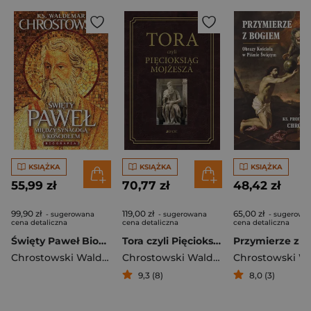
KSIĄŻKA
KSIĄŻKA
KSIĄŻKA
55,99 zł
70,77 zł
48,42 zł
99,90 zł
119,00 zł
65,00 zł
- sugerowana
- sugerowana
- sugerowa
cena detaliczna
cena detaliczna
cena detaliczna
Święty Paweł Biografia
Tora czyli Pięcioksiąg Mojżesza
Chrostowski Waldemar
Chrostowski Waldemar
9,3 (8)
8,0 (3)