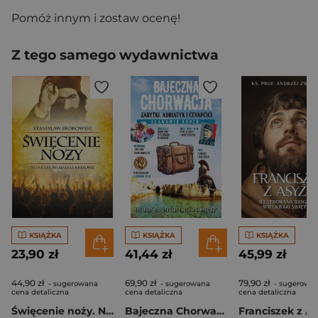
Pomóż innym i zostaw ocenę!
Z tego samego wydawnictwa
KSIĄŻKA
KSIĄŻKA
KSIĄŻKA
23,90 zł
41,44 zł
45,99 zł
44,90 zł
69,90 zł
79,90 zł
- sugerowana
- sugerowana
- sugerowa
cena detaliczna
cena detaliczna
cena detaliczna
Święcenie noży. Nowe opowiadania kresowe
Bajeczna Chorwacja. Zabytki, Adriatyk i cevapcici