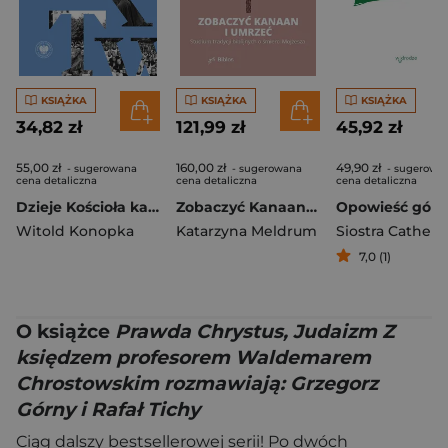
KSIĄŻKA
KSIĄŻKA
KSIĄŻKA
34,82 zł
121,99 zł
45,92 zł
55,00 zł
160,00 zł
49,90 zł
- sugerowana
- sugerowana
- sugerowa
cena detaliczna
cena detaliczna
cena detaliczna
Dzieje Kościoła katolickiego w Toruniu w latach 1945–1992. Wybrane zagadnienia
Zobaczyć Kanaan i umrzeć. Studium tradycji biblijnych o śmierci Mojżesza
Witold Konopka
Katarzyna Meldrum
Siostra Catheri
7,0 (1)
O książce
Prawda Chrystus, Judaizm Z
księdzem profesorem Waldemarem
Chrostowskim rozmawiają: Grzegorz
Górny i Rafał Tichy
Ciąg dalszy bestsellerowej serii! Po dwóch