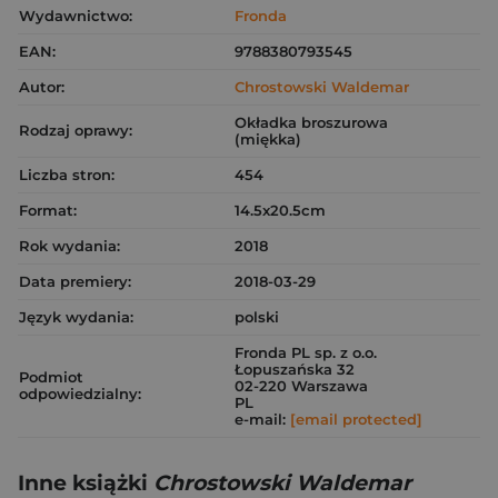
Wydawnictwo:
Fronda
EAN:
9788380793545
Autor:
Chrostowski Waldemar
Okładka broszurowa
Rodzaj oprawy:
(miękka)
Liczba stron:
454
Format:
14.5x20.5cm
Rok wydania:
2018
Data premiery:
2018-03-29
Język wydania:
polski
Fronda PL sp. z o.o.
Łopuszańska 32
Podmiot
02-220 Warszawa
odpowiedzialny:
PL
e-mail:
[email protected]
Inne książki
Chrostowski Waldemar