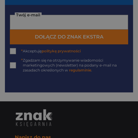
Twój e-mail
DOŁĄCZ DO ZNAK EKSTRA
*
Akceptuję
politykę prywatności
*
Zgadzam się na otrzymywanie wiadomości
marketingowych (newsletter) na podany
e-mail
na
zasadach określonych w
regulaminie
.
Napisz do nas