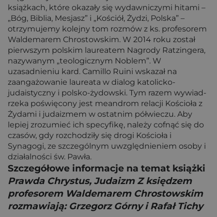
książkach, które okazały się wydawniczymi hitami –
„Bóg, Biblia, Mesjasz” i „Kościół, Żydzi, Polska” –
otrzymujemy kolejny tom rozmów z ks. profesorem
Waldemarem Chrostowskim. W 2014 roku został
pierwszym polskim laureatem Nagrody Ratzingera,
nazywanym „teologicznym Noblem”. W
uzasadnieniu kard. Camillo Ruini wskazał na
zaangażowanie laureata w dialog katolicko-
judaistyczny i polsko-żydowski. Tym razem wywiad-
rzeka poświęcony jest meandrom relacji Kościoła z
Żydami i judaizmem w ostatnim półwieczu. Aby
lepiej zrozumieć ich specyfikę, należy cofnąć się do
czasów, gdy rozchodziły się drogi Kościoła i
Synagogi, ze szczególnym uwzględnieniem osoby i
działalności św. Pawła.
Szczegółowe informacje na temat książki
Prawda Chrystus, Judaizm Z księdzem
profesorem Waldemarem Chrostowskim
rozmawiają: Grzegorz Górny i Rafał Tichy