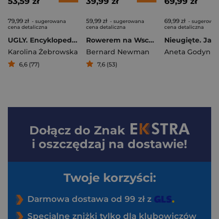
53,59 zł
39,99 zł
69,99 zł
79,99 zł
59,99 zł
69,99 zł
- sugerowana
- sugerowana
- sugerowa
cena detaliczna
cena detaliczna
cena detaliczna
UGLY. Encyklopedia brzydkiej mody
Rowerem na Wschód 1937
Karolina Żebrowska
Bernard Newman
Aneta Godynia
6,6 (77)
7,6 (53)
Dołącz do
Znak
i oszczędzaj na dostawie!
Twoje korzyści:
Darmowa dostawa od 99 zł z
Specjalne zniżki tylko dla klubowiczów