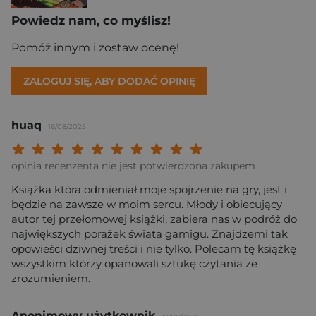
Powiedz nam, co myślisz!
Pomóż innym i zostaw ocenę!
ZALOGUJ SIĘ, ABY DODAĆ OPINIĘ
huaq
16/08/2025
Twoja ocena: Beznadziejna 1/10"
Twoja ocena: Bardzo słaba 2/10"
Twoja ocena: Słaba 3/10"
Twoja ocena: Może być 4/10"
Twoja ocena: Przeciętna 5/10"
Twoja ocena: Dobra 6/10"
Twoja ocena: Bardzo dobra 7/10"
Twoja ocena: Rewelacyjna 8/10
Twoja ocena: Wybitna 9/10
Twoja ocena: Arcydzieło
opinia recenzenta nie jest potwierdzona zakupem
Książka która odmieniał moje spojrzenie na gry, jest i
będzie na zawsze w moim sercu. Młody i obiecujący
autor tej przełomowej książki, zabiera nas w podróż do
największych porażek świata gamigu. Znajdzemi tak
opowieści dziwnej treści i nie tylko. Polecam tę książkę
wszystkim którzy opanowali sztukę czytania ze
zrozumieniem.
Anonimowy użytkownik