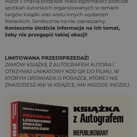
Autor z chęcią podpisze Wasz egzemplarz podczas
spotkań autorskich organizowanych w ramach
targów książki oraz wielu innych wydarzeń
literackich. Serdecznie na nie zapraszamy.
Koniecznie śledźcie informacje na ich temat,
żeby nie przegapić takiej okazji!
LIMITOWANA PRZEDSPRZEDAŻ!
ZAMÓW KSIĄŻKĘ Z AUTOGRAFEM AUTORA I
OTRZYMAJ UNIKATOWY KOD QR DO FILMU, W
KTÓRYM OPOWIADA O PORAŻCE, KTÓREJ NIE
ZNAJDZIESZ ANI W KSIĄŻCE, ANI NIGDZIE INDZIEJ.