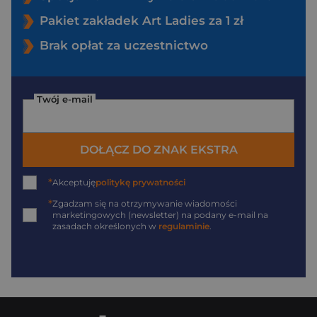
Pakiet zakładek Art Ladies za 1 zł
Brak opłat za uczestnictwo
Twój e-mail
DOŁĄCZ DO ZNAK EKSTRA
*
Akceptuję
politykę prywatności
*
Zgadzam się na otrzymywanie wiadomości
marketingowych (newsletter) na podany
e-mail
na
zasadach określonych w
regulaminie
.