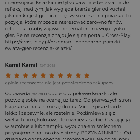
interesujące. Książka nie tylko bawi, ale też skłania do
refleksji nad tym, jak wygląda branża gier od kuchni i
jak cienka jest granica między sukcesem a porażką. To
pozycja, która może zainteresować zarówno fanów
retro, jak i osoby zajawione tematem rozwoju rynku
gier. Pełna recenzja znajduje się na portalu Cross-Play:
https://cross-play.pl/przegrani-legendarne-porazki-
swiata-gier-recenzja-ksiazki/
Kamil Kamil
12/11/2025
Twoja ocena: Beznadziejna 1/10"
Twoja ocena: Bardzo słaba 2/10"
Twoja ocena: Słaba 3/10"
Twoja ocena: Może być 4/10"
Twoja ocena: Przeciętna 5/10"
Twoja ocena: Dobra 6/10"
Twoja ocena: Bardzo dobra 7/10"
Twoja ocena: Rewelacyjna 8/10
Twoja ocena: Wybitna 9/10
Twoja ocena: Arcydzieło
opinia recenzenta nie jest potwierdzona zakupem
Co prawda jestem dopiero w połowie książki, ale
pozwolę sobie na ocenę już teraz. Od pierwszych stron
książka sama klei mi się do rąk. Michał pisze bardzo
lekko i zabawnie, ale rzetelnie. Podśmiewa się z
wielkich firm, kolosów, ale również z siebie. Czytając ją
w autobusie lub trampku wybuchałem śmiechem
przynajmniej raz na dwie strony. PRZYNAJMNIEJ :) Od
dzieciaka gry są obecne w moim życiu, ale do tej pory