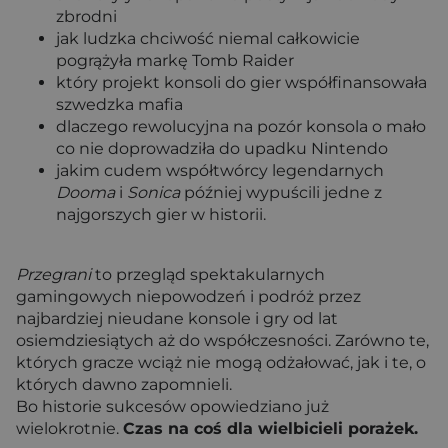
zbrodni
jak ludzka chciwość niemal całkowicie
pogrążyła markę Tomb Raider
który projekt konsoli do gier współfinansowała
szwedzka mafia
dlaczego rewolucyjna na pozór konsola o mało
co nie doprowadziła do upadku Nintendo
jakim cudem współtwórcy legendarnych
Dooma
i
Sonica
później wypuścili jedne z
najgorszych gier w historii.
Przegrani
to przegląd spektakularnych
gamingowych niepowodzeń i podróż przez
najbardziej nieudane konsole i gry od lat
osiemdziesiątych aż do współczesności. Zarówno te,
których gracze wciąż nie mogą odżałować, jak i te, o
których dawno zapomnieli.
Bo historie sukcesów opowiedziano już
wielokrotnie.
Czas na coś dla wielbicieli porażek.