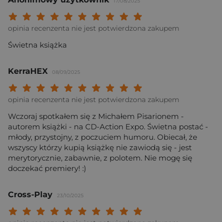
17/08/2025
Twoja ocena: Beznadziejna 1/10"
Twoja ocena: Bardzo słaba 2/10"
Twoja ocena: Słaba 3/10"
Twoja ocena: Może być 4/10"
Twoja ocena: Przeciętna 5/10"
Twoja ocena: Dobra 6/10"
Twoja ocena: Bardzo dobra 7/10"
Twoja ocena: Rewelacyjna 8/10
Twoja ocena: Wybitna 9/10
Twoja ocena: Arcydzieło
opinia recenzenta nie jest potwierdzona zakupem
Świetna książka
KerraHEX
08/09/2025
Twoja ocena: Beznadziejna 1/10"
Twoja ocena: Bardzo słaba 2/10"
Twoja ocena: Słaba 3/10"
Twoja ocena: Może być 4/10"
Twoja ocena: Przeciętna 5/10"
Twoja ocena: Dobra 6/10"
Twoja ocena: Bardzo dobra 7/10"
Twoja ocena: Rewelacyjna 8/10
Twoja ocena: Wybitna 9/10
Twoja ocena: Arcydzieło
opinia recenzenta nie jest potwierdzona zakupem
Wczoraj spotkałem się z Michałem Pisarionem -
autorem książki - na CD-Action Expo. Świetna postać -
młody, przystojny, z poczuciem humoru. Obiecał, że
wszyscy którzy kupią książkę nie zawiodą się - jest
merytorycznie, zabawnie, z polotem. Nie mogę się
doczekać premiery! :)
Cross-Play
23/10/2025
Twoja ocena: Beznadziejna 1/10"
Twoja ocena: Bardzo słaba 2/10"
Twoja ocena: Słaba 3/10"
Twoja ocena: Może być 4/10"
Twoja ocena: Przeciętna 5/10"
Twoja ocena: Dobra 6/10"
Twoja ocena: Bardzo dobra 7/10"
Twoja ocena: Rewelacyjna 8/10
Twoja ocena: Wybitna 9/10
Twoja ocena: Arcydzieło