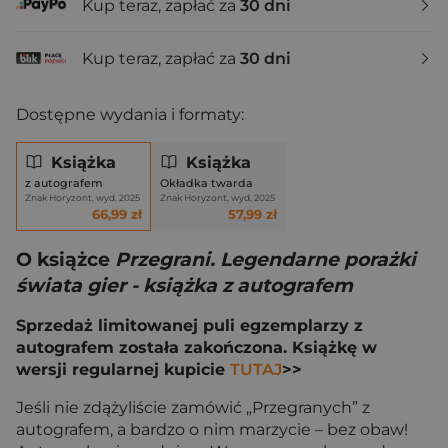
Kup teraz, zapłać za
30 dni
Kup teraz, zapłać za
30 dni
Dostępne wydania i formaty:
Książka
Książka
z autografem
Okładka twarda
Znak Horyzont, wyd. 2025
Znak Horyzont, wyd. 2025
66,99 zł
57,99 zł
O książce
Przegrani. Legendarne porażki
świata gier - książka z autografem
Sprzedaż limitowanej puli egzemplarzy z
autografem została zakończona. Książkę w
wersji regularnej kupicie
TUTAJ
>>
Jeśli nie zdążyliście zamówić „Przegranych” z
autografem, a bardzo o nim marzycie – bez obaw!