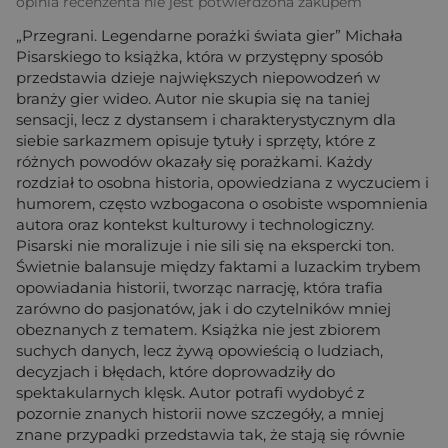
opinia recenzenta nie jest potwierdzona zakupem
„Przegrani. Legendarne porażki świata gier” Michała
Pisarskiego to książka, która w przystępny sposób
przedstawia dzieje największych niepowodzeń w
branży gier wideo. Autor nie skupia się na taniej
sensacji, lecz z dystansem i charakterystycznym dla
siebie sarkazmem opisuje tytuły i sprzęty, które z
różnych powodów okazały się porażkami. Każdy
rozdział to osobna historia, opowiedziana z wyczuciem i
humorem, często wzbogacona o osobiste wspomnienia
autora oraz kontekst kulturowy i technologiczny.
Pisarski nie moralizuje i nie sili się na ekspercki ton.
Świetnie balansuje między faktami a luzackim trybem
opowiadania historii, tworząc narrację, która trafia
zarówno do pasjonatów, jak i do czytelników mniej
obeznanych z tematem. Książka nie jest zbiorem
suchych danych, lecz żywą opowieścią o ludziach,
decyzjach i błędach, które doprowadziły do
spektakularnych klęsk. Autor potrafi wydobyć z
pozornie znanych historii nowe szczegóły, a mniej
znane przypadki przedstawia tak, że stają się równie