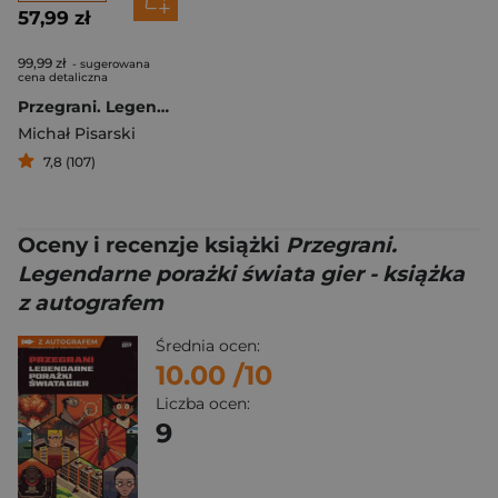
57,99 zł
99,99 zł
- sugerowana
cena detaliczna
Przegrani. Legendarne porażki świata gier
Michał Pisarski
7,8 (107)
Oceny i recenzje książki
Przegrani.
Legendarne porażki świata gier - książka
z autografem
Średnia ocen:
10.00
/10
Liczba ocen:
9