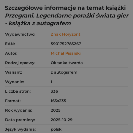
Szczegółowe informacje na temat książki
Przegrani. Legendarne porażki świata gier
- książka z autografem
Wydawnictwo:
Znak Horyzont
EAN:
5901752785267
Autor:
Michał Pisarski
Rodzaj oprawy:
Okładka twarda
Wariant:
z autografem
Wydanie:
I
Liczba stron:
336
Format:
163x235
Rok wydania:
2025
Data premiery:
2025-10-29
Język wydania:
polski