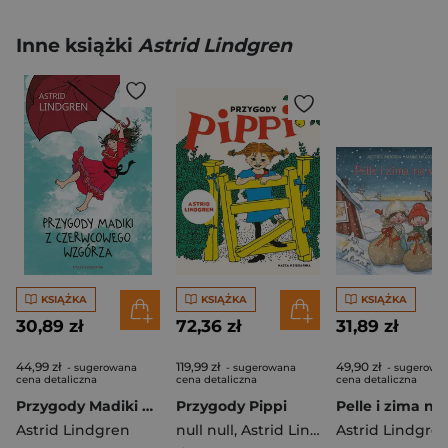
Inne książki
Astrid Lindgren
KSIĄŻKA
KSIĄŻKA
KSIĄŻKA
30,89 zł
72,36 zł
31,89 zł
44,99 zł
119,99 zł
49,90 zł
- sugerowana
- sugerowana
- sugerowa
cena detaliczna
cena detaliczna
cena detaliczna
Przygody Madiki z Czerwcowego Wzgórza
Przygody Pippi
Astrid Lindgren
null null
,
Astrid Lindgren
Astrid Lindgre