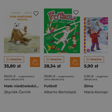
KSIĄŻKA
KSIĄŻKA
KSIĄŻKA
35,80 zł
28,34 zł
5,90 zł
59,00 zł
39,90 zł
5,90 zł
- sugerowana
- sugerowana
- sugerowana
cena detaliczna
cena detaliczna
detaliczna
Małe niedźwiedzie historie
Futbol!
Zima
Zbynêk Černik
Alberto Bertolazzi
Maria Konopni