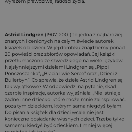
wyrazem prawdziwej radości życia.
Astrid Lindgren
(1907–2001) to jedna z najbardziej
znanych i cenionych na całym świecie autorek
książek dla dzieci. W jej dorobku znajdziemy ponad
20 powieści oraz zbiorów opowiadań. Jej książki
przetłumaczono ze szwedzkiego na wiele języków.
Najsłynniejszymi dziełami Lindgren są „Pippi
Pończoszanka”, „Bracia Lwie Serce” oraz „Dzieci z
Bullerbyn”. Co sprawia, że dzieła Astrid Lindgren są
tak wyjątkowe? W odpowiedzi na pytanie, skąd
czerpie inspiracje, autorka wyjaśniała: „Nie istnieje
żadne inne dziecko, które może mnie zainspirować,
poza tym dzieckiem, którym sama niegdyś byłam.
Do pisania książek dla dzieci wcale nie jest
konieczne posiadanie własnych dzieci. Trzeba tylko
samemu kiedyś być dzieckiem. I mniej więcej
pamiętać, jak to było”.