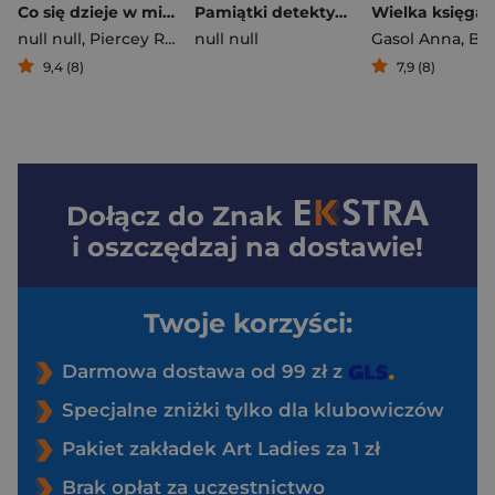
Co się dzieje w misiowym miasteczku
Pamiątki detektywa Pozytywki
null null
,
Piercey Rachel
null null
Gasol Anna
,
Blanch 
9,4 (8)
7,9 (8)
Dołącz do
Znak
i oszczędzaj na dostawie!
Twoje korzyści:
Darmowa dostawa od 99 zł z
Specjalne zniżki tylko dla klubowiczów
Pakiet zakładek Art Ladies za 1 zł
Brak opłat za uczestnictwo