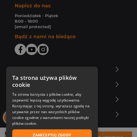
Napisz do nas
Poniedziałek - Piątek
8:00 - 18:00
[email protected]
Bądź z nami na bieżąco
O Księgarni Znak
Ta strona używa plików
cookie
Zakupy u nas
Ta strona korzysta z plików cookie, aby
Nasza oferta
zapewnić lepszą wygodę użytkowania.
Korzystając z tej strony, wyrażasz zgodę na
używanie przez nas wszystkich plików
Nasi autorzy
cookie zgodnie z warunkami naszej polityki
plików cookie.
ZAAKCEPTUJ ZGODY