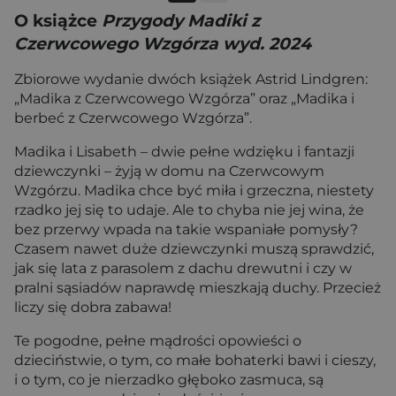
O książce
Przygody Madiki z
Czerwcowego Wzgórza wyd. 2024
Zbiorowe wydanie dwóch książek Astrid Lindgren:
„Madika z Czerwcowego Wzgórza” oraz „Madika i
berbeć z Czerwcowego Wzgórza”.
Madika i Lisabeth – dwie pełne wdzięku i fantazji
dziewczynki – żyją w domu na Czerwcowym
Wzgórzu. Madika chce być miła i grzeczna, niestety
rzadko jej się to udaje. Ale to chyba nie jej wina, że
bez przerwy wpada na takie wspaniałe pomysły?
Czasem nawet duże dziewczynki muszą sprawdzić,
jak się lata z parasolem z dachu drewutni i czy w
pralni sąsiadów naprawdę mieszkają duchy. Przecież
liczy się dobra zabawa!
Te pogodne, pełne mądrości opowieści o
dzieciństwie, o tym, co małe bohaterki bawi i cieszy,
i o tym, co je nierzadko głęboko zasmuca, są