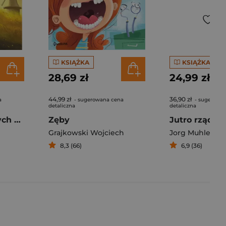
KSIĄŻKA
KSIĄŻKA
28,69 zł
24,99 zł
44,99 zł
36,90 zł
a
- sugerowana cena
- sugerowa
detaliczna
detaliczna
Wielki atlas małych przyjemności
Zęby
Jutro rządzę 
Grajkowski Wojciech
Jorg Muhle
8,3 (66)
6,9 (36)