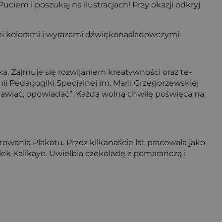
iem i poszukaj na ilustracjach! Przy okazji odkryj
mi kolorami i wyrazami dźwiękonaśladowczymi.
a. Zajmuje się rozwijaniem kreatywności oraz te­
i Pedagogiki Specjalnej im. Marii Grzegorzewskiej
awiać, opo­wiadać”. Każdą wolną chwilę poświęca na
wania Plakatu. Przez kilkanaście lat pracowała jako
lalek Kalikayo. Uwielbia czekoladę z pomarańczą i