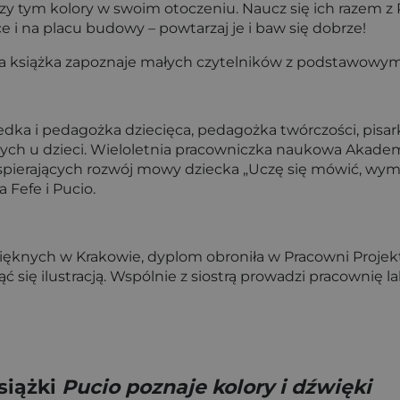
tym kolory w swoim otoczeniu. Naucz się ich razem z Puc
e i na placu budowy – powtarzaj je i baw się dobrze!
wna książka zapoznaje małych czytelników z podstawowy
dka i pedagożka dziecięca, pedagożka twórczości, pisark
ch u dzieci. Wieloletnia pra­cowniczka naukowa Akademi
wspierających rozwój mowy dziecka „Uczę się mówić, wym
 Fefe i Pucio.
ęknych w Krakowie, dy­plom obroniła w Pracowni Projekto
jąć się ilustracją. Wspólnie z siostrą prowadzi pracownię 
siążki
Pucio poznaje kolory i dźwięki