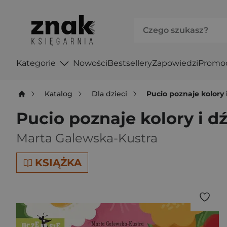
Kategorie
Nowości
Bestsellery
Zapowiedzi
Promo
Katalog
Dla dzieci
Pucio poznaje kolory 
Pucio poznaje kolory i d
Marta Galewska-Kustra
KSIĄŻKA