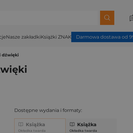
cje
Nasze zakładki
Książki ZNAK
Darmowa dostawa od 99
i dźwięki
źwięki
Dostępne wydania i formaty:
Książka
Książka
Okładka twarda
Okładka twarda