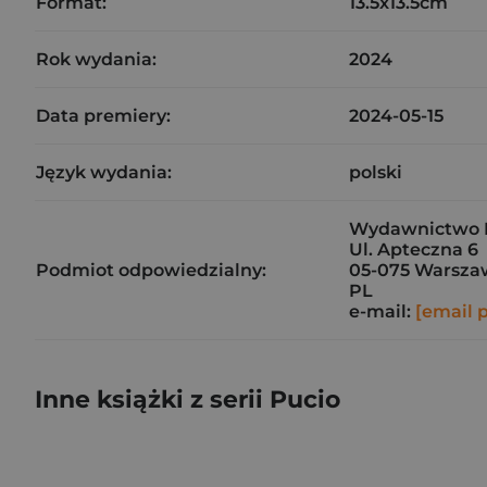
Format:
13.5x13.5cm
Rok wydania:
2024
Data premiery:
2024-05-15
Język wydania:
polski
Wydawnictwo N
Ul. Apteczna 6
Podmiot odpowiedzialny:
05-075 Warsza
PL
e-mail:
[email 
Inne książki z serii Pucio