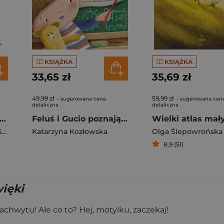
KSIĄŻKA
KSIĄŻKA
33,65 zł
35,69 zł
49,99 zł
59,99 zł
- sugerowana cena
- sugerowana cen
detaliczna
detaliczna
zyki ćwiczące języki, czyli rymowanki logopedyczne dla dzieci
Feluś i Gucio poznają emocje
 Elżbieta
Katarzyna Kozłowska
,
Szwajkowski Witold
Olga Ślepowrońska
8,9 (51)
więki
achwytu! Ale co to? Hej, motylku, zaczekaj!