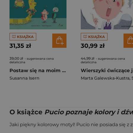
KSIĄŻKA
KSIĄŻKA
31,35 zł
30,99 zł
39,00 zł
44,99 zł
- sugerowana cena
- sugerowana cena
detaliczna
detaliczna
Postaw się na moim miejscu
Wiers
Susanna Isern
Marta Galewska-Kustra
,
Szwajkowska
O książce
Pucio poznaje kolory i dź
Jaki piękny kolorowy motyl! Pucio nie posiada się z z