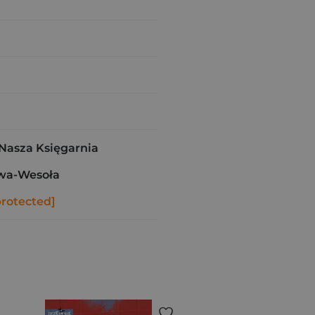
asza Księgarnia
wa-Wesoła
protected]