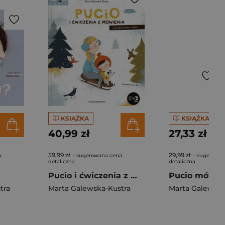
KSIĄŻKA
KSIĄŻKA
40,99 zł
27,33 zł
59,99 zł
29,99 zł
a
- sugerowana cena
- sugerowan
detaliczna
detaliczna
Pucio i ćwiczenia z mówienia, czyli nowe słowa i zdania
tra
Marta Galewska-Kustra
Marta Galewska