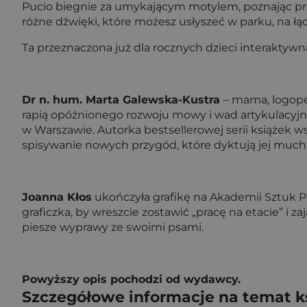
Pucio biegnie za umykającym motylem, poznając przy 
różne dźwięki, które możesz usłyszeć w parku, na łąc
Ta przeznaczona już dla rocznych dzieci interakty
Dr n. hum. Marta Galewska-Kustra
– mama, logope
rapią opóźnionego rozwoju mowy i wad artykulacyjny
w Warszawie. Autorka bestsellerowej serii książek 
spisywanie nowych przygód, które dyk­tują jej mucha
Joanna Kłos
ukończyła grafikę na Akademii Sztuk Pi
graficzka, by wreszcie zostawić „pracę na etacie” i za
piesze wyprawy ze swoimi psami.
Powyższy opis pochodzi od wydawcy.
Szczegółowe informacje na temat k