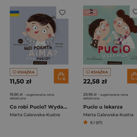
KSIĄŻKA
KSIĄŻKA
11,50 zł
22,58 zł
19,90 zł
29,99 zł
- sugerowana cena
- sugerowana cena
detaliczna
detaliczna
Co robi Pucio? Wydanie polsko-ukraińskie Що робить Діма?
Pucio u lekarza
Marta Galewska-Kustra
Marta Galewska-Kustra
8,1 (67)