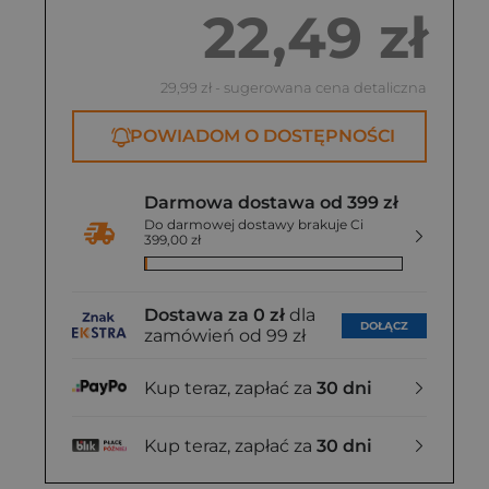
22,49 zł
29,99 zł
- sugerowana cena detaliczna
POWIADOM O DOSTĘPNOŚCI
Darmowa dostawa od 399 zł
Do darmowej dostawy brakuje Ci
399,00 zł
Dostawa za 0 zł
dla
DOŁĄCZ
zamówień od 99 zł
Kup teraz, zapłać za
30 dni
Kup teraz, zapłać za
30 dni