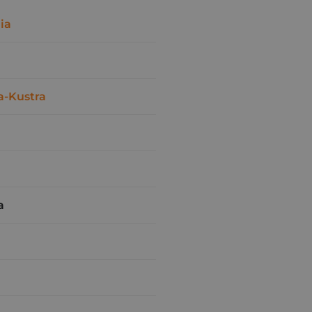
ia
a-Kustra
a