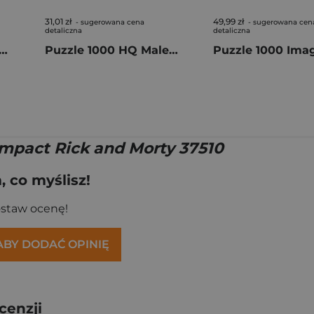
31,01 zł
49,99 zł
- sugerowana cena
- sugerowana cen
detaliczna
detaliczna
 1000 Compact Rick and Morty 37511
Puzzle 1000 HQ Maleficium 37103
mpact Rick and Morty 37510
 co myślisz!
ostaw ocenę!
 ABY DODAĆ OPINIĘ
cenzji