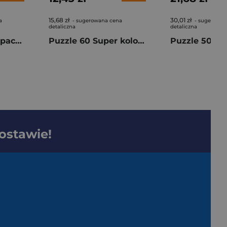
15,68 zł
30,01 zł
a
- sugerowana cena
- sugerowan
detaliczna
detaliczna
Puzzle 1000 Compact Impossible Hello Kitty 37119
Puzzle 60 Super kolor Peppa Pig 26312
dostawie!