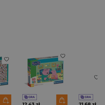
GRA
GRA
12,43 zł
21,68 zł