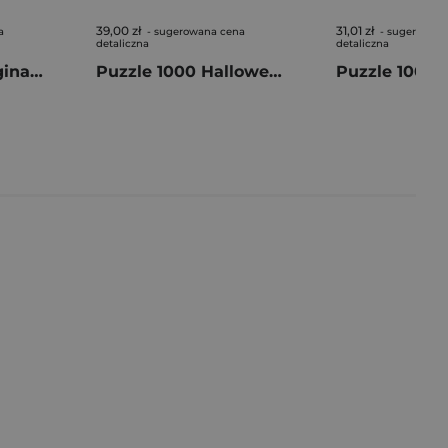
39,00 zł
31,01 zł
a
- sugerowana cena
- sugerowan
detaliczna
detaliczna
Puzzle 1000 Imagination Kat Garstka Kolekcja Oneironauty II
Puzzle 1000 Halloween Trefl Premium Plus Annabelle 12112