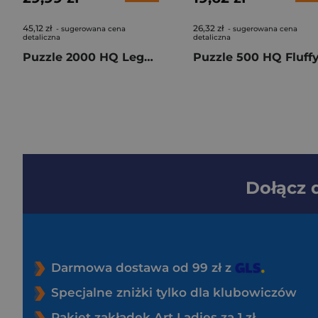
45,12 zł
26,32 zł
- sugerowana cena
- sugerowana cena
detaliczna
detaliczna
Puzzle 2000 HQ Legends of the Hidden Realm 32088
Dołącz
Darmowa dostawa od 99 zł z
Specjalne zniżki tylko dla klubowiczów
Pakiet zakładek Art Ladies za 1 zł