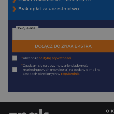
Brak opłat za uczestnictwo
Twój e-mail
DOŁĄCZ DO ZNAK EKSTRA
*
Akceptuję
politykę prywatności
*
Zgadzam się na otrzymywanie wiadomości
marketingowych (newsletter) na podany
e-mail
na
zasadach określonych w
regulaminie
.
O K