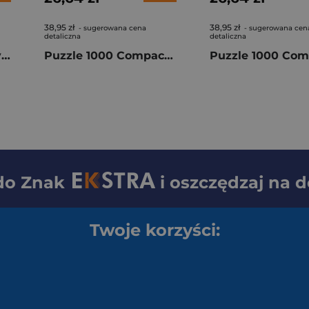
38,95 zł
38,95 zł
- sugerowana cena
- sugerowana cen
detaliczna
detaliczna
Puzzle 500 HQ Fluffy Kitten 35612
Puzzle 1000 Compact Rick and Morty 37512
 do
Znak
i oszczędzaj na 
Twoje korzyści: