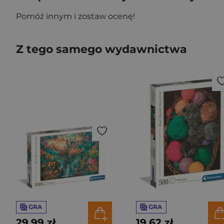
Pomóż innym i zostaw ocenę!
Z tego samego wydawnictwa
GRA
GRA
29,99 zł
19,62 zł