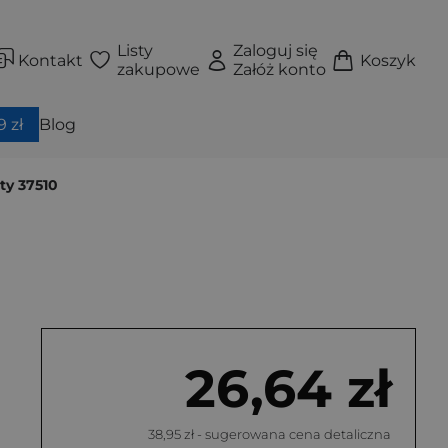
Listy
Zaloguj się
Kontakt
Koszyk
zakupowe
Załóż konto
 zł
Blog
ty 37510
26,64 zł
38,95 zł
- sugerowana cena detaliczna