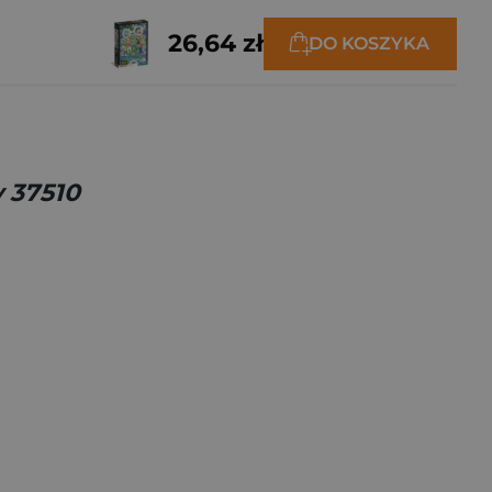
26,64 zł
DO KOSZYKA
 37510