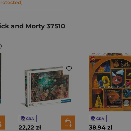
protected]
ck and Morty 37510
GRA
GRA
22,22 zł
38,94 zł