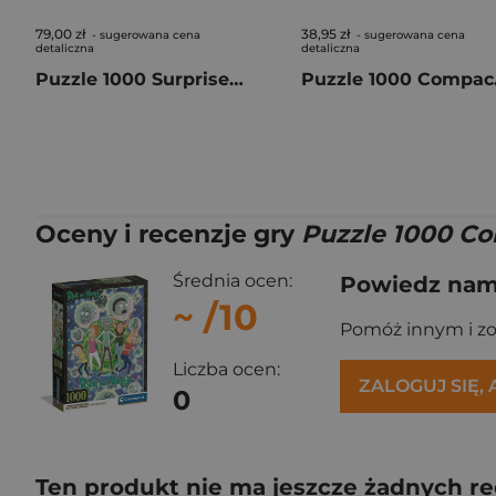
79,00 zł
38,95 zł
- sugerowana cena
- sugerowana cena
detaliczna
detaliczna
Puzzle 1000 Surprise Puzzle Rycerze 113801
Puzzle
Oceny i recenzje gry
Puzzle 1000 Co
Średnia ocen:
Powiedz nam,
~
/10
Pomóż innym i z
Liczba ocen:
ZALOGUJ SIĘ,
0
Ten produkt nie ma jeszcze żadnych re