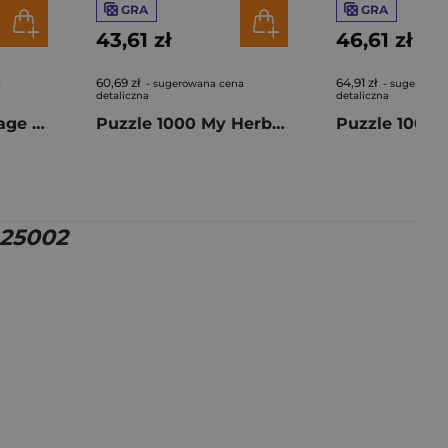
GRA
GRA
43,61 zł
46,61 zł
60,69 zł
64,91 zł
a
- sugerowana cena
- sugerowan
detaliczna
detaliczna
Puzzle 1000 Vintage Posters Soccer Championship 59210
Puzzle 1000 My Herbarium 61057
 25002