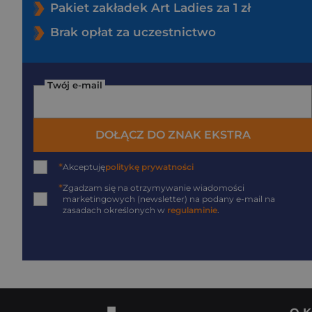
Pakiet zakładek Art Ladies za 1 zł
Brak opłat za uczestnictwo
Twój e-mail
DOŁĄCZ DO ZNAK EKSTRA
*
Akceptuję
politykę prywatności
*
Zgadzam się na otrzymywanie wiadomości
marketingowych (newsletter) na podany
e-mail
na
zasadach określonych w
regulaminie
.