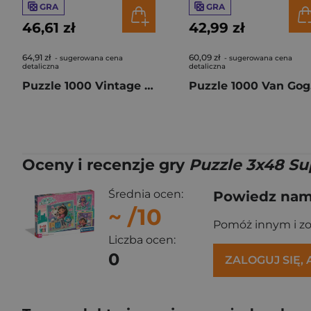
GRA
GRA
46,61 zł
42,99 zł
64,91 zł
60,09 zł
- sugerowana cena
- sugerowana cena
detaliczna
detaliczna
Puzzle 1000 Vintage Posters New York 58660
Puzz
Oceny i recenzje gry
Puzzle 3x48 Su
Średnia ocen:
Powiedz nam,
~
/10
Pomóż innym i z
Liczba ocen:
0
ZALOGUJ SIĘ,