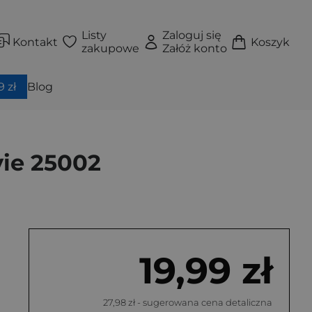
Listy
Zaloguj się
Kontakt
Koszyk
zakupowe
Załóż konto
 zł
Blog
vie 25002
19,99 zł
27,98 zł
- sugerowana cena detaliczna