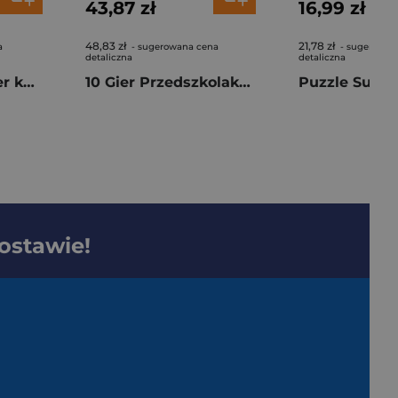
43,87 zł
16,99 zł
48,83 zł
21,78 zł
a
- sugerowana cena
- sugerowan
detaliczna
detaliczna
Puzzle 3x48 Super kolor Iron Man and His Awesome Friends 25004
10 Gier Przedszkolaka 50421
dostawie!