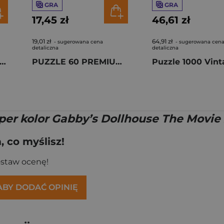
GRA
GRA
17,45 zł
46,61 zł
19,01 zł
64,91 zł
- sugerowana cena
- sugerowana cen
detaliczna
detaliczna
le 1000 Van Gogh Street in Auvers-sur-Oise 58692
PUZZLE 60 PREMIUM PLUS KIDS Uśmiech i miód Kubuś Puchatek 17437
per kolor Gabby’s Dollhouse The Movie
 co myślisz!
ostaw ocenę!
 ABY DODAĆ OPINIĘ