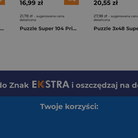
16,99 zł
20,55 zł
21,78 zł
27,98 zł
- sugerowana cena
- sugerowana cen
detaliczna
detaliczna
Puzzle 500 Cubes Sonic classic 35807
Puzzle Super 104 Princess 25019
 do
Znak
i oszczędzaj na 
Twoje korzyści: