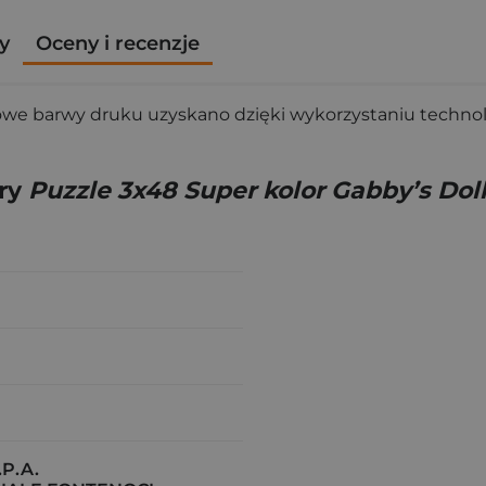
y
Oceny i recenzje
kowe barwy druku uzyskano dzięki wykorzystaniu technolo
gry
Puzzle 3x48 Super kolor Gabby’s Do
P.A.