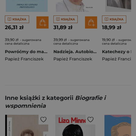
KSIĄŻKA
KSIĄŻKA
KSIĄŻKA
26,31 zł
31,89 zł
18,99 zł
39,90 zł
39,99 zł
19,90 zł
- sugerowana
- sugerowana
- sugerowan
cena detaliczna
cena detaliczna
cena detaliczna
Powróćmy do marzeń
Nadzieja. Autobiografia
Papież Franciszek
Papież Franciszek
Papież Francis
Inne książki z kategorii
Biografie i
wspomnienia