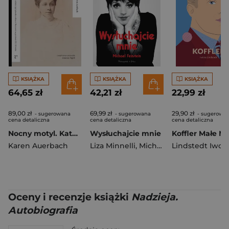
KSIĄŻKA
KSIĄŻKA
KSIĄŻKA
64,65 zł
42,21 zł
22,99 zł
89,00 zł
69,99 zł
29,90 zł
- sugerowana
- sugerowana
- sugerowa
cena detaliczna
cena detaliczna
cena detaliczna
Nocny motyl. Katolicka kobieta i jej żydowska rodzina w Warszawie na przełomie XIX i XX wieku
Wysłuchajcie mnie
Karen Auerbach
Liza Minnelli
,
Michael Feinstein
Lindstedt Iwon
Oceny i recenzje książki
Nadzieja.
Autobiografia