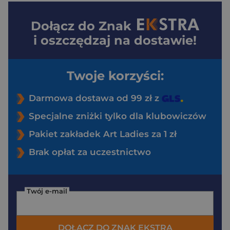
Dołącz do
Znak
i oszczędzaj na dostawie!
Twoje korzyści:
Darmowa dostawa od 99 zł z
Specjalne zniżki tylko dla klubowiczów
Pakiet zakładek Art Ladies za 1 zł
Brak opłat za uczestnictwo
Twój e-mail
DOŁĄCZ DO ZNAK EKSTRA