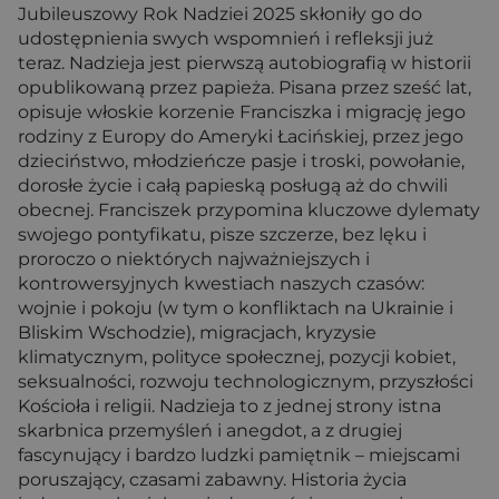
Jubileuszowy Rok Nadziei 2025 skłoniły go do
udostępnienia swych wspomnień i refleksji już
teraz. Nadzieja jest pierwszą autobiografią w historii
opublikowaną przez papieża. Pisana przez sześć lat,
opisuje włoskie korzenie Franciszka i migrację jego
rodziny z Europy do Ameryki Łacińskiej, przez jego
dzieciństwo, młodzieńcze pasje i troski, powołanie,
dorosłe życie i całą papieską posługą aż do chwili
obecnej. Franciszek przypomina kluczowe dylematy
swojego pontyfikatu, pisze szczerze, bez lęku i
proroczo o niektórych najważniejszych i
kontrowersyjnych kwestiach naszych czasów:
wojnie i pokoju (w tym o konfliktach na Ukrainie i
Bliskim Wschodzie), migracjach, kryzysie
klimatycznym, polityce społecznej, pozycji kobiet,
seksualności, rozwoju technologicznym, przyszłości
Kościoła i religii. Nadzieja to z jednej strony istna
skarbnica przemyśleń i anegdot, a z drugiej
fascynujący i bardzo ludzki pamiętnik – miejscami
poruszający, czasami zabawny. Historia życia