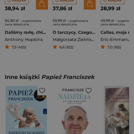
KSIĄŻKA
KSIĄŻKA
KSIĄŻKA
38,94 zł
37,86 zł
28,99 zł
64,90 zł
59,99 zł
49,99 zł
- sugerowana
- sugerowana
- sugerowa
cena detaliczna
cena detaliczna
cena detaliczna
Daliśmy radę, chłopaku Wspomnienia
O tarczycy. Czego ginekolog ci nie powie
Anthony Hopkins
Małgorzata Zielińska
,
Tadeusz Oleszc
7,5 (455)
6,6 (102)
7,0 (165)
Inne książki
Papież Franciszek