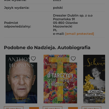
Język wydania:
polski
Dressler Dublin sp. z o.o
Poznańska 91
Podmiot
05-850 Ożarów
odpowiedzialny:
Mazowiecki
PL
e-mail:
[email protected]
Podobne do Nadzieja. Autobiografia