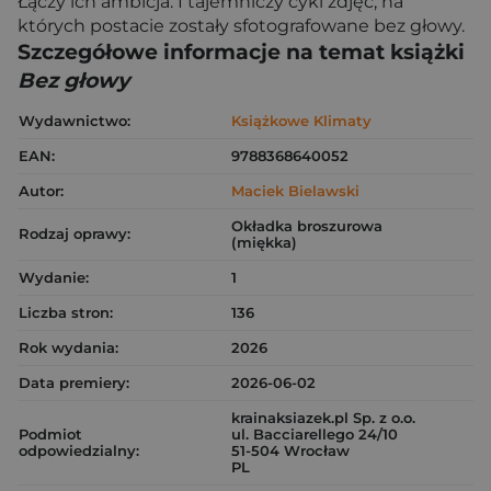
Łączy ich ambicja. I tajemniczy cykl zdjęć, na
których postacie zostały sfotografowane bez głowy.
Szczegółowe informacje na temat książki
Bez głowy
Wydawnictwo:
Książkowe Klimaty
EAN:
9788368640052
Autor:
Maciek Bielawski
Okładka broszurowa
Rodzaj oprawy:
(miękka)
Wydanie:
1
Liczba stron:
136
Rok wydania:
2026
Data premiery:
2026-06-02
krainaksiazek.pl Sp. z o.o.
Podmiot
ul. Bacciarellego 24/10
odpowiedzialny:
51-504 Wrocław
PL