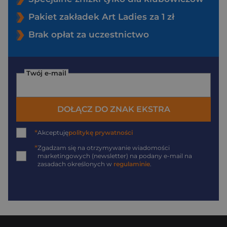
Pakiet zakładek Art Ladies za 1 zł
Brak opłat za uczestnictwo
Twój e-mail
DOŁĄCZ DO ZNAK EKSTRA
*
Akceptuję
politykę prywatności
*
Zgadzam się na otrzymywanie wiadomości
marketingowych (newsletter) na podany
e-mail
na
zasadach określonych w
regulaminie
.