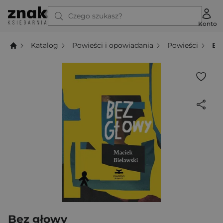
Czego szukasz?
Konto
Katalog
Powieści i opowiadania
Powieści
Be
Bez głowy