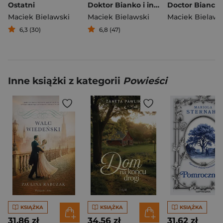
Ostatni
Doktor Bianko i inne opowiadania
Maciek Bielawski
Maciek Bielawski
Maciek Bielaws
6,3 (30)
6,8 (47)
Inne książki z kategorii
Powieści
KSIĄŻKA
KSIĄŻKA
KSIĄŻKA
31,86 zł
34,56 zł
31,62 zł