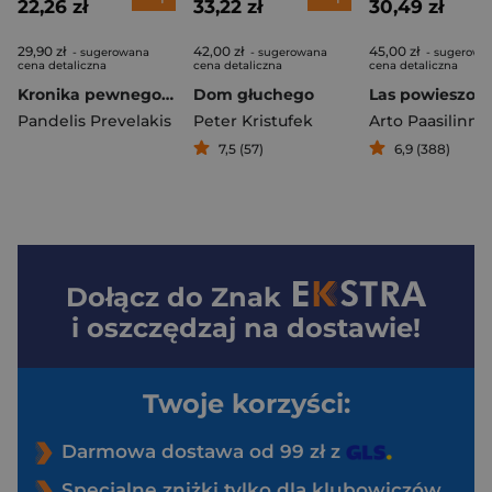
22,26 zł
33,22 zł
30,49 zł
29,90 zł
42,00 zł
45,00 zł
- sugerowana
- sugerowana
- sugerowa
cena detaliczna
cena detaliczna
cena detaliczna
Kronika pewnego miasta
Dom głuchego
Pandelis Prevelakis
Peter Kristufek
Arto Paasilinna
7,5 (57)
6,9 (388)
Dołącz do
Znak
i oszczędzaj na dostawie!
Twoje korzyści:
Darmowa dostawa od 99 zł z
Specjalne zniżki tylko dla klubowiczów