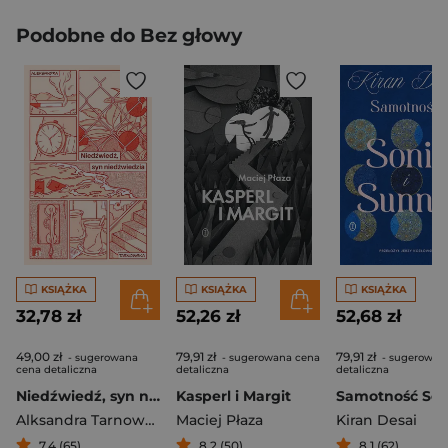
Podobne do Bez głowy
KSIĄŻKA
KSIĄŻKA
KSIĄŻKA
32,78 zł
52,26 zł
52,68 zł
49,00 zł
79,91 zł
79,91 zł
- sugerowana
- sugerowana cena
- sugerowan
cena detaliczna
detaliczna
detaliczna
Niedźwiedź, syn niedźwiedzia
Kasperl i Margit
Alksandra Tarnowska
Maciej Płaza
Kiran Desai
7,4 (65)
8,2 (50)
8,1 (62)