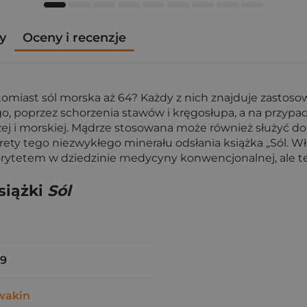
y
Oceny i recenzje
atomiast sól morska aż 64? Każdy z nich znajduje zastoso
 poprzez schorzenia stawów i kręgosłupa, a na przypad
zej i morskiej. Mądrze stosowana może również służyć d
y tego niezwykłego minerału odsłania książka „Sól. Wła
tetem w dziedzinie medycyny konwencjonalnej, ale też 
siążki
Sól
79
wakin