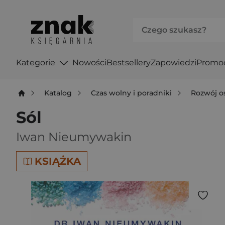
Kategorie
Nowości
Bestsellery
Zapowiedzi
Promo
Katalog
Czas wolny i poradniki
Rozwój o
Sól
Iwan Nieumywakin
KSIĄŻKA