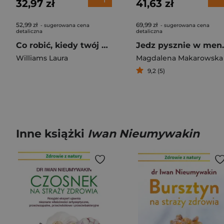
32,97 zł
41,63 zł
52,99 zł
69,99 zł
- sugerowana cena
- sugerowana cena
detaliczna
detaliczna
Co robić, kiedy twój świat się wali. Jak się pozbyć negatywnych wzorców, uzdrowić swoje relacje i znaleźć wolność
Jedz pysznie w menopauzie
Williams Laura
Magdalena Makarowska
9,2 (5)
Inne książki
Iwan Nieumywakin