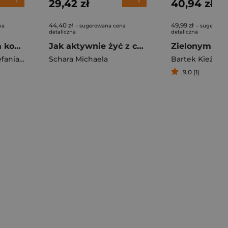
29,42 zł
40,94 zł
44,40 zł
49,99 zł
na
- sugerowana cena
- sugerowa
detaliczna
detaliczna
Atlas ćwiczeń dla kobiet Przewodnik kulturystki. Podejście anatomiczne
Jak aktywnie żyć z chorobą Leśniowskiego-Crohna. Skuteczne sposoby na ból, apetyt oraz wsparcie psychiczne w codziennych wyzwaniach
iak Tadeusz
Schara Michaela
Bartek Kieżun
9,0 (1)