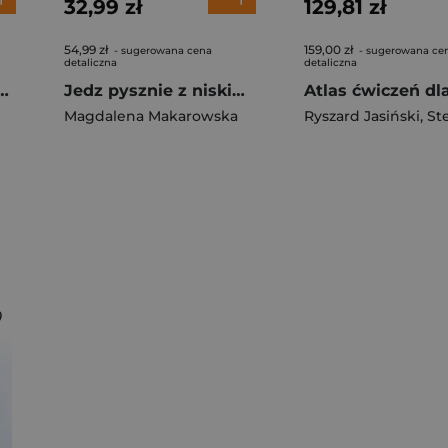
32,99 zł
129,81 zł
54,99 zł
159,00 zł
- sugerowana cena
- sugerowana ce
detaliczna
detaliczna
. 100 przepisów dodających energii i wspierających zdrowie
Jedz pysznie z niskim indeksem glikemicznym wyd. 3
Magdalena Makarowska
Ryszard Jasiński
,
Stefan