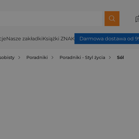
cje
Nasze zakładki
Książki ZNAK
Darmowa dostawa od 99
sobisty
Poradniki
Poradniki - Styl życia
Sól