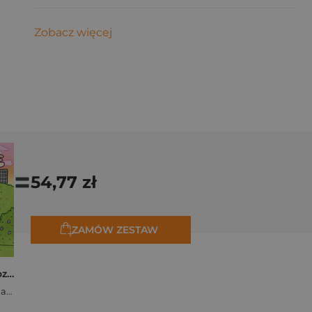
Zobacz więcej
=
54,77 zł
ZAMÓW ZESTAW
Polishcore. Nasza cozy kolorowanka
Zofia Ejsymont-Stępniak „Timka.ink”