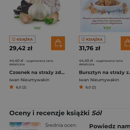
KSIĄŻKA
KSIĄŻKA
29,42 zł
31,76 zł
44,40 zł
44,40 zł
- sugerowana cena
- sugerowana cena
detaliczna
detaliczna
Czosnek na straży zdrowia
Bursztyn
Iwan Nieumywakin
Iwan Nieumywakin
6,0 (2)
6,0 (2)
Oceny i recenzje książki
Sól
Średnia ocen:
Powiedz nam,