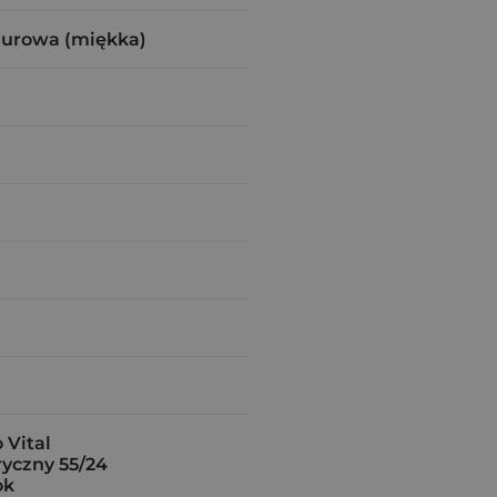
zurowa (miękka)
Vital
yczny 55/24
ok