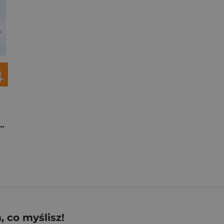
 na straży zdrowia
 co myślisz!