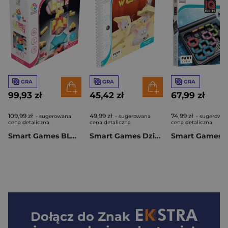
GRA
GRA
GRA
99,93 zł
45,42 zł
67,99 zł
109,99 zł
49,99 zł
74,99 zł
- sugerowana
- sugerowana
- sugerowa
cena detaliczna
cena detaliczna
cena detaliczna
Smart Games BLOK w BLOK (PL) IUVI Games
Smart Games Dziura W Całym (PL) IUVI Games
Dołącz do
Znak