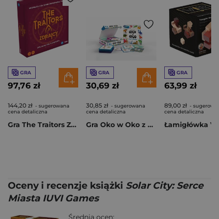
GRA
GRA
GRA
97,76 zł
30,69 zł
63,99 zł
144,20 zł
30,85 zł
89,00 zł
- sugerowana
- sugerowana
- sugerowa
cena detaliczna
cena detaliczna
cena detaliczna
Gra The Traitors Zdrajcy
Gra Oko w Oko z czytaniem
Oceny i recenzje książki
Solar City: Serce
Miasta IUVI Games
Średnia ocen: