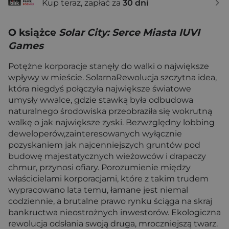
Kup teraz, zapłać za
30 dni
O książce
Solar City: Serce Miasta IUVI
Games
Potężne korporacje stanęły do walki o największe
wpływy w mieście. SolarnaRewolucja szczytna idea,
która niegdyś połączyła największe światowe
umysły wwalce, gdzie stawką była odbudowa
naturalnego środowiska przeobraziła się wokrutną
walkę o jak największe zyski. Bezwzględny lobbing
deweloperów,zainteresowanych wyłącznie
pozyskaniem jak najcenniejszych gruntów pod
budowę majestatycznych wieżowców i drapaczy
chmur, przynosi ofiary. Porozumienie między
właścicielami korporacjami, które z takim trudem
wypracowano lata temu, łamane jest niemal
codziennie, a brutalne prawo rynku ściąga na skraj
bankructwa nieostrożnych inwestorów. Ekologiczna
rewolucja odsłania swoją druga, mroczniejszą twarz.