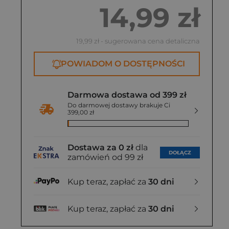
14,99 zł
19,99 zł
- sugerowana cena detaliczna
POWIADOM O DOSTĘPNOŚCI
Darmowa dostawa od 399 zł
Do darmowej dostawy brakuje Ci
399,00 zł
Dostawa za 0 zł
dla
DOŁĄCZ
zamówień od 99 zł
Kup teraz, zapłać za
30 dni
Kup teraz, zapłać za
30 dni