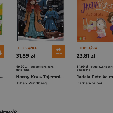
KSIĄŻKA
KSIĄŻKA
31,89 zł
23,81 zł
49,90 zł
34,99 zł
- sugerowana cena
- sugerowana cen
detaliczna
detaliczna
Zwierzęta i ich odgłosy
Nocny Kruk. Tajemnice Sztokholmu
Johan Rundberg
Barbara Supeł
słowik