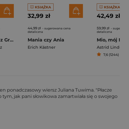
KSIĄŻKA
KSIĄŻKA
32,99 zł
42,49 zł
44,99 zł
59,99 zł
a
- sugerowana cena
- sugerowan
detaliczna
detaliczna
Anaruk, chłopiec z Grenlandii
Mania czy Ania
Mio, mój Mio
z
Erich Kästner
Astrid Lindgre
7,6 (1244)
eden ponadczasowy wiersz Juliana Tuwima. "Płacze
o tym, jak pani słowikowa zamartwiała się o swojego