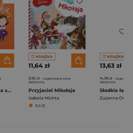
KSIĄŻKA
KSIĄŻKA
11,64 zł
13,63 zł
9,90 zł
14,99 zł
a
- sugerowana cena
- sugerowan
detaliczna
detaliczna
Jadzia Pętelka ma sprzeczkę. Jadzia Pętelka
Przyjaciel Mikołaja
Izabela Michta
Zuzanna Osuc
5,0 (1)