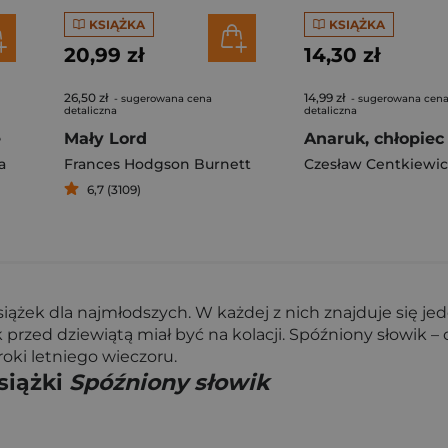
KSIĄŻKA
KSIĄŻKA
20,99 zł
14,30 zł
26,50 zł
14,99 zł
- sugerowana cena
- sugerowana cen
detaliczna
detaliczna
ę
Mały Lord
a
Frances Hodgson Burnett
Czesław Centkiewic
6,7 (3109)
iążek dla najmłodszych. W każdej z nich znajduje się j
przed dziewiątą miał być na kolacji. Spóźniony słowik – 
roki letniego wieczoru.
siążki
Spóźniony słowik