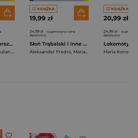
KSIĄŻKA
KSIĄŻKA
19,99 zł
20,99 zł
24,99 zł
24,99 zł
a
- sugerowana cena
- sugerowa
detaliczna
detaliczna
Rzepka i inne wiersze do wspólnego czytania. Bajki i wiersze do wspólnego czytania
Słoń Trąbalski i inne wiersze do wspólnego czytania. Bajki i wiersze do wspólnego czytania
lian Tuwim
Aleksander Fredro
,
Maria Konopnicka
Maria Konopni
,
Julian Tu