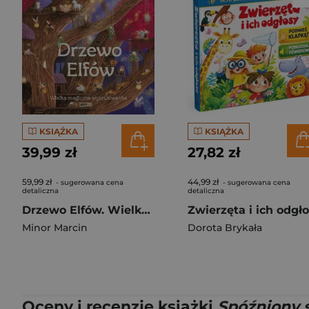
KSIĄŻKA
KSIĄŻKA
39,99 zł
27,82 zł
59,99 zł
44,99 zł
- sugerowana cena
- sugerowana cena
detaliczna
detaliczna
Drzewo Elfów. Wielka magiczna wyszukiwanka
Minor Marcin
Dorota Brykała
Oceny i recenzje książki
Spóźniony 