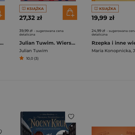
KSIĄŻKA
KSIĄŻKA
27,32 zł
19,99 zł
39,99 zł
24,99 zł
- sugerowana cena
- sugerowana cen
detaliczna
detaliczna
lian Tuwim. Smyki kochają wierszyki
Julian Tuwim. Wiersze dla dzieci
Julian Tuwim
Maria Konopnicka
,
Ju
10,0 (3)