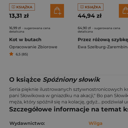
KSIĄŻKA
KSIĄŻKA
13,31 zł
44,94 zł
16,99 zł
64,90 zł
- sugerowana cena
- sugerowana cena
detaliczna
detaliczna
Kot w butach
Przez różową szybk
Opracowanie Zbiorowe
Ewa Szelburg-Zarembin
6,5 (85)
O książce
Spóźniony słowik
Seria pięknie ilustrowanych sztywnostronicowych ks
pani Słowikowa w gniazdku na akacji," Bo pan Słowik 
męża, który spóźnił się na kolację, gdyż… podziwiał u
Szczegółowe informacje na temat k
Wydawnictwo:
Wilga