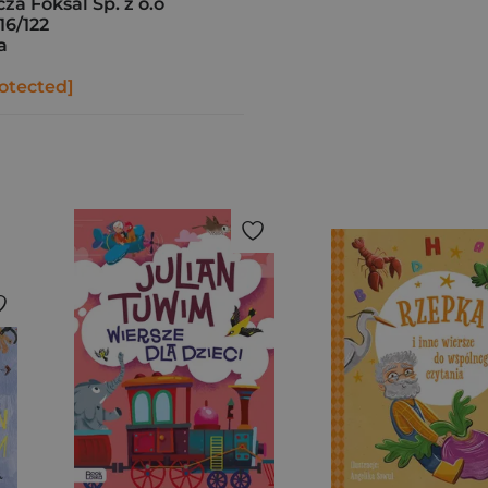
a Foksal Sp. z o.o
16/122
a
otected]