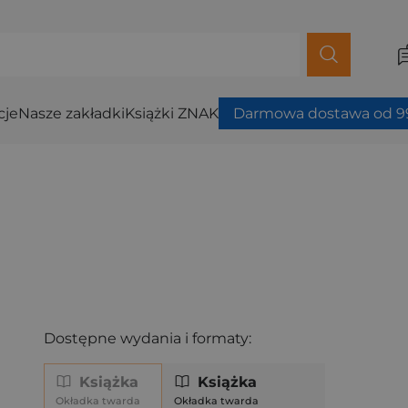
cje
Nasze zakładki
Książki ZNAK
Darmowa dostawa od 99
Dostępne wydania i formaty:
Książka
Książka
Okładka twarda
Okładka twarda