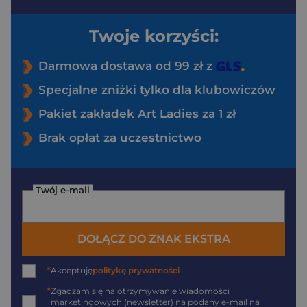
Twoje korzyści:
Darmowa dostawa od 99 zł z
Specjalne zniżki tylko dla klubowiczów
Pakiet zakładek Art Ladies za 1 zł
Brak opłat za uczestnictwo
Twój e-mail
DOŁĄCZ DO ZNAK EKSTRA
*
Akceptuję
politykę prywatności
*
Zgadzam się na otrzymywanie wiadomości
marketingowych (newsletter) na podany
e-mail
na