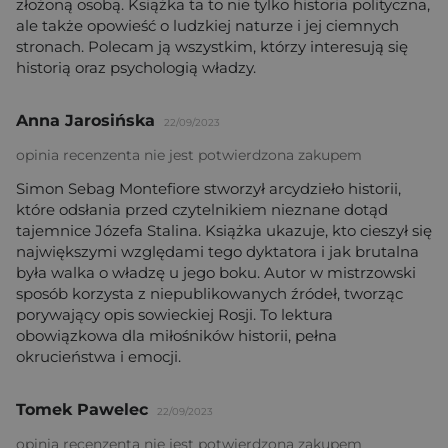
złożoną osobą. Książka ta to nie tylko historia polityczna,
ale także opowieść o ludzkiej naturze i jej ciemnych
stronach. Polecam ją wszystkim, którzy interesują się
historią oraz psychologią władzy.
Anna Jarosińska
22/09/2023
opinia recenzenta nie jest potwierdzona zakupem
Simon Sebag Montefiore stworzył arcydzieło historii,
które odsłania przed czytelnikiem nieznane dotąd
tajemnice Józefa Stalina. Książka ukazuje, kto cieszył się
największymi względami tego dyktatora i jak brutalna
była walka o władzę u jego boku. Autor w mistrzowski
sposób korzysta z niepublikowanych źródeł, tworząc
porywający opis sowieckiej Rosji. To lektura
obowiązkowa dla miłośników historii, pełna
okrucieństwa i emocji.
Tomek Pawelec
22/09/2023
opinia recenzenta nie jest potwierdzona zakupem