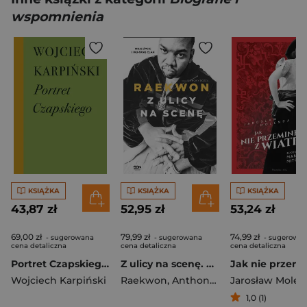
wspomnienia
KSIĄŻKA
KSIĄŻKA
KSIĄŻKA
43,87 zł
52,95 zł
53,24 zł
69,00 zł
79,99 zł
74,99 zł
- sugerowana
- sugerowana
- sugerowa
cena detaliczna
cena detaliczna
cena detaliczna
Portret Czapskiego wyd. 3
Z ulicy na scenę. Moje życie i Wu-Tang Clan
Wojciech Karpiński
Raekwon
,
Anthony Bozza
Jarosław Mole
1,0 (1)