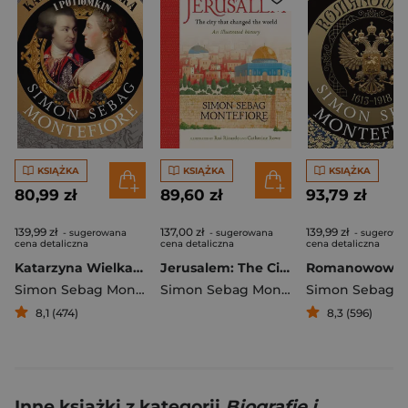
KSIĄŻKA
KSIĄŻKA
KSIĄŻKA
80,99 zł
89,60 zł
93,79 zł
139,99 zł
137,00 zł
139,99 zł
- sugerowana
- sugerowana
- sugerowa
cena detaliczna
cena detaliczna
cena detaliczna
Katarzyna Wielka i Potiomkin
Jerusalem: The City That Changed the World wer. angielska
Simon Sebag Montefiore
Simon Sebag Montefiore
8,1 (474)
8,3 (596)
Inne książki z kategorii
Biografie i