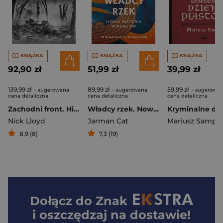
KSIĄŻKA
KSIĄŻKA
KSIĄŻKA
92,90 zł
51,99 zł
39,99 zł
139,99 zł
89,99 zł
59,99 zł
- sugerowana
- sugerowana
- sugerowa
cena detaliczna
cena detaliczna
cena detaliczna
Zachodni front. Historia pierwszej wojny światowej
Władcy rzek. Nowa historia wikingów
Nick Lloyd
Jarman Cat
Mariusz Samp
8,9 (8)
7,3 (19)
Dołącz do
Znak
i oszczędzaj na dostawie!