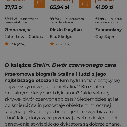
37,73 zł
65,94 zł
41,99 zł
59,99 zł
99,90 zł
69,99 zł
- sugerowana
- sugerowana
- sugerowa
cena detaliczna
cena detaliczna
cena detaliczna
Zimna wojna
Piekło Pacyfiku
John Lewis Gaddis
E.b. Sledge
Guy Sajer
7,4 (284)
8,5 (567)
O książce
Stalin. Dwór czerwonego cara
Przełomowa biografia Stalina i ludzi z jego
najbliższego otoczenia
Kim byli ludzie cieszący się
największymi względami Stalina? Kto stał za
brutalnymi decyzjami dyktatora? Jakie sekrety
skrywał dwór czerwonego cara? Siedemdziesiąt lat
po śmierci Stalin pozostaje obiektem mrocznej
fascynacji. Skala jego zbrodni jest niewyobrażalna. I
choć fakty dotyczące przerażających dziesięcioleci
panowania sowieckiego dyktatora są dobrze znane,