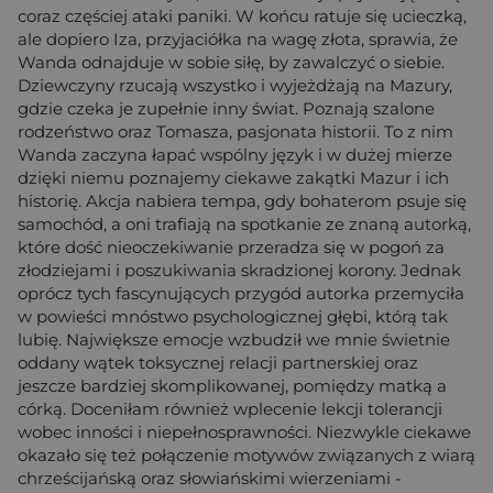
coraz częściej ataki paniki. W końcu ratuje się ucieczką,
ale dopiero Iza, przyjaciółka na wagę złota, sprawia, że
Wanda odnajduje w sobie siłę, by zawalczyć o siebie.
Dziewczyny rzucają wszystko i wyjeżdżają na Mazury,
gdzie czeka je zupełnie inny świat. Poznają szalone
rodzeństwo oraz Tomasza, pasjonata historii. To z nim
Wanda zaczyna łapać wspólny język i w dużej mierze
dzięki niemu poznajemy ciekawe zakątki Mazur i ich
historię. Akcja nabiera tempa, gdy bohaterom psuje się
samochód, a oni trafiają na spotkanie ze znaną autorką,
które dość nieoczekiwanie przeradza się w pogoń za
złodziejami i poszukiwania skradzionej korony. Jednak
oprócz tych fascynujących przygód autorka przemyciła
w powieści mnóstwo psychologicznej głębi, którą tak
lubię. Największe emocje wzbudził we mnie świetnie
oddany wątek toksycznej relacji partnerskiej oraz
jeszcze bardziej skomplikowanej, pomiędzy matką a
córką. Doceniłam również wplecenie lekcji tolerancji
wobec inności i niepełnosprawności. Niezwykle ciekawe
okazało się też połączenie motywów związanych z wiarą
chrześcijańską oraz słowiańskimi wierzeniami -