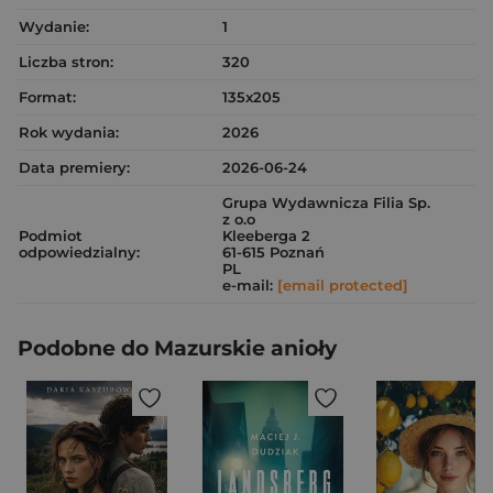
Wydanie:
1
Liczba stron:
320
Format:
135x205
Rok wydania:
2026
Data premiery:
2026-06-24
Grupa Wydawnicza Filia Sp.
z o.o
Podmiot
Kleeberga 2
odpowiedzialny:
61-615 Poznań
PL
e-mail:
[email protected]
Podobne do Mazurskie anioły