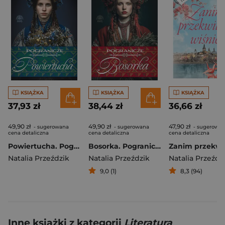
KSIĄŻKA
KSIĄŻKA
KSIĄŻKA
37,93 zł
38,44 zł
36,66 zł
49,90 zł
49,90 zł
47,90 zł
- sugerowana
- sugerowana
- sugerowa
cena detaliczna
cena detaliczna
cena detaliczna
Powiertucha. Pogranicze. Tom 2
Bosorka. Pogranicze. Tom 1
Natalia Przeździk
Natalia Przeździk
Natalia Przeźdz
9,0 (1)
8,3 (94)
Inne książki z kategorii
Literatura