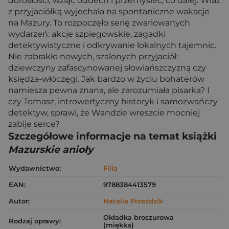
dorosłości, wziąć oddech i przemyśleć, co dalej. Wraz
z przyjaciółką wyjechała na spontaniczne wakacje
na Mazury. To rozpoczęło serię zwariowanych
wydarzeń: akcje szpiegowskie, zagadki
detektywistyczne i odkrywanie lokalnych tajemnic.
Nie zabrakło nowych, szalonych przyjaciół:
dziewczyny zafascynowanej słowiańszczyzną czy
księdza-włóczęgi. Jak bardzo w życiu bohaterów
namiesza pewna znana, ale zarozumiała pisarka? I
czy Tomasz, introwertyczny historyk i samozwańczy
detektyw, sprawi, że Wandzie wreszcie mocniej
zabije serce?
Szczegółowe informacje na temat książki
Mazurskie anioły
Wydawnictwo:
Filia
EAN:
9788384413579
Autor:
Natalia Przeździk
Okładka broszurowa
Rodzaj oprawy:
(miękka)