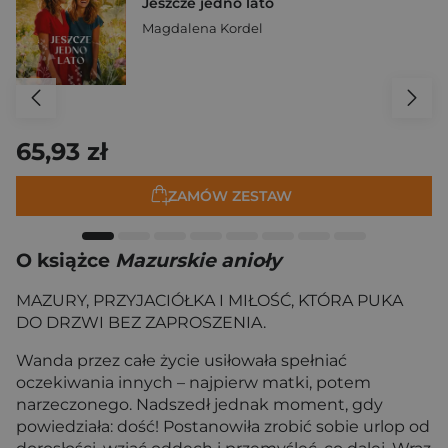
Jeszcze jedno lato
Magdalena Kordel
65,93 zł
ZAMÓW ZESTAW
O książce
Mazurskie anioły
MAZURY, PRZYJACIÓŁKA I MIŁOŚĆ, KTÓRA PUKA
DO DRZWI BEZ ZAPROSZENIA.
Wanda przez całe życie usiłowała spełniać
oczekiwania innych – najpierw matki, potem
narzeczonego. Nadszedł jednak moment, gdy
powiedziała: dość! Postanowiła zrobić sobie urlop od