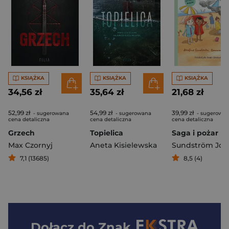
KSIĄŻKA
KSIĄŻKA
KSIĄŻKA
34,56 zł
35,64 zł
21,68 zł
52,99 zł
54,99 zł
39,99 zł
- sugerowana
- sugerowana
- sugerowa
cena detaliczna
cena detaliczna
cena detaliczna
Grzech
Topielica
Saga i pożar
Max Czornyj
Aneta Kisielewska
7,1 (13685)
8,5 (4)
Dołącz do
Znak