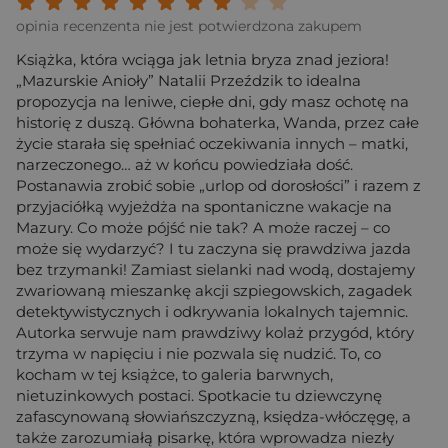
Twoja ocena: Beznadziejna 1/10"
Twoja ocena: Bardzo słaba 2/10"
Twoja ocena: Słaba 3/10"
Twoja ocena: Może być 4/10"
Twoja ocena: Przeciętna 5/10"
Twoja ocena: Dobra 6/10"
Twoja ocena: Bardzo dobra 7/10"
Twoja ocena: Rewelacyjna 8/10
Twoja ocena: Wybitna 9/10
Twoja ocena: Arcydzieło
opinia recenzenta nie jest potwierdzona zakupem
Książka, która wciąga jak letnia bryza znad jeziora!
„Mazurskie Anioły” Natalii Przeździk to idealna
propozycja na leniwe, ciepłe dni, gdy masz ochotę na
historię z duszą. Główna bohaterka, Wanda, przez całe
życie starała się spełniać oczekiwania innych – matki,
narzeczonego… aż w końcu powiedziała dość.
Postanawia zrobić sobie „urlop od dorosłości” i razem z
przyjaciółką wyjeżdża na spontaniczne wakacje na
Mazury. Co może pójść nie tak? A może raczej – co
może się wydarzyć? I tu zaczyna się prawdziwa jazda
bez trzymanki! Zamiast sielanki nad wodą, dostajemy
zwariowaną mieszankę akcji szpiegowskich, zagadek
detektywistycznych i odkrywania lokalnych tajemnic.
Autorka serwuje nam prawdziwy kolaż przygód, który
trzyma w napięciu i nie pozwala się nudzić. To, co
kocham w tej książce, to galeria barwnych,
nietuzinkowych postaci. Spotkacie tu dziewczynę
zafascynowaną słowiańszczyzną, księdza-włóczęgę, a
także zarozumiałą pisarkę, która wprowadza niezły