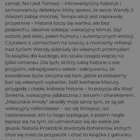
zamęt. No i jest Tomasz – introwertyczny historyk i
samozwańczy detektyw, który sprawi, że serce Wandy (i
Wasze!) zabije mocniej. Tempo akcji jest naprawdę
przyjemne – historia toczy się wartko, ale bez
pośpiechu, idealnie oddając wakacyjny klimat. Styl
autorki jest lekki, pełen humoru i autentycznych emocji.
Czytałam z uśmiechem na twarzy, a momenty refleksji
nad życiem Wandy skłaniały do własnych przemyśleń.
To książka dla każdego, kto szuka czegoś więcej niż
tylko romansu. Dla tych, którzy lubią historie o sile
przyjaźni, odnajdywaniu siebie i odkrywaniu, że
prawdziwe życie zaczyna się tam, gdzie przestajemy
bać się własnych wyborów. Jeśli kochacie Mazury,
przygodę i ciepłe, kobiece historie – to pozycja dla Was!
Świetna, wakacyjna odskocznia z sercem i charakterem.
„Mazurskie Anioły” skradły moje serce tym, że są jak
wakacyjny rollercoaster – raz się śmiejesz, raz
zastanawiasz, kto tu kogo szpieguje, a potem nagle
łapiesz się na tym, że uśmiechasz się do siebie jak
głupia. Natalia Przeździk stworzyła bohaterów, których
chce się mieć za przyjaciół. I choć to książka z gatunku