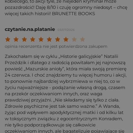
kobiecego, to akcji tyle, że niejeden kryminał może
pozazdrościć! Daję 8/10 i czuję ogromny niedosyt – chcę
więcej takich historii! BRUNETTE BOOKS
czytanie.na.platanie
03/07/2026
Twoja ocena: Beznadziejna 1/10"
Twoja ocena: Bardzo słaba 2/10"
Twoja ocena: Słaba 3/10"
Twoja ocena: Może być 4/10"
Twoja ocena: Przeciętna 5/10"
Twoja ocena: Dobra 6/10"
Twoja ocena: Bardzo dobra 7/10"
Twoja ocena: Rewelacyjna 8/10
Twoja ocena: Wybitna 9/10
Twoja ocena: Arcydzieło
opinia recenzenta nie jest potwierdzona zakupem
Zakochałam się w cyklu „Historie galicyjskie” Natalii
Przeździk i dlatego z radością powitałam jej najnowszą
powieść „Mazurskie anioły”, która miała swoją premierę
24 czerwca. I choć znajdziemy tu więcej humoru i akcji,
to ponownie najbardziej wybrzmiewa w niej to, co w
życiu najważniejsze - podążanie własną drogą, czasem
na przekór oczekiwaniom innych, oraz waga
prawdziwej przyjaźni. „Nie składamy się tylko z ciała.
Zdrowie psychiczne jest tak samo ważne.” A Wanda,
żyjąc pod wpływem apodyktycznej matki i od kilku lat
w toksycznym związku z egocentrycznym Konradem,
nie tylko podporządkowuje się całkowicie
oczekiwaniom innych, ale bagatelizuje pojawiające się