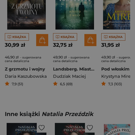
KSIĄŻKA
KSIĄŻKA
KSIĄŻKA
30,99 zł
32,75 zł
31,95 zł
46,90 zł
49,90 zł
49,90 zł
- sugerowana
- sugerowana
- sugerowa
cena detaliczna
cena detaliczna
cena detaliczna
Z grzmotu i wojny
Landsberg. Miasto z mgły
Daria Kaszubowska
Dudziak Maciej
Krystyna Mirek
7,9 (51)
6,5 (69)
7,3 (103)
Inne książki
Natalia Przeździk