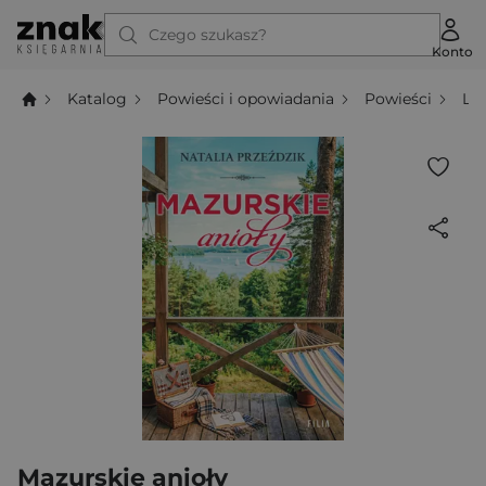
Czego szukasz?
Konto
Katalog
Powieści i opowiadania
Powieści
Li
Mazurskie anioły