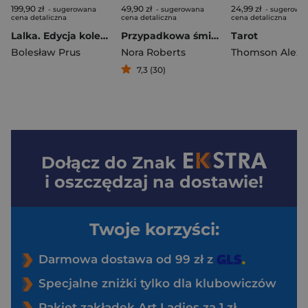
199,90 zł
49,90 zł
24,99 zł
- sugerowana
- sugerowana
- sugerowa
cena detaliczna
cena detaliczna
cena detaliczna
Lalka. Edycja kolekcjonerska. Barwione brzegi
Przypadkowa śmierć
Tarot
Bolesław Prus
Nora Roberts
Thomson Alexis
7,3 (30)
Dołącz do
Znak
i oszczędzaj na dostawie!
Twoje korzyści:
Darmowa dostawa od 99 zł z
Specjalne zniżki tylko dla klubowiczów
Pakiet zakładek Art Ladies za 1 zł