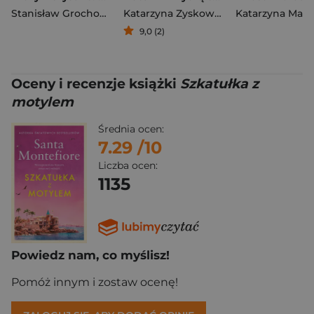
Stanisław Grochowiak
Katarzyna Zyskowska
Katarzyna Malu
9,0 (2)
Oceny i recenzje książki
Szkatułka z
motylem
Średnia ocen:
7.29
/10
Liczba ocen:
1135
Powiedz nam, co myślisz!
Pomóż innym i zostaw ocenę!