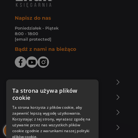
Napisz do nas
Poniedziałek - Piątek
8:00 - 18:00
[email protected]
Bądź z nami na bieżąco
O Księgarni Znak
Ta strona używa plików
cookie
Zakupy u nas
Ta strona korzysta z plików cookie, aby
Nasza oferta
zapewnić lepszą wygodę użytkowania.
Korzystając z tej strony, wyrażasz zgodę na
używanie przez nas wszystkich plików
Nasi autorzy
cookie zgodnie z warunkami naszej polityki
plików cookie.