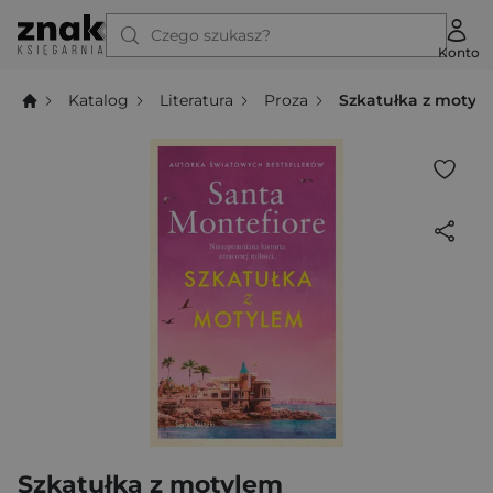
Czego szukasz?
Konto
Katalog
Literatura
Proza
Szkatułka z motyl
Szkatułka z motylem