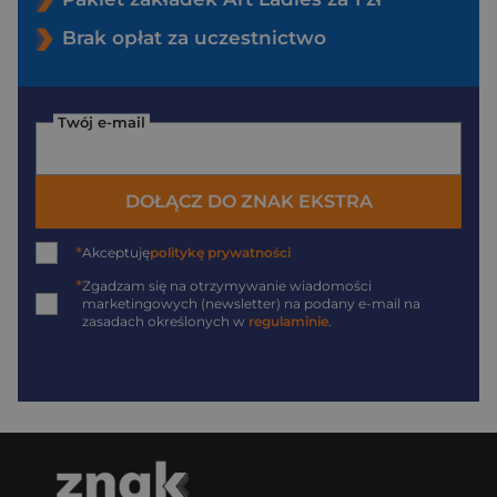
Brak opłat za uczestnictwo
Twój e-mail
DOŁĄCZ DO ZNAK EKSTRA
*
Akceptuję
politykę prywatności
*
Zgadzam się na otrzymywanie wiadomości
marketingowych (newsletter) na podany
e-mail
na
zasadach określonych w
regulaminie
.