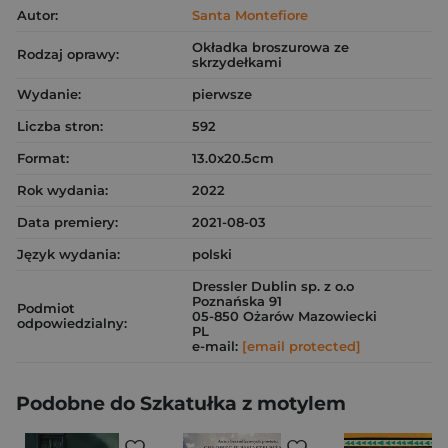
Autor:
Santa Montefiore
Okładka broszurowa ze
Rodzaj oprawy:
skrzydełkami
Wydanie:
pierwsze
Liczba stron:
592
Format:
13.0x20.5cm
Rok wydania:
2022
Data premiery:
2021-08-03
Język wydania:
polski
Dressler Dublin sp. z o.o
Poznańska 91
Podmiot
05-850 Ożarów Mazowiecki
odpowiedzialny:
PL
e-mail:
[email protected]
Podobne do Szkatułka z motylem