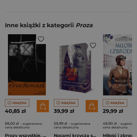
Inne książki z kategorii
Proza
KSIĄŻKA
KSIĄŻKA
KSIĄŻKA
40,85 zł
39,99 zł
29,99 zł
69,00 zł
59,99 zł
49,90 zł
- sugerowana
- sugerowana
- sugerowa
cena detaliczna
cena detaliczna
cena detaliczna
Prozy wszystkie. Opowiadania, utwory rozproszone i niedrukowane
Nocami krzyczą sarny (wyd. 2026, barwione brzegi)