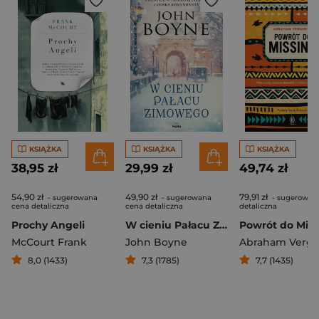
KSIĄŻKA
KSIĄŻKA
KSIĄŻKA
38,95 zł
29,99 zł
49,74 zł
54,90 zł
49,90 zł
79,91 zł
- sugerowana
- sugerowana
- sugerowan
cena detaliczna
cena detaliczna
detaliczna
Prochy Angeli
W cieniu Pałacu Zimowego
Powrót do Miss
McCourt Frank
John Boyne
Abraham Verg
8,0 (1433)
7,3 (1785)
7,7 (1435)