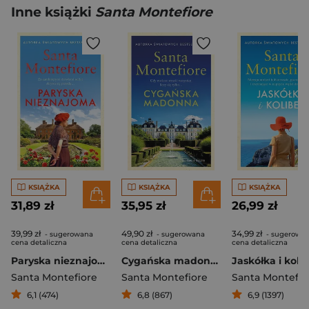
Inne książki
Santa Montefiore
KSIĄŻKA
KSIĄŻKA
KSIĄŻKA
31,89 zł
35,95 zł
26,99 zł
39,99 zł
49,90 zł
34,99 zł
- sugerowana
- sugerowana
- sugerowa
cena detaliczna
cena detaliczna
cena detaliczna
Paryska nieznajoma
Cygańska madonna
Jaskółka i koli
Santa Montefiore
Santa Montefiore
Santa Montefio
6,1 (474)
6,8 (867)
6,9 (1397)