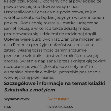
księżniczki, której ukochany chciał powiedzieć, że
prawdziwe piękno tkwi wewnątrz nas.
Uszczęśliwiona Federica nie podejrzewa, że już
wkrótce szkatułka będzie jedynym wspomnieniem
po ojcu. Rodzice się rozstają – matka, udręczona
samotnością, a w końcu także zdradą męża,
przeprowadza się z dziećmi do rodzinnej Anglii.
Upłynie wiele burzliwych lat. Zraniona milczeniem
ojca Federica przeżyje małżeństwo z rozsądku i
zatraci własną tożsamość, zanim zrozumie
przesłanie szkatułki i dostrzeże miłość na swojej
drodze. Świetnie napisana i przesiąknięta głębokimi
uczuciami powieść. „Szkatułka z motylem” to
wspaniała historia o miłości, potrzebie posiadania i
wewnętrznej przemianie.
Szczegółowe informacje na temat książki
Szkatułka z motylem
Wydawnictwo:
Świat Książki
EAN:
9788381397445