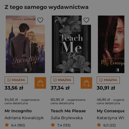
Z tego samego wydawnictwa
KSIĄŻKA
KSIĄŻKA
KSIĄŻKA
33,56 zł
37,34 zł
30,91 zł
54,50 zł
60,90 zł
46,90 zł
- sugerowana
- sugerowana
- sugerowa
cena detaliczna
cena detaliczna
cena detaliczna
Mr Incognito
Teach Me Please
My Consequen
Adriana Kowalczyk
Julia Brylewska
6,4 (182)
7,4 (133)
6,0 (22)