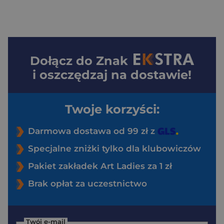
Dołącz do
Znak
i oszczędzaj na dostawie!
Twoje korzyści:
Darmowa dostawa od 99 zł z
Specjalne zniżki tylko dla klubowiczów
Pakiet zakładek Art Ladies za 1 zł
Brak opłat za uczestnictwo
Twój e-mail