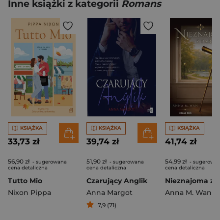
Inne książki z kategorii
Romans
KSIĄŻKA
KSIĄŻKA
KSIĄŻKA
33,73 zł
39,74 zł
41,74 zł
56,90 zł
51,90 zł
54,99 zł
- sugerowana
- sugerowana
- sugerowa
cena detaliczna
cena detaliczna
cena detaliczna
Tutto Mio
Czarujący Anglik
Nixon Pippa
Anna Margot
Anna M. Wan
7,9 (71)