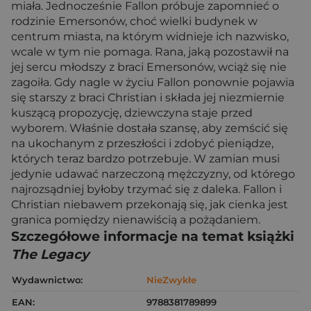
miała. Jednocześnie Fallon próbuje zapomnieć o
rodzinie Emersonów, choć wielki budynek w
centrum miasta, na którym widnieje ich nazwisko,
wcale w tym nie pomaga. Rana, jaką pozostawił na
jej sercu młodszy z braci Emersonów, wciąż się nie
zagoiła. Gdy nagle w życiu Fallon ponownie pojawia
się starszy z braci Christian i składa jej niezmiernie
kuszącą propozycję, dziewczyna staje przed
wyborem. Właśnie dostała szansę, aby zemścić się
na ukochanym z przeszłości i zdobyć pieniądze,
których teraz bardzo potrzebuje. W zamian musi
jedynie udawać narzeczoną mężczyzny, od którego
najrozsądniej byłoby trzymać się z daleka. Fallon i
Christian niebawem przekonają się, jak cienka jest
granica pomiędzy nienawiścią a pożądaniem.
Szczegółowe informacje na temat książki
The Legacy
Wydawnictwo:
NieZwykłe
EAN:
9788381789899