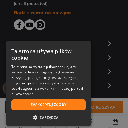
[email protected]
Bądź z nami na bieżąco
O Księgarni Znak
Ta strona używa plików
cookie
Zakupy u nas
Ta strona korzysta z plików cookie, aby
Nasza oferta
zapewnić lepszą wygodę użytkowania.
Korzystając z tej strony, wyrażasz zgodę na
używanie przez nas wszystkich plików
Nasi autorzy
cookie zgodnie z warunkami naszej polityki
plików cookie.
ZAAKCEPTUJ ZGODY
29,85 zł
DO KOSZYKA
ZARZĄDZAJ