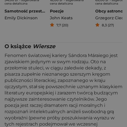
- sugerowana
- sugerowana
- sugerowa
cena detaliczna
cena detaliczna
cena detaliczna
Samotność przestrzeni
Poezje
Obcy astrono
Emily Dickinson
John Keats
7,7 (20)
8,3 (27)
O książce
Wiersze
Fenomen światowej kariery Sándora Máraiego jest
zjawiskiem jedynym w swym rodzaju. Oto na
przełomie stuleci, w ciągu zaledwie dekady, z
pisarza zupełnie nieznanego szerszym kręgom
publiczności literackiej, zapoznanego w kraju
ojczystym, stał się powszechnie uznanym klasykiem
literatury europejskiej i zarazem twórcą budzącym
najżywsze zainteresowanie czytelników. Jego
poezja jest raczej dramatem racji moralnych i
rozpoznań intelektualnych aniżeli swobodną grą
wyobraźni (pewne próby poszukiwania wyrazu w
tych rejestrach podejmował we wczesnej