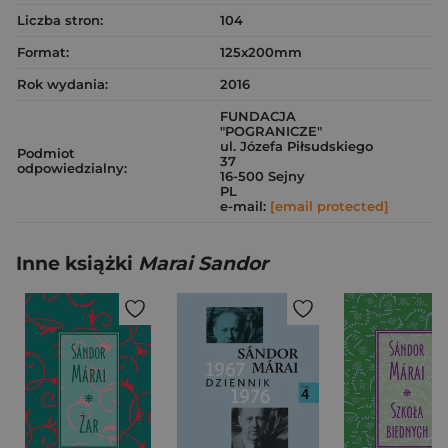
Liczba stron:
104
Format:
125x200mm
Rok wydania:
2016
FUNDACJA
"POGRANICZE"
ul. Józefa Piłsudskiego
Podmiot
37
odpowiedzialny:
16-500 Sejny
PL
e-mail:
[email protected]
Inne książki
Marai Sandor