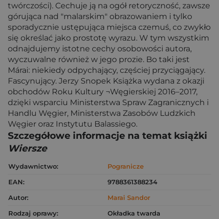
twórczości). Cechuje ją na ogół retoryczność, zawsze
górująca nad "malarskim" obrazowaniem i tylko
sporadycznie ustępująca miejsca czemuś, co zwykło
się określać jako prostotę wyrazu. W tym wszystkim
odnajdujemy istotne cechy osobowości autora,
wyczuwalne również w jego prozie. Bo taki jest
Márai: niekiedy odpychający, częściej przyciągający.
Fascynujący. Jerzy Snopek Książka wydana z okazji
obchodów Roku Kultury ¬Węgierskiej 2016–2017,
dzięki wsparciu Ministerstwa Spraw Zagranicznych i
Handlu Węgier, Ministerstwa Zasobów Ludzkich
Węgier oraz Instytutu Balassiego.
Szczegółowe informacje na temat książki
Wiersze
Wydawnictwo:
Pogranicze
EAN:
9788361388234
Autor:
Marai Sandor
Rodzaj oprawy:
Okładka twarda