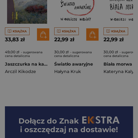
KSIĄŻKA
KSIĄŻKA
KSIĄŻKA
33,83 zł
22,99 zł
22,99 zł
49,00 zł
30,00 zł
30,00 zł
- sugerowana
- sugerowana
- sugerowa
cena detaliczna
cena detaliczna
cena detaliczna
Jaszczurka na kamieniu nagrobnym
Światło awaryjne
Biała morwa
Arczil Kikodze
Hałyna Kruk
Kateryna Kalyt
Dołącz do
Znak
i oszczędzaj na dostawie!