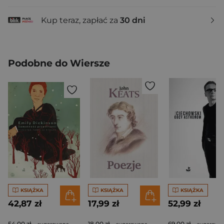
Kup teraz, zapłać za
30 dni
Podobne do Wiersze
KSIĄŻKA
KSIĄŻKA
KSIĄŻKA
42,87 zł
17,99 zł
52,99 zł
54,00 zł
18,00 zł
69,00 zł