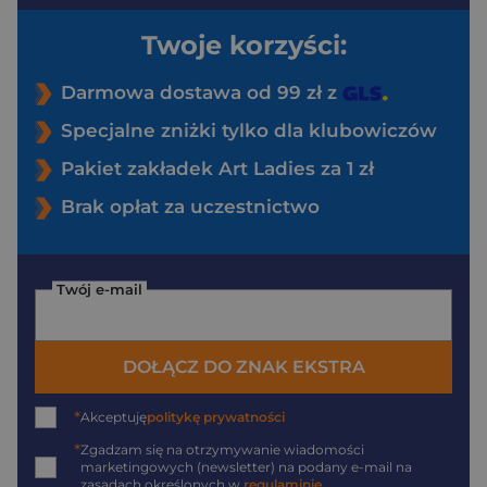
Twoje korzyści:
Darmowa dostawa od 99 zł z
Specjalne zniżki tylko dla klubowiczów
Pakiet zakładek Art Ladies za 1 zł
Brak opłat za uczestnictwo
Twój e-mail
DOŁĄCZ DO ZNAK EKSTRA
*
Akceptuję
politykę prywatności
*
Zgadzam się na otrzymywanie wiadomości
marketingowych (newsletter) na podany
e-mail
na
zasadach określonych w
regulaminie
.