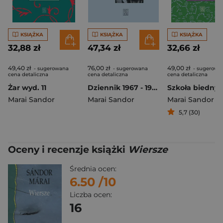
KSIĄŻKA
KSIĄŻKA
KSIĄŻKA
32,88 zł
47,34 zł
32,66 zł
49,40 zł
76,00 zł
49,00 zł
- sugerowana
- sugerowana
- sugerowa
cena detaliczna
cena detaliczna
cena detaliczna
Żar wyd. 11
Dziennik 1967 - 1976 wyd. 2
Szkoła biedny
Marai Sandor
Marai Sandor
Marai Sandor
5,7 (30)
Oceny i recenzje książki
Wiersze
Średnia ocen:
6.50
/10
Liczba ocen:
16