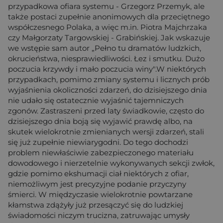
przypadkowa ofiara systemu - Grzegorz Przemyk, ale
także postaci zupełnie anonimowych dla przeciętnego
współczesnego Polaka, a więc m.in. Piotra Majchrzaka
czy Małgorzaty Targowskiej - Grabińskiej. Jak wskazuje
we wstępie sam autor „Pełno tu dramatów ludzkich,
okrucieństwa, niesprawiedliwości. Łez i smutku. Dużo
poczucia krzywdy i mało poczucia winy".W niektórych
przypadkach, pomimo zmiany systemu i licznych prób
wyjaśnienia okoliczności zdarzeń, do dzisiejszego dnia
nie udało się ostatecznie wyjaśnić tajemniczych
zgonów. Zastraszeni przed laty świadkowie, często do
dzisiejszego dnia boją się wyjawić prawdę albo, na
skutek wielokrotnie zmienianych wersji zdarzeń, stali
się już zupełnie niewiarygodni. Do tego dochodzi
problem niewłaściwie zabezpieczonego materiału
dowodowego i nierzetelnie wykonywanych sekcji zwłok,
gdzie pomimo ekshumacji ciał niektórych z ofiar,
niemożliwym jest precyzyjne podanie przyczyny
śmierci. W międzyczasie wielokrotnie powtarzane
kłamstwa zdążyły już przesączyć się do ludzkiej
świadomości niczym trucizna, zatruwając umysły