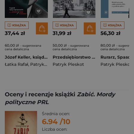
KSIĄŻKA
KSIĄŻKA
KSIĄŻKA
37,44 zł
31,99 zł
56,30 zł
60,00 zł
50,00 zł
80,00 zł
- sugerowana
- sugerowana
- sugerowa
cena detaliczna
cena detaliczna
cena detaliczna
Józef Keller, ksiądz, profesor, donosiciel, apostata, marksistowski religioznawca. Przypadek tajnego współpracownika ps. „Ostrożny” / „Adam Piotrowski”
Przedsiębiorstwo MBP. Wybrane aspekty pozaoperacyjnej działalności Ministerstwa Bezpieczeństwa Publicznego w przestrzeni
Łatka Rafał
,
Patryk Pleskot
Patryk Pleskot
Patryk Pleskot
Oceny i recenzje książki
Zabić. Mordy
polityczne PRL
Średnia ocen:
6.94
/10
Liczba ocen: