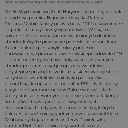
opinia recenzenta nie jest potwierdzona zakupem
Dzięki Wydawnictwu Znak Horyzont w moje ręce trafiła
prawdziwa perełka. Najnowsza książka Patryka
Pleskota "Zabić. Mordy polityczne w PRL" to kryminalne
zagadki, które wydarzyły się naprawdę. W książce
opisane zostało trzynaście niewyjaśnionych do końca
zbrodni, których sprawcy nie ponieśli zasłużonej kary.
Autor - politolog i historyk, młody profesor
nadzwyczajny i pracownik warszawskiego oddziału IPN
- zebrał materiały źródłowe dotyczące opisywanych
zbrodni, przeanalizował je i opisał w wyjątkowo
przystępny sposób, tak, że książka skierowana jest do
wszystkich czytelników, a nie tylko pasjonatów
historii.Książka opisuje historię ofiar PRL - tych, którzy
faktycznie z komunizmem w Polsce walczyli, i tych,
którzy stali się niewinnymi ofiarami systemu. Kilkorga
licealistów, którzy zginęli w niewyjaśnionych
okolicznościach, aktywnych opozycjonistów, których
należało uciszyć i niewygodnych przedstawicieli kleru.
Osób znanych, jak choćby ks. Jerzy Popiełuszko,
premier Piotr Jaroszewicz czy symboliczna już