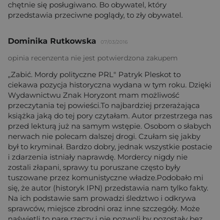
chętnie się posługiwano. Bo obywatel, który
przedstawia przeciwne poglądy, to zły obywatel.
Dominika Rutkowska
07/03/2016
opinia recenzenta nie jest potwierdzona zakupem
„Zabić. Mordy polityczne PRL" Patryk Pleskot to
ciekawa pozycja historyczna wydana w tym roku. Dzięki
Wydawnictwu Znak Horyzont mam możliwość
przeczytania tej powieści.To najbardziej przerażająca
książka jaką do tej pory czytałam. Autor przestrzega nas
przed lekturą już na samym wstępie. Osobom o słabych
nerwach nie polecam dalszej drogi. Czułam się jakby
był to kryminał. Bardzo dobry, jednak wszystkie postacie
i zdarzenia istniały naprawdę. Mordercy nigdy nie
zostali złapani, sprawy tu poruszane często były
tuszowane przez komunistyczne władze.Podobało mi
się, że autor (historyk IPN) przedstawia nam tylko fakty.
Na ich podstawie sam prowadzi śledztwo i odkrywa
sprawców, miejsce zbrodni oraz inne szczegóły. Może
naświetli to pare rzeczy i nie pozwoli by pozostały bez