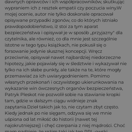
dawnych oprawców i ich współpracowników, skutkując
wypraniem ich z resztek empatii czy poczucia winy.W
mojej ocenie, autor nie tylko doskonale opracował
opisywane przypadki zgonów, co do których istniało
prawdopodobieństwo, iż stoi za tym aparat
bezpieczeństwa i opisywał je w sposób „przyjazny" dla
czytelnika, ale również, co dla mnie jest szczególnie
istotne w tego typu książkach, nie pokusił się o
forsowanie jedynie słusznej koncepcji. Wręcz
przeciwnie, opisywał nawet najbardziej niedorzeczne
hipotezy, jakie pojawiały się w śledztwie i wykazywał nie
tylko na ich słabe punkty, ale także na te, które mogły
przemawiać za ich uwiarygodnieniem. Pomimo
własnych przekonań i oczywistego ukierunkowania na
wykazanie win ówczesnych organów bezpieczeństwa,
Patryk Pleskot nie pozwolił sobie na stawianie kropki
tam, gdzie w dalszym ciągu widnieje znak
zapytania.Dzieł takich jak to, nie czytam zbyt często.
Kiedy jednak po nie sięgam, odzywa się we mnie
uśpiona od lat miłość do historii (nawet tej
najokrutniejszej) i chęć czerpania z niej mądrości. Choć
mam nadzieję, że reżim taki jak ten PRL-owski