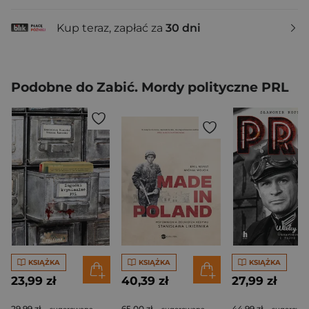
Kup teraz, zapłać za
30 dni
Podobne do Zabić. Mordy polityczne PRL
KSIĄŻKA
KSIĄŻKA
KSIĄŻKA
23,99 zł
40,39 zł
27,99 zł
29,99 zł
65,00 zł
44,99 zł