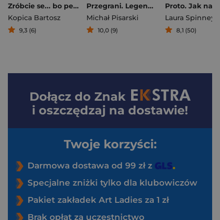
Zróbcie se... bo petarda
Przegrani. Legendarne porażki świata gier - książka z autografem
Kopica Bartosz
Michał Pisarski
Laura Spinney
9,3 (6)
10,0 (9)
8,1 (50)
Dołącz do
Znak
i oszczędzaj na dostawie!
Twoje korzyści:
Darmowa dostawa od 99 zł z
Specjalne zniżki tylko dla klubowiczów
Pakiet zakładek Art Ladies za 1 zł
Brak opłat za uczestnictwo