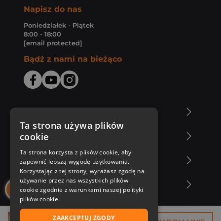
Napisz do nas
Poniedziałek - Piątek
8:00 - 18:00
[email protected]
Bądź z nami na bieżąco
O Księgarni Znak
Ta strona używa plików
cookie
Zakupy u nas
Ta strona korzysta z plików cookie, aby
Nasza oferta
zapewnić lepszą wygodę użytkowania.
Korzystając z tej strony, wyrażasz zgodę na
używanie przez nas wszystkich plików
Nasi autorzy
cookie zgodnie z warunkami naszej polityki
plików cookie.
ZAAKCEPTUJ ZGODY