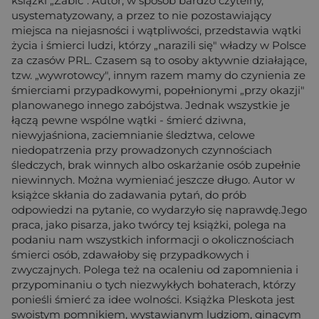
książki „Zabić". Autor, w sposób bardzo czytelny,
usystematyzowany, a przez to nie pozostawiający
miejsca na niejasności i wątpliwości, przedstawia wątki
życia i śmierci ludzi, którzy „narazili się" władzy w Polsce
za czasów PRL. Czasem są to osoby aktywnie działające,
tzw. „wywrotowcy", innym razem mamy do czynienia ze
śmierciami przypadkowymi, popełnionymi „przy okazji"
planowanego innego zabójstwa. Jednak wszystkie je
łączą pewne wspólne wątki - śmierć dziwna,
niewyjaśniona, zaciemnianie śledztwa, celowe
niedopatrzenia przy prowadzonych czynnościach
śledczych, brak winnych albo oskarżanie osób zupełnie
niewinnych. Można wymieniać jeszcze długo. Autor w
książce skłania do zadawania pytań, do prób
odpowiedzi na pytanie, co wydarzyło się naprawdę.Jego
praca, jako pisarza, jako twórcy tej książki, polega na
podaniu nam wszystkich informacji o okolicznościach
śmierci osób, zdawałoby się przypadkowych i
zwyczajnych. Polega też na ocaleniu od zapomnienia i
przypominaniu o tych niezwykłych bohaterach, którzy
ponieśli śmierć za idee wolności. Książka Pleskota jest
swoistym pomnikiem, wystawianym ludziom, ginącym