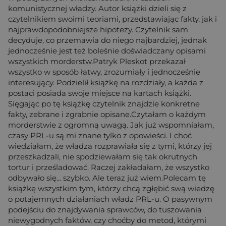
komunistycznej władzy. Autor książki dzieli się z
czytelnikiem swoimi teoriami, przedstawiając fakty, jak i
najprawdopodobniejsze hipotezy. Czytelnik sam
decyduje, co przemawia do niego najbardziej, jednak
jednocześnie jest też boleśnie doświadczany opisami
wszystkich morderstw.Patryk Pleskot przekazał
wszystko w sposób łatwy, zrozumiały i jednocześnie
interesujący. Podzielił książkę na rozdziały, a każda z
postaci posiada swoje miejsce na kartach książki.
Sięgając po tę książkę czytelnik znajdzie konkretne
fakty, zebrane i zgrabnie opisane.Czytałam o każdym
morderstwie z ogromną uwagą. Jak już wspomniałam,
czasy PRL-u są mi znane tylko z opowieści. I choć
wiedziałam, że władza rozprawiała się z tymi, którzy jej
przeszkadzali, nie spodziewałam się tak okrutnych
tortur i prześladować. Raczej zakładałam, że wszystko
odbywało się... szybko. Ale teraz już wiem.Polecam tę
książkę wszystkim tym, którzy chcą zgłębić swą wiedzę
o potajemnych działaniach władz PRL-u. O pasywnym
podejściu do znajdywania sprawców, do tuszowania
niewygodnych faktów, czy choćby do metod, którymi