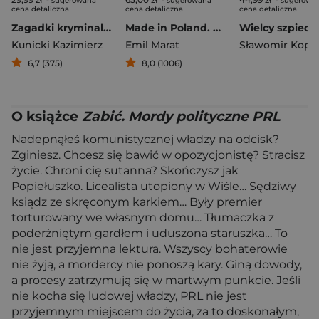
- sugerowana
- sugerowana
- sugerowa
cena detaliczna
cena detaliczna
cena detaliczna
Zagadki kryminalne PRL
Made in Poland. Wspomnienia żołnierza Kedywu Stanisława Likiernika
Kunicki Kazimierz
Emil Marat
Sławomir Kope
6,7 (375)
8,0 (1006)
O książce
Zabić. Mordy polityczne PRL
Nadepnąłeś komunistycznej władzy na odcisk?
Zginiesz. Chcesz się bawić w opozycjonistę? Stracisz
życie. Chroni cię sutanna? Skończysz jak
Popiełuszko. Licealista utopiony w Wiśle… Sędziwy
ksiądz ze skręconym karkiem… Były premier
torturowany we własnym domu… Tłumaczka z
poderżniętym gardłem i uduszona staruszka… To
nie jest przyjemna lektura. Wszyscy bohaterowie
nie żyją, a mordercy nie ponoszą kary. Giną dowody,
a procesy zatrzymują się w martwym punkcie. Jeśli
nie kocha się ludowej władzy, PRL nie jest
przyjemnym miejscem do życia, za to doskonałym,