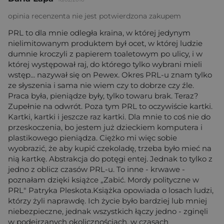
opinia recenzenta nie jest potwierdzona zakupem
PRL to dla mnie odległa kraina, w której jedynym
nielimitowanym produktem był ocet, w której ludzie
dumnie kroczyli z papierem toaletowym po ulicy, i w
której występował raj, do którego tylko wybrani mieli
wstęp... nazywał się on Pewex. Okres PRL-u znam tylko
ze słyszenia i sama nie wiem czy to dobrze czy źle.
Praca była, pieniądze były, tylko towaru brak. Teraz?
Zupełnie na odwrót. Poza tym PRL to oczywiście kartki.
Kartki, kartki i jeszcze raz kartki. Dla mnie to coś nie do
przeskoczenia, bo jestem już dzieckiem komputera i
plastikowego pieniądza. Ciężko mi więc sobie
wyobrazić, że aby kupić czekoladę, trzeba było mieć na
nią kartkę. Abstrakcja do potęgi entej. Jednak to tylko z
jedno z oblicz czasów PRL-u. To inne - krwawe -
poznałam dzięki książce „Zabić. Mordy polityczne w
PRL" Patryka Pleskota.Książka opowiada o losach ludzi,
którzy żyli naprawdę. Ich życie było bardziej lub mniej
niebezpieczne, jednak wszystkich łączy jedno - zginęli
w podejrzanych okolicznościach, w czasach