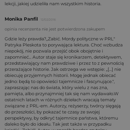
lekcji, jakiej udzieliła nam wszystkim historia.
Monika Panfil
12/02/2016
opinia recenzenta nie jest potwierdzona zakupem
Gdzie leży prawda?„Zabić. Mordy polityczne w PRL"
Patryka Pleskota to porywająca lektura. Choć wzbudza
niepokój, nie pozwala przejść obok obojętnie i
zapomnieć... Autor staje się kronikarzem, detektywem,
przedstawiający nam prawdziwe i przez to z pewnością
przerażające historie. Jak ostrzega we wstępie: „[...] nie
obiecuję przyjemnych historii. Mogę jednak obiecać
jedno: będą to opowieści tajemnicze i fascynujące.",
zapraszając nas do świata, który wielu z nas zna,
pamięta, albo przynajmniej tak się nam wydawało.W
ostatnich latach w różnych dziełach wracają tematy
związane z PRL-em. Autorzy, reżyserzy, twórcy sięgają
do przeszłości, by pokazać te czasy ze swojej
perspektywy, by odkryć tajemnice państwa, któremu
daleko było do ideału. Tak jest także w przypadku