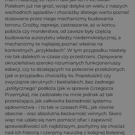
Polakom już nie grozi, wciąż dotyka on wielu z naszych
wschodnich sąsiadów i chociażby dlatego warto poznać
stosowane przez niego mechanizmy budowania
terroru. Groźby, represje, zastraszanie, aż w końcu
pobicia czy morderstwa, od zawsze były częścią
budowania autorytetu władzy niedemokratycznej, a
mechanizmy te najlepiej poznać właśnie na
konkretnych „przykładach". W tym przypadku niestety
nie tak dalekich w czasie czy przestrzeni...Opisywane
okrucieństwo szeroko rozumianych funkcjonariuszy
esbecji, czy to działających na polecenie przełożonych
(jak w przypadku chociażby ks. Popiełuszki) czy
zwyczajnie okrutnych i bestialskich, bez żadnego
„politycznego" podłoża (jak w sprawie Grzegorza
Przemyka), nie zadziałało na mnie jednak aż tak
przerażająco, jak całkowita bezradność systemu
sądownictwa - i to tak w czasach PRL, jak równie
obecnie - oraz absolutna bezkarność winnych. Skoro
więc nie udało się nam pomścić ofiar i zapewnić
sprawiedliwości ich najbliższym, pochylmy się chociaż
nad ich historią i czerpmy nauczkę z kolejnej bolesnej