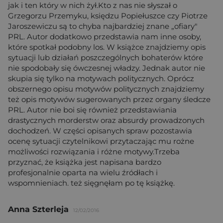
jak i ten który w nich żył.Kto z nas nie słyszał o
Grzegorzu Przemyku, księdzu Popiełuszce czy Piotrze
Jaroszewiczu są to chyba najbardziej znane „ofiary"
PRL. Autor dodatkowo przedstawia nam inne osoby,
które spotkał podobny los. W książce znajdziemy opis
sytuacji lub działań poszczególnych bohaterów które
nie spodobały się ówczesnej władzy. Jednak autor nie
skupia się tylko na motywach politycznych. Oprócz
obszernego opisu motywów politycznych znajdziemy
też opis motywów sugerowanych przez organy śledcze
PRL. Autor nie boi się również przedstawiania
drastycznych morderstw oraz absurdy prowadzonych
dochodzeń. W części opisanych spraw pozostawia
ocenę sytuacji czytelnikowi przytaczając mu rożne
możliwości rozwiązania i różne motywy.Trzeba
przyznać, że książka jest napisana bardzo
profesjonalnie oparta na wielu źródłach i
wspomnieniach. też sięgnęłam po tę książkę.
Anna Szterleja
12/02/2016