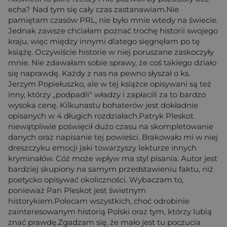
echa? Nad tym się cały czas zastanawiam.Nie
pamiętam czasów PRL, nie było mnie wtedy na świecie.
Jednak zawsze chciałam poznać trochę historii swojego
kraju, więc między innymi dlatego sięgnęłam po tę
książę. Oczywiście historie w niej poruszane zaskoczyły
mnie. Nie zdawałam sobie sprawy, że coś takiego działo
się naprawdę. Każdy z nas na pewno słyszał o ks.
Jerzym Popiełuszko, ale w tej książce opisywani są też
inny, którzy „podpadli" władzy i zapłacili za to bardzo
wysoka cenę. Kilkunastu bohaterów jest dokładnie
opisanych w 4 długich rozdziałach.Patryk Pleskot
niewątpliwie poświęcił dużo czasu na skompletowanie
danych oraz napisanie tej powieści. Brakowało mi w niej
dreszczyku emocji jaki towarzyszy lekturze innych
kryminałów. Cóż może wpływ ma styl pisania. Autor jest
bardziej skupiony na samym przedstawieniu faktu, niż
poetycko opisywać okoliczności. Wybaczam to,
ponieważ Pan Pleskot jest świetnym
historykiem.Polecam wszystkich, choć odrobinie
zainteresowanym historią Polski oraz tym, którzy lubią
znać prawdę.Zgadzam się, że mało jest tu poczucia