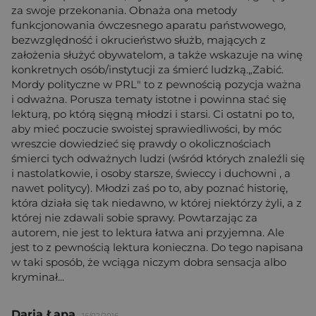
za swoje przekonania. Obnaża ona metody
funkcjonowania ówczesnego aparatu państwowego,
bezwzględność i okrucieństwo służb, mających z
założenia służyć obywatelom, a także wskazuje na winę
konkretnych osób/instytucji za śmierć ludzką.„Zabić.
Mordy polityczne w PRL" to z pewnością pozycja ważna
i odważna. Porusza tematy istotne i powinna stać się
lekturą, po którą sięgną młodzi i starsi. Ci ostatni po to,
aby mieć poczucie swoistej sprawiedliwości, by móc
wreszcie dowiedzieć się prawdy o okolicznościach
śmierci tych odważnych ludzi (wśród których znaleźli się
i nastolatkowie, i osoby starsze, świeccy i duchowni , a
nawet politycy). Młodzi zaś po to, aby poznać historię,
która działa się tak niedawno, w której niektórzy żyli, a z
której nie zdawali sobie sprawy. Powtarzając za
autorem, nie jest to lektura łatwa ani przyjemna. Ale
jest to z pewnością lektura konieczna. Do tego napisana
w taki sposób, że wciąga niczym dobra sensacja albo
kryminał...
Daria Łapa
16/02/2016