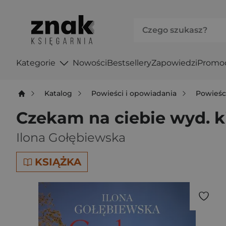
Kategorie
Nowości
Bestsellery
Zapowiedzi
Promo
Katalog
Powieści i opowiadania
Powieśc
Czekam na ciebie wyd. 
Ilona Gołębiewska
KSIĄŻKA