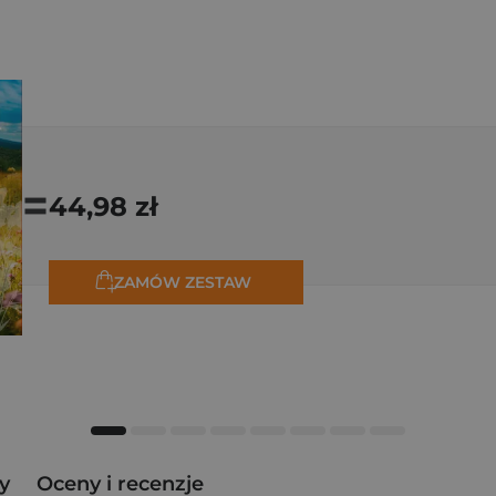
=
44,98 zł
ZAMÓW ZESTAW
y
Oceny i recenzje