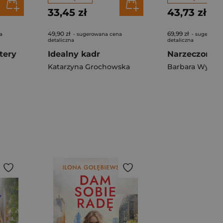
33,45 zł
43,73 zł
49,90 zł
69,99 zł
a
- sugerowana cena
- sugerowan
detaliczna
detaliczna
tery
Idealny kadr
Katarzyna Grochowska
Barbara Wysoc