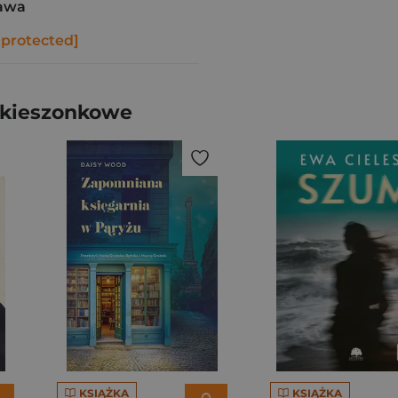
awa
 protected]
 kieszonkowe
KSIĄŻKA
KSIĄŻKA