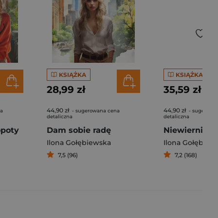
KSIĄŻKA
KSIĄŻKA
28,99 zł
35,59 zł
44,90 zł
44,90 zł
na
- sugerowana cena
- sugerowa
detaliczna
detaliczna
opoty
Dam sobie radę
Niewierni
Ilona Gołębiewska
Ilona Gołębiew
7,5 (96)
7,2 (168)