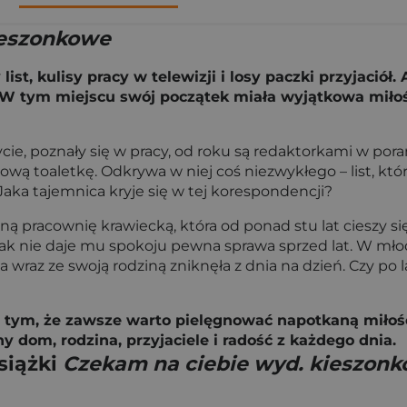
ieszonkowe
st, kulisy pracy w telewizji i losy paczki przyjaciół.
 tym miejscu swój początek miała wyjątkowa miłość, a
ycie, poznały się w pracy, od roku są redaktorkami w p
ą toaletkę. Odkrywa w niej coś niezwykłego – list, któr
 Jaka tajemnica kryje się w tej korespondencji?
nną pracownię krawiecką, która od ponad stu lat cieszy s
nak nie daje mu spokoju pewna sprawa sprzed lat. W młod
wiga wraz ze swoją rodziną zniknęła z dnia na dzień. Czy 
 o tym, że zawsze warto pielęgnować napotkaną miłość
lny dom, rodzina, przyjaciele i radość z każdego dnia.
siążki
Czekam na ciebie wyd. kieszon