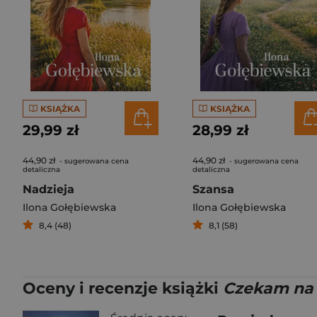
KSIĄŻKA
KSIĄŻKA
29,99 zł
28,99 zł
44,90 zł
44,90 zł
- sugerowana cena
- sugerowana cena
detaliczna
detaliczna
Nadzieja
Szansa
Ilona Gołębiewska
Ilona Gołębiewska
8,4 (48)
8,1 (58)
Oceny i recenzje książki
Czekam na 