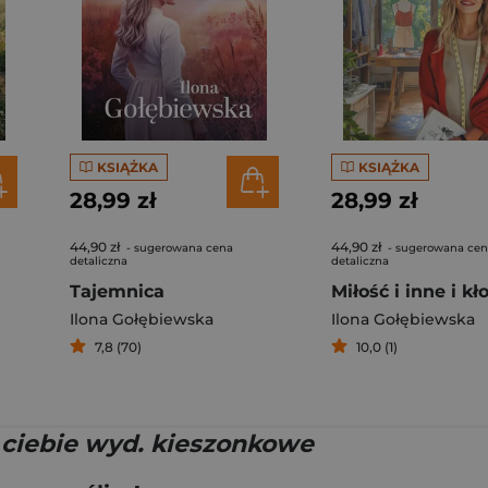
KSIĄŻKA
KSIĄŻKA
28,99 zł
28,99 zł
44,90 zł
44,90 zł
- sugerowana cena
- sugerowana ce
detaliczna
detaliczna
Tajemnica
Miłość i inne i kł
Ilona Gołębiewska
Ilona Gołębiewska
7,8 (70)
10,0 (1)
ciebie wyd. kieszonkowe