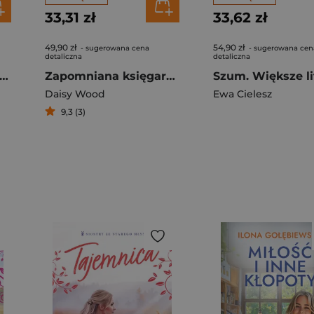
33,31 zł
33,62 zł
49,90 zł
54,90 zł
- sugerowana cena
- sugerowana cen
detaliczna
detaliczna
atła nad portem. Saga portowa Tom. 1
Zapomniana księgarnia w Paryżu
Szum. Większe li
Daisy Wood
Ewa Cielesz
9,3 (3)