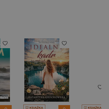
KSIĄŻKA
KSIĄŻKA