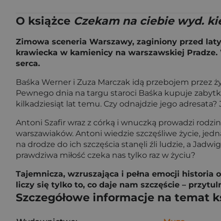
O książce
Czekam na ciebie wyd. k
Zimowa sceneria Warszawy, zaginiony przed laty li
krawiecka w kamienicy na warszawskiej Pradze. W
serca.
Baśka Werner i Zuza Marczak idą przebojem przez ż
Pewnego dnia na targu staroci Baśka kupuje zabytkow
kilkadziesiąt lat temu. Czy odnajdzie jego adresata?
Antoni Szafir wraz z córką i wnuczką prowadzi rodzi
warszawiaków. Antoni wiedzie szczęśliwe życie, jed
na drodze do ich szczęścia stanęli źli ludzie, a Jad
prawdziwa miłość czeka nas tylko raz w życiu?
Tajemnicza, wzruszająca i pełna emocji historia
liczy się tylko to, co daje nam szczęście – przytu
Szczegółowe informacje na temat k