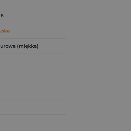
06
wska
zurowa (miękka)