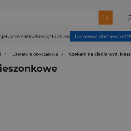
cje
Nasze zakładki
Książki ZNAK
Darmowa dostawa od 99
i
Literatura obyczajowa
Czekam na ciebie wyd. kie
kieszonkowe