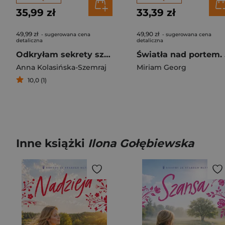
35,99 zł
33,39 zł
49,99 zł
49,90 zł
- sugerowana cena
- sugerowana cena
detaliczna
detaliczna
Odkryłam sekrety szejka
Świ
Anna Kolasińska-Szemraj
Miriam Georg
10,0 (1)
Inne książki
Ilona Gołębiewska