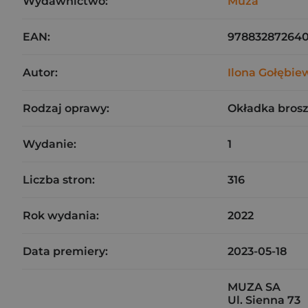
Wydawnictwo:
Muza
EAN:
97883287264
Autor:
Ilona Gołębie
Rodzaj oprawy:
Okładka bros
Wydanie:
1
Liczba stron:
316
Rok wydania:
2022
Data premiery:
2023-05-18
MUZA SA
Ul. Sienna 73