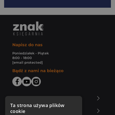
Napisz do nas
Poniedziałek - Piątek
8:00 - 18:00
[email protected]
Bądź z nami na bieżąco
O Księgarni Znak
Ta strona używa plików
cookie
Zakupy u nas