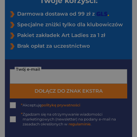
Twoje korzyści:
Darmowa dostawa od 99 zł z
Specjalne zniżki tylko dla klubowiczów
Pakiet zakładek Art Ladies za 1 zł
Brak opłat za uczestnictwo
Twój e-mail
DOŁĄCZ DO ZNAK EKSTRA
*
Akceptuję
politykę prywatności
*
Zgadzam się na otrzymywanie wiadomości
marketingowych (newsletter) na podany
e-mail
na
zasadach określonych w
regulaminie
.