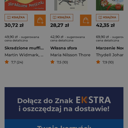
KSIĄŻKA
KSIĄŻKA
KSIĄŻKA
30,72 zł
28,27 zł
42,35 zł
49,90 zł
42,90 zł
69,90 zł
- sugerowana
- sugerowana
- sugerowa
cena detaliczna
cena detaliczna
cena detaliczna
Skradzione muffinki i inne komiksy
Własna sfora
Marzenie Noel
Martin Widmark
,
Helena Willis
Maria Nilsson Thore
Thydell Johann
7,7 (24)
7,5 (10)
7,9 (10)
Dołącz do
Znak
i oszczędzaj na dostawie!