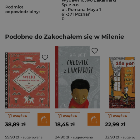
Wydawnictwo Zakamarki
Sp. z o.o.
Podmiot
ul. Romana Maya 1
odpowiedzialny:
61-371 Poznań
PL
Podobne do Zakochałem się w Milenie
KSIĄŻKA
KSIĄŻKA
KSIĄŻKA
38,89 zł
18,45 zł
22,99 zł
59,90 zł
24,90 zł
32,90 zł
- sugerowana
- sugerowana
- sugerowa