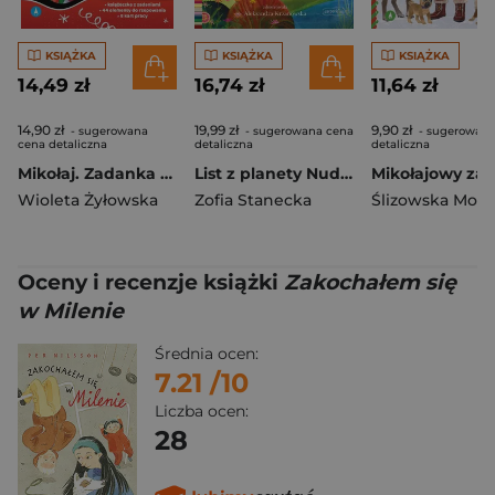
KSIĄŻKA
KSIĄŻKA
KSIĄŻKA
14,49 zł
16,74 zł
11,64 zł
14,90 zł
19,99 zł
9,90 zł
- sugerowana
- sugerowana cena
- sugerowana
cena detaliczna
detaliczna
detaliczna
Mikołaj. Zadanka & rzepiki
List z planety Nuda. Czytam sobie. Poziom 1
Wioleta Żyłowska
Zofia Stanecka
Ślizowska Moni
Oceny i recenzje książki
Zakochałem się
w Milenie
Średnia ocen:
7.21
/10
Liczba ocen:
28