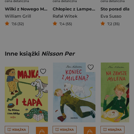
cena detaliczna
cena detaliczna
cena detaliczna
Wilki z Nowego Meksyku
Chłopiec z Lampedusy
William Grill
Rafał Witek
Eva Susso
7,6 (32)
7,4 (55)
7,2 (35)
Inne książki
Nilsson Per
KSIĄŻKA
KSIĄŻKA
KSIĄŻKA