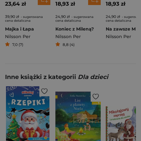
23,64 zł
18,93 zł
18,93 zł
39,90 zł
24,90 zł
24,90 zł
- sugerowana
- sugerowana
- sugerowa
cena detaliczna
cena detaliczna
cena detaliczna
Majka i Łapa
Koniec z Mileną?
Nilsson Per
Nilsson Per
Nilsson Per
7,0 (7)
8,8 (4)
Inne książki z kategorii
Dla dzieci