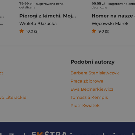
79,99 zł
99,99 zł
- sugerowana cena
- sugerowana cen
detaliczna
detaliczna
Rafał Majka. Zawsze z przodu. Rozmawia Tomasz Kalemba - książka z autografem
Pierogi z kimchi. Moje ulubione azjatyckie przepisy - książka z autografem
Homer na nasze 
Wioleta Błazucka
Węcowski Marek
10,0 (2)
9,0 (9)
Podobni autorzy
pt
Barbara Stanisławczyk
Praca zbiorowa
Ewa Bednarkiewicz
 Literackie
Tomasz á Kempis
Piotr Kwiatek