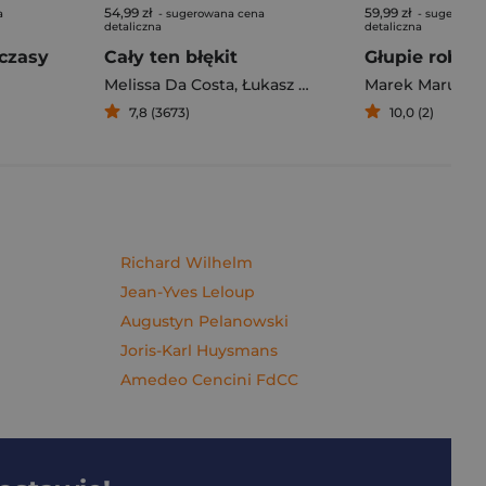
54,99 zł
59,99 zł
a
- sugerowana cena
- sugerowan
detaliczna
detaliczna
czasy
Cały ten błękit
Melissa Da Costa
,
Łukasz Müller
Marek Maruszc
7,8 (3673)
10,0 (2)
Richard Wilhelm
Jean-Yves Leloup
Augustyn Pelanowski
Joris-Karl Huysmans
Amedeo Cencini FdCC