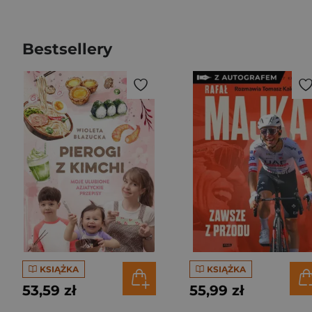
Bestsellery
KSIĄŻKA
KSIĄŻKA
53,59 zł
55,99 zł