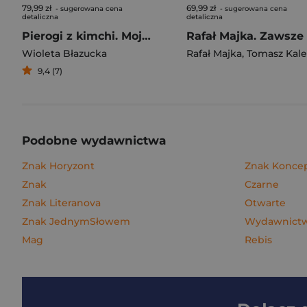
79,99 zł
69,99 zł
- sugerowana cena
- sugerowana cena
detaliczna
detaliczna
Pierogi z kimchi. Moje ulubione azjatyckie przepisy
Wioleta Błazucka
Rafał Majka
,
Tomasz Kalemba
9,4 (7)
Podobne wydawnictwa
Znak Horyzont
Znak Konce
Znak
Czarne
Znak Literanova
Otwarte
Znak JednymSłowem
Wydawnictwo
Mag
Rebis