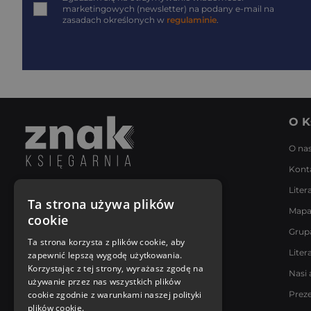
marketingowych (newsletter) na podany
e-mail
na
zasadach określonych w
regulaminie
.
O K
O na
Kont
Liter
Napisz do nas
Ta strona używa plików
Mapa
Poniedziałek - Piątek
cookie
8:00 - 18:00
Grup
[email protected]
Ta strona korzysta z plików cookie, aby
Liter
zapewnić lepszą wygodę użytkowania.
Bądź z nami na bieżąco
Korzystając z tej strony, wyrażasz zgodę na
Nasi 
używanie przez nas wszystkich plików
cookie zgodnie z warunkami naszej polityki
Prez
plików cookie.