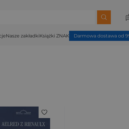
cje
Nasze zakładki
Książki ZNAK
Darmowa dostawa od 99