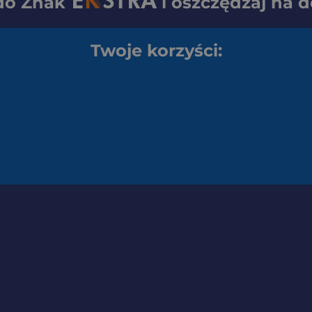
 do
Znak
i oszczędzaj na 
Twoje korzyści: