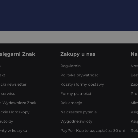
sięgarni Znak
Zakupy u nas
Na
s
Regulamin
Now
akt
Polityka prywatności
Best
acki newsletter
Koszty i formy dostawy
Zap
 serwisu
Formy płatności
Pro
a Wydawnicza Znak
Reklamacje
Mie
ackie Horoskopy
Najczęstsze pytania
Ksi
autorzy
Wygodne zwroty
Ksi
enty w koszyku
PayPo - Kup teraz, zapłać za 30 dni
Rok