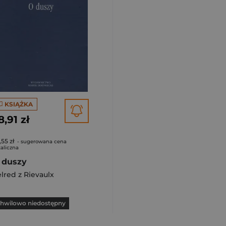
KSIĄŻKA
8,91 zł
,55 zł
- sugerowana cena
aliczna
 duszy
lred z Rievaulx
hwilowo niedostępny