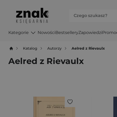
Kategorie
Nowości
Bestsellery
Zapowiedzi
Promo
Katalog
Autorzy
Aelred z Rievaulx
Aelred z Rievaulx