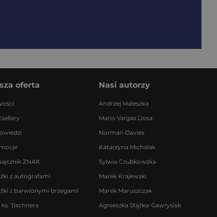
sza oferta
Nasi autorzy
ości
Andrzej Maleszka
sellery
Mario Vargas Llosa
owiedzi
Norman Davies
mocje
Katarzyna Michalak
sięcznik ZNAK
Sylwia Czubkowska
ążki z autografami
Marek Krajewski
ążki z barwionymi brzegami
Marek Maruszczak
 ks. Tischnera
Agnieszka Stążka-Gawrysiak