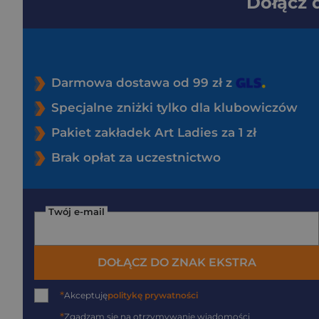
Dołącz
Darmowa dostawa od 99 zł z
Specjalne zniżki tylko dla klubowiczów
Pakiet zakładek Art Ladies za 1 zł
Brak opłat za uczestnictwo
Twój e-mail
DOŁĄCZ DO ZNAK EKSTRA
*
Akceptuję
politykę prywatności
*
Zgadzam się na otrzymywanie wiadomości