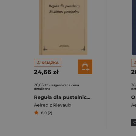
KSIĄŻKA
24,66 zł
2
26,85 zł
38
- sugerowana cena
detaliczna
det
Reguła dla pustelnicy Modlitwa pastoralna
O
Aelred z Rievaulx
Ae
8,0 (2)
C