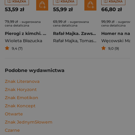
KSIĄŻKA
KSIĄŻKA
KSIĄŻKA
53,59 zł
55,99 zł
66,80 zł
79,99 zł
69,99 zł
99,99 zł
- sugerowana
- sugerowana
- sugerowa
cena detaliczna
cena detaliczna
cena detaliczna
Pierogi z kimchi. Moje ulubione azjatyckie przepisy
Rafał Majka. Zawsze z przodu. Rozmawia Tomasz Kalemba - książka z autografem
Wioleta Błazucka
Rafał Majka
,
Tomasz Kalemba
Węcowski Mar
9,4 (7)
9,0 (9)
Podobne wydawnictwa
Znak Literanova
Znak Horyzont
Znak Emotikon
Znak Koncept
Otwarte
Znak JednymSłowem
Czarne