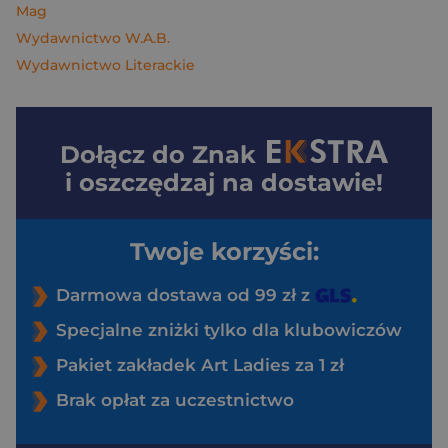
Mag
Wydawnictwo W.A.B.
Wydawnictwo Literackie
Dołącz do
Znak
i oszczędzaj na dostawie!
Twoje korzyści:
Darmowa dostawa od 99 zł z
Specjalne zniżki tylko dla klubowiczów
Pakiet zakładek Art Ladies za 1 zł
Brak opłat za uczestnictwo