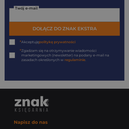
Twój e-mail
DOŁĄCZ DO ZNAK EKSTRA
*
Akceptuję
politykę prywatności
*
Zgadzam się na otrzymywanie wiadomości
marketingowych (newsletter) na podany
e-mail
na
zasadach określonych w
regulaminie
.
Napisz do nas