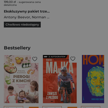
199,00 zł
- sugerowana cena
detaliczna
Ekskluzywny pakiet trzech bestsellerów historycznych
Antony Beevor
,
Norman Davies
,
Apoloniusz Zawilski
,
Apoloni
Chwilowo niedostępny
Bestsellery