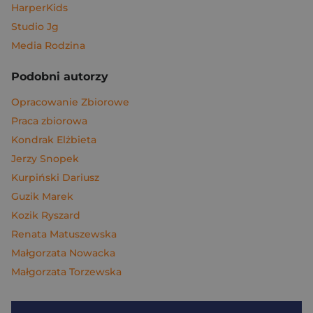
HarperKids
Studio Jg
Media Rodzina
Podobni autorzy
Opracowanie Zbiorowe
Praca zbiorowa
Kondrak Elżbieta
Jerzy Snopek
Kurpiński Dariusz
Guzik Marek
Kozik Ryszard
Renata Matuszewska
Małgorzata Nowacka
Małgorzata Torzewska