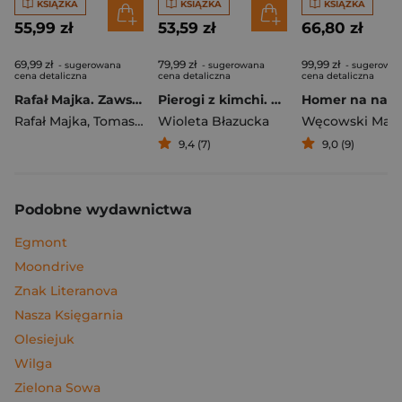
KSIĄŻKA
KSIĄŻKA
KSIĄŻKA
55,99 zł
53,59 zł
66,80 zł
69,99 zł
79,99 zł
99,99 zł
- sugerowana
- sugerowana
- sugerowa
cena detaliczna
cena detaliczna
cena detaliczna
Rafał Majka. Zawsze z przodu. Rozmawia Tomasz Kalemba - książka z autografem
Pierogi z kimchi. Moje ulubione azjatyckie przepisy
Rafał Majka
,
Tomasz Kalemba
Wioleta Błazucka
Węcowski Mar
9,4 (7)
9,0 (9)
Podobne wydawnictwa
Egmont
Moondrive
Znak Literanova
Nasza Księgarnia
Olesiejuk
Wilga
Zielona Sowa