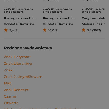
79,99 zł
79,99 zł
54,99 zł
- sugerowana
- sugerowana
- sugerowa
cena detaliczna
cena detaliczna
cena detaliczna
Pierogi z kimchi. Moje ulubione azjatyckie przepisy
Pierogi z kimchi. Moje ulubione azjatyckie przepisy - książka z autografem
Cały ten błękit
Wioleta Błazucka
Wioleta Błazucka
Melissa Da Cos
9,4 (7)
10,0 (2)
7,8 (3673)
Podobne wydawnictwa
Znak Horyzont
Znak Literanova
Znak
Znak JednymSłowem
Mag
Znak Koncept
Czarne
Otwarte