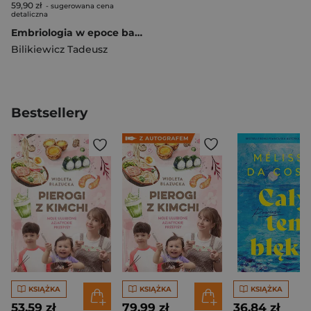
59,90 zł
- sugerowana cena
detaliczna
Embriologia w epoce baroku i rokoko
Bilikiewicz Tadeusz
Bestsellery
KSIĄŻKA
KSIĄŻKA
KSIĄŻKA
53,59 zł
79,99 zł
36,84 zł