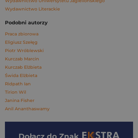
Wydawnictwo Uniwersytetu Jagiellońskiego
Wydawnictwo Literackie
Podobni autorzy
Praca zbiorowa
Eligiusz Szełęg
Piotr Wróblewski
Kurczab Marcin
Kurczab Elżbieta
Świda Elżbieta
Ridpath Ian
Tirion Wil
Janina Fisher
Anil Ananthaswamy
Dołącz do
Znak