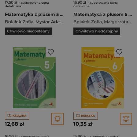
17,50 zł
16,90 zł
- sugerowana cena
- sugerowana cena
detaliczna
detaliczna
Matematyka z plusem 5 Wersja C Zeszyt ćwiczeń
Matematyka z plusem 5 Liczby naturalne i ułamki zwykłe A Ćwiczenia Część 1/3 Szkoła podstawowa
Bolałek Zofia
,
Mysior Adam
Bolałek Zofia
,
Małgorzata Dobrowolska
Chwilowo niedostępny
Chwilowo niedostępny
KSIĄŻKA
KSIĄŻKA
12,68 zł
10,35 zł
16,90 zł
13,80 zł
- sugerowana cena
- sugerowana cena