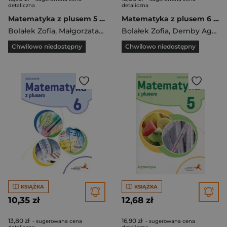
detaliczna
detaliczna
Matematyka z plusem 5 Ułamki dziesiętne i liczby całkowite A Ćwiczenia Część 3/3 Szkoła podstawowa
Matematyka z plusem 6 Liczby i wyrażenia algebraiczne Część 1 Ćwiczenia Wersja A Część 1/3 Szkoła podstawowa
Bolałek Zofia
,
Małgorzata Dobrowolska
Bolałek Zofia
,
Mysior Adam
,
Demby Agnieszka
Chwilowo niedostępny
Chwilowo niedostępny
KSIĄŻKA
KSIĄŻKA
10,35 zł
12,68 zł
13,80 zł
16,90 zł
- sugerowana cena
- sugerowana cena