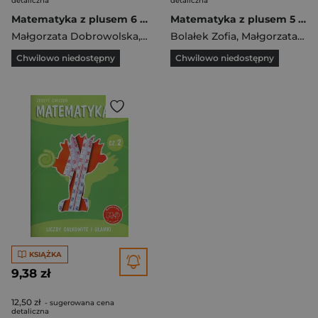
detaliczna
detaliczna
Matematyka z plusem 6 Ćwiczenia Wersja C Szkoła podstawowa
Matematyka z plusem 5 Arytmetyka Wersja B Ćwiczenia Część 1/2wer.B
Małgorzata Dobrowolska
,
Bolałek Zofia
Bolałek Zofia
,
Demby Agnieszka
,
Małgorzata Dobrowolska
Chwilowo niedostępny
Chwilowo niedostępny
KSIĄŻKA
9,38 zł
12,50 zł
- sugerowana cena
detaliczna