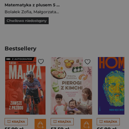
Matematyka z plusem 5 Zeszyt ćwiczeń Część 2 Liczby całkowite i ułamki Szkoła podstawowa
Bolałek Zofia
,
Małgorzata Dobrowolska
,
Mysior Adam
Chwilowo niedostępny
Bestsellery
KSIĄŻKA
KSIĄŻKA
KSIĄŻKA