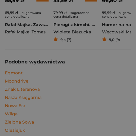
55,99 zł
53,59 zł
66,80 zł
69,99 zł
79,99 zł
99,99 zł
- sugerowana
- sugerowana
- sugerowa
cena detaliczna
cena detaliczna
cena detaliczna
Rafał Majka. Zawsze z przodu. Rozmawia Tomasz Kalemba - książka z autografem
Pierogi z kimchi. Moje ulubione azjatyckie przepisy
Rafał Majka
,
Tomasz Kalemba
Wioleta Błazucka
Węcowski Mar
9,4 (7)
9,0 (9)
Podobne wydawnictwa
Egmont
Moondrive
Znak Literanova
Nasza Księgarnia
Nowa Era
Wilga
Zielona Sowa
Olesiejuk