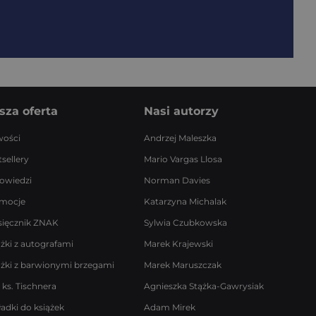
sza oferta
Nasi autorzy
ości
Andrzej Maleszka
sellery
Mario Vargas Llosa
owiedzi
Norman Davies
mocje
Katarzyna Michalak
sięcznik ZNAK
Sylwia Czubkowska
ążki z autografami
Marek Krajewski
ążki z barwionymi brzegami
Marek Maruszczak
 ks. Tischnera
Agnieszka Stążka-Gawrysiak
ładki do książek
Adam Mirek