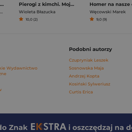
Rafał Majka. Zawsze z przodu. Rozmawia Tomasz Kalemba - książka z autografem
Pierogi z kimchi. Moje ulubione azjatyckie przepisy - książka z autografem
Homer na nasze 
Wioleta Błazucka
Węcowski Marek
10,0 (2)
9,0 (9)
Podobni autorzy
Czupryniak Leszek
ie Wydawnictwo
Sosnowska Maja
zne
Andrzej Kopta
Kosiński Sylweriusz
w
Curtis Erica
 do
Znak
i oszczędzaj na 