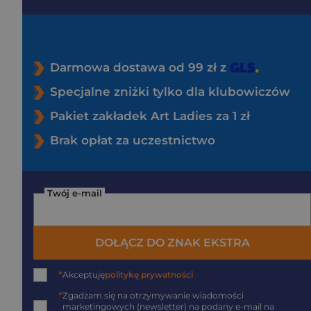
Darmowa dostawa od 99 zł z
Specjalne zniżki tylko dla klubowiczów
Pakiet zakładek Art Ladies za 1 zł
Brak opłat za uczestnictwo
Twój e-mail
DOŁĄCZ DO ZNAK EKSTRA
*
Akceptuję
politykę prywatności
*
Zgadzam się na otrzymywanie wiadomości
marketingowych (newsletter) na podany
e-mail
na