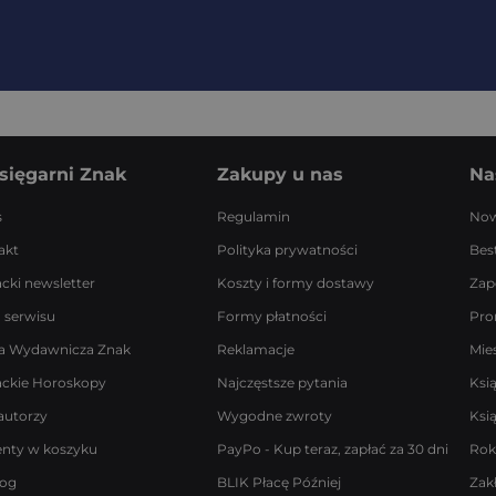
sięgarni Znak
Zakupy u nas
Na
s
Regulamin
Now
akt
Polityka prywatności
Best
acki newsletter
Koszty i formy dostawy
Zap
 serwisu
Formy płatności
Pro
a Wydawnicza Znak
Reklamacje
Mie
ackie Horoskopy
Najczęstsze pytania
Ksi
autorzy
Wygodne zwroty
Ksi
enty w koszyku
PayPo - Kup teraz, zapłać za 30 dni
Rok
log
BLIK Płacę Później
Zak