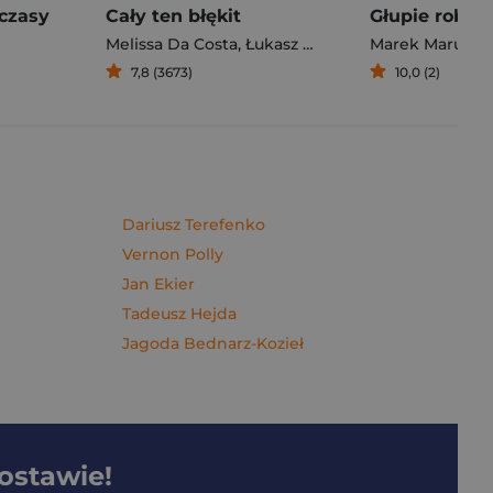
czasy
Cały ten błękit
Melissa Da Costa
,
Łukasz Müller
Marek Maruszc
7,8 (3673)
10,0 (2)
Dariusz Terefenko
Vernon Polly
Jan Ekier
Tadeusz Hejda
Jagoda Bednarz-Kozieł
dostawie!