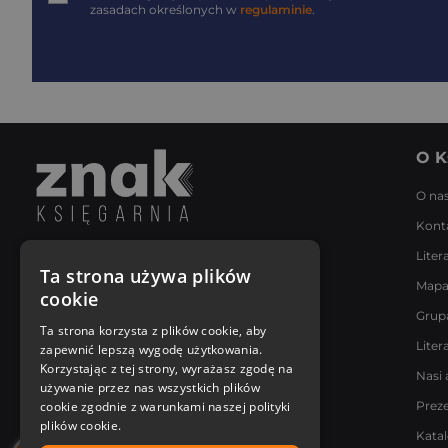
zasadach określonych w
regulaminie
.
O K
O na
Kont
Liter
Napisz do nas
Ta strona używa plików
Mapa
Poniedziałek - Piątek
cookie
8:00 - 18:00
Grup
[email protected]
Ta strona korzysta z plików cookie, aby
Liter
zapewnić lepszą wygodę użytkowania.
Bądź z nami na bieżąco
Korzystając z tej strony, wyrażasz zgodę na
Nasi 
używanie przez nas wszystkich plików
cookie zgodnie z warunkami naszej polityki
Prez
plików cookie.
Kata