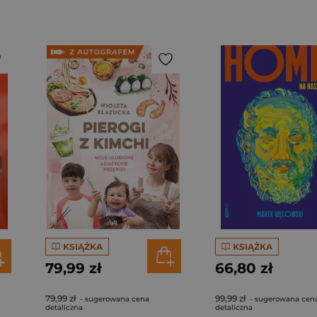
KSIĄŻKA
KSIĄŻKA
79,99 zł
66,80 zł
79,99 zł
99,99 zł
- sugerowana cena
- sugerowana cen
detaliczna
detaliczna