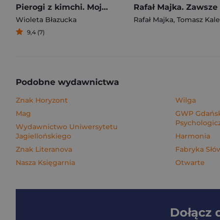
Pierogi z kimchi. Moje ulubione azjatyckie przepisy
Wioleta Błazucka
Rafał Majka
,
Tomasz Kalemba
9,4 (7)
Podobne wydawnictwa
Znak Horyzont
Wilga
Mag
GWP Gdańsk
Psychologic
Wydawnictwo Uniwersytetu
Jagiellońskiego
Harmonia
Znak Literanova
Fabryka Słó
Nasza Księgarnia
Otwarte
Dołącz