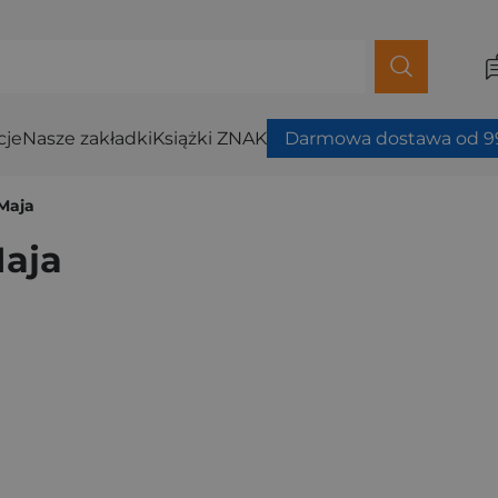
cje
Nasze zakładki
Książki ZNAK
Darmowa dostawa od 99
Maja
aja