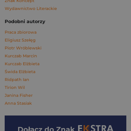
Znak Koncept
Wydawnictwo Literackie
Podobni autorzy
Praca zbiorowa
Eligiusz Szełęg
Piotr Wróblewski
Kurczab Marcin
Kurczab Elżbieta
Świda Elżbieta
Ridpath Ian
Tirion Wil
Janina Fisher
Anna Stasiak
Dołącz do
Znak