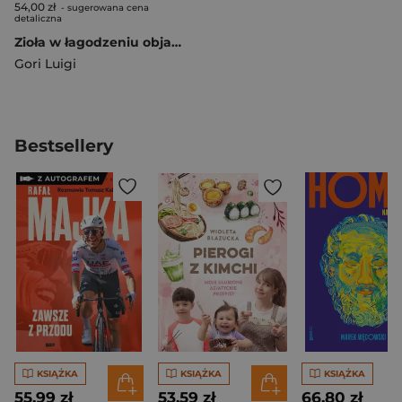
54,00 zł
- sugerowana cena
detaliczna
Zioła w łagodzeniu objawów i skutków leczenia chorób nowotworowych
Gori Luigi
Bestsellery
KSIĄŻKA
KSIĄŻKA
KSIĄŻKA
55,99 zł
53,59 zł
66,80 zł