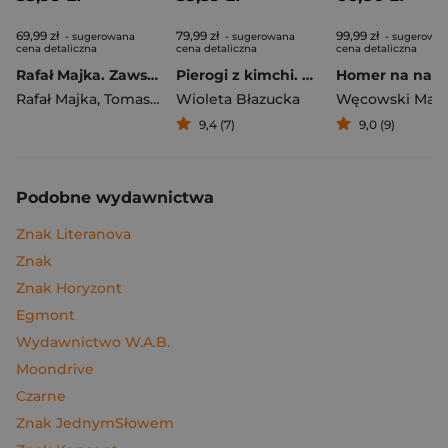
69,99 zł
79,99 zł
99,99 zł
- sugerowana
- sugerowana
- sugerowa
cena detaliczna
cena detaliczna
cena detaliczna
Rafał Majka. Zawsze z przodu. Rozmawia Tomasz Kalemba - książka z autografem
Pierogi z kimchi. Moje ulubione azjatyckie przepisy
Rafał Majka
,
Tomasz Kalemba
Wioleta Błazucka
Węcowski Mar
9,4 (7)
9,0 (9)
Podobne wydawnictwa
Znak Literanova
Znak
Znak Horyzont
Egmont
Wydawnictwo W.A.B.
Moondrive
Czarne
Znak JednymSłowem