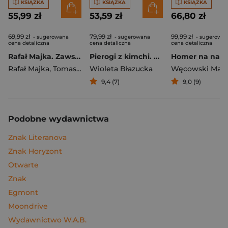
KSIĄŻKA
KSIĄŻKA
KSIĄŻKA
55,99 zł
53,59 zł
66,80 zł
69,99 zł
79,99 zł
99,99 zł
- sugerowana
- sugerowana
- sugerowa
cena detaliczna
cena detaliczna
cena detaliczna
Rafał Majka. Zawsze z przodu. Rozmawia Tomasz Kalemba - książka z autografem
Pierogi z kimchi. Moje ulubione azjatyckie przepisy
Rafał Majka
,
Tomasz Kalemba
Wioleta Błazucka
Węcowski Mar
9,4 (7)
9,0 (9)
Podobne wydawnictwa
Znak Literanova
Znak Horyzont
Otwarte
Znak
Egmont
Moondrive
Wydawnictwo W.A.B.