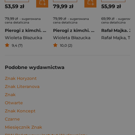
53,59 zł
79,99 zł
55,99 zł
79,99 zł
79,99 zł
69,99 zł
- sugerowana
- sugerowana
- sugerowa
cena detaliczna
cena detaliczna
cena detaliczna
Pierogi z kimchi. Moje ulubione azjatyckie przepisy
Pierogi z kimchi. Moje ulubione azjatyckie przepisy - książka z autografem
Wioleta Błazucka
Wioleta Błazucka
Rafał Majka
,
Tomasz 
9,4 (7)
10,0 (2)
Podobne wydawnictwa
Znak Horyzont
Znak Literanova
Znak
Otwarte
Znak Koncept
Czarne
Miesięcznik Znak