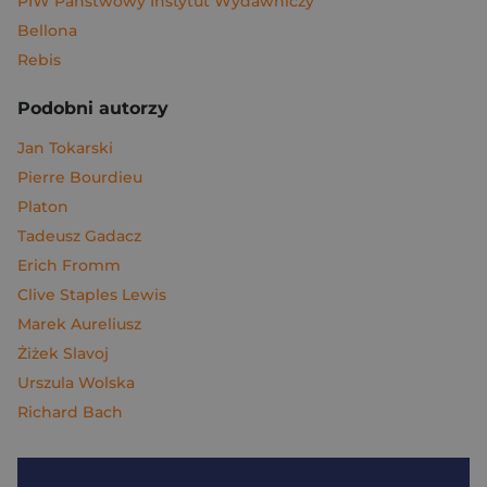
PIW Państwowy Instytut Wydawniczy
Bellona
Rebis
Podobni autorzy
Jan Tokarski
Pierre Bourdieu
Platon
Tadeusz Gadacz
Erich Fromm
Clive Staples Lewis
Marek Aureliusz
Żiżek Slavoj
Urszula Wolska
Richard Bach