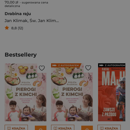
70,00 zł
- sugerowana cena
detaliczna
Drabina raju
Jan Klimak
,
Św. Jan Klimak
8,8 (12)
Bestsellery
KSIĄŻKA
KSIĄŻKA
KSIĄŻKA