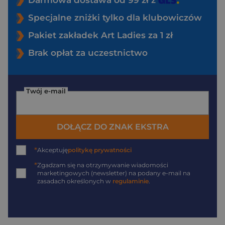
Darmowa dostawa od 99 zł z
Specjalne zniżki tylko dla klubowiczów
Pakiet zakładek Art Ladies za 1 zł
Brak opłat za uczestnictwo
Twój e-mail
DOŁĄCZ DO ZNAK EKSTRA
*
Akceptuję
politykę prywatności
*
Zgadzam się na otrzymywanie wiadomości
marketingowych (newsletter) na podany
e-mail
na
zasadach określonych w
regulaminie
.