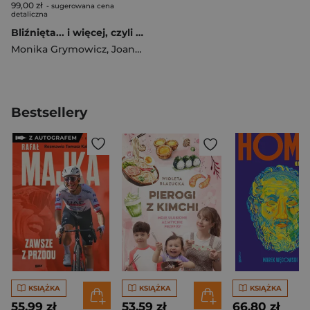
99,00 zł
- sugerowana cena
detaliczna
Bliźnięta... i więcej, czyli o wieloraczkach..PZWL
Monika Grymowicz
,
Joanna Kuran
,
Inga Kłosińska
Bestsellery
KSIĄŻKA
KSIĄŻKA
KSIĄŻKA
55,99 zł
53,59 zł
66,80 zł