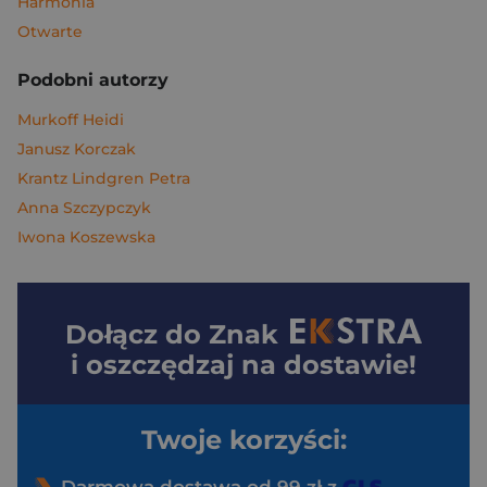
Harmonia
Otwarte
Podobni autorzy
Murkoff Heidi
Janusz Korczak
Krantz Lindgren Petra
Anna Szczypczyk
Iwona Koszewska
Dołącz do
Znak
i oszczędzaj na dostawie!
Twoje korzyści: