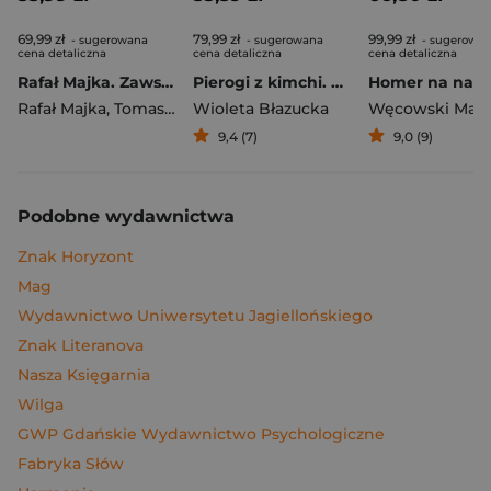
69,99 zł
79,99 zł
99,99 zł
- sugerowana
- sugerowana
- sugerowa
cena detaliczna
cena detaliczna
cena detaliczna
Rafał Majka. Zawsze z przodu. Rozmawia Tomasz Kalemba - książka z autografem
Pierogi z kimchi. Moje ulubione azjatyckie przepisy
Rafał Majka
,
Tomasz Kalemba
Wioleta Błazucka
Węcowski Mar
9,4 (7)
9,0 (9)
Podobne wydawnictwa
Znak Horyzont
Mag
Wydawnictwo Uniwersytetu Jagiellońskiego
Znak Literanova
Nasza Księgarnia
Wilga
GWP Gdańskie Wydawnictwo Psychologiczne
Fabryka Słów