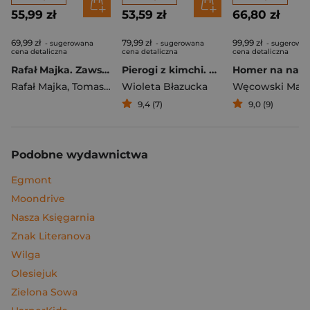
55,99 zł
53,59 zł
66,80 zł
69,99 zł
79,99 zł
99,99 zł
- sugerowana
- sugerowana
- sugerowa
cena detaliczna
cena detaliczna
cena detaliczna
Rafał Majka. Zawsze z przodu. Rozmawia Tomasz Kalemba - książka z autografem
Pierogi z kimchi. Moje ulubione azjatyckie przepisy
Rafał Majka
,
Tomasz Kalemba
Wioleta Błazucka
Węcowski Mar
9,4 (7)
9,0 (9)
Podobne wydawnictwa
Egmont
Moondrive
Nasza Księgarnia
Znak Literanova
Wilga
Olesiejuk
Zielona Sowa