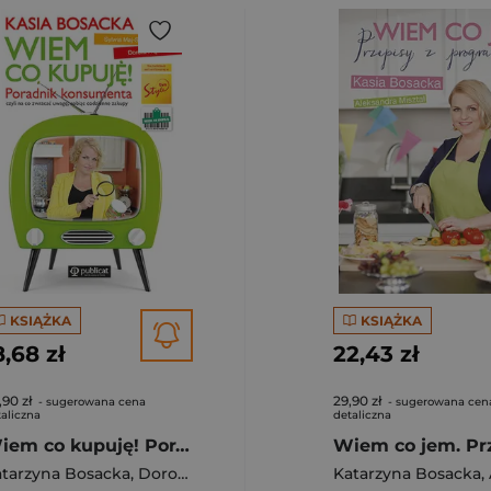
KSIĄŻKA
KSIĄŻKA
8,68 zł
22,43 zł
,90 zł
29,90 zł
- sugerowana cena
- sugerowana cen
aliczna
detaliczna
Wiem co kupuję! Poradnik konsumenta
tarzyna Bosacka
,
Dorota Frontczak
Katarzyna Bosacka
,