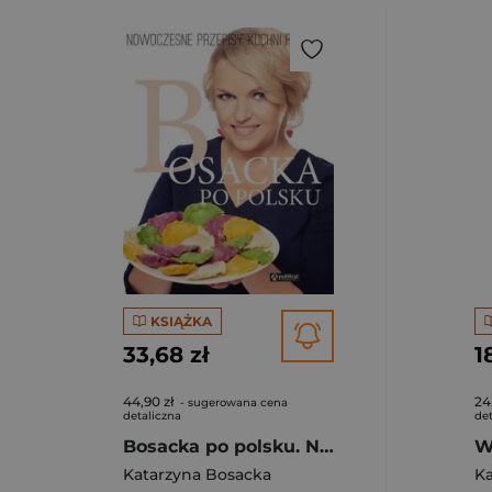
KSIĄŻKA
33,68 zł
1
44,90 zł
24
- sugerowana cena
detaliczna
det
Bosacka po polsku. Nowoczesne przepisy kuchni polskiej
Katarzyna Bosacka
Ka