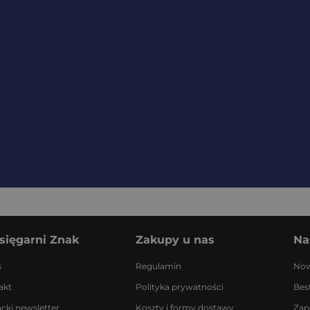
sięgarni Znak
Zakupy u nas
Na
s
Regulamin
Now
akt
Polityka prywatności
Best
acki newsletter
Koszty i formy dostawy
Zap