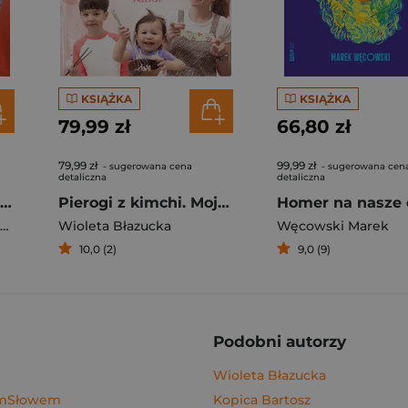
KSIĄŻKA
KSIĄŻKA
79,99 zł
66,80 zł
79,99 zł
99,99 zł
- sugerowana cena
- sugerowana cen
detaliczna
detaliczna
Rafał Majka. Zawsze z przodu. Rozmawia Tomasz Kalemba - książka z autografem
Pierogi z kimchi. Moje ulubione azjatyckie przepisy - książka z autografem
Homer na nasze 
Wioleta Błazucka
Węcowski Marek
10,0 (2)
9,0 (9)
Podobni autorzy
Wioleta Błazucka
ymSłowem
Kopica Bartosz