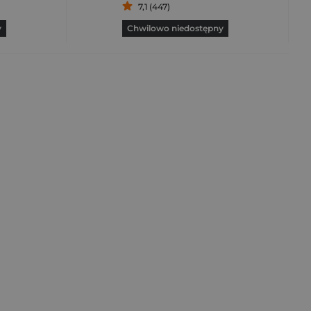
7,1 (447)
y
Chwilowo niedostępny