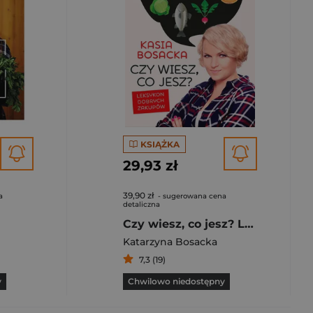
KSIĄŻKA
29,93 zł
39,90 zł
a
- sugerowana cena
detaliczna
Czy wiesz, co jesz? Leksykon dobrych zakupów
Katarzyna Bosacka
7,3 (19)
y
Chwilowo niedostępny