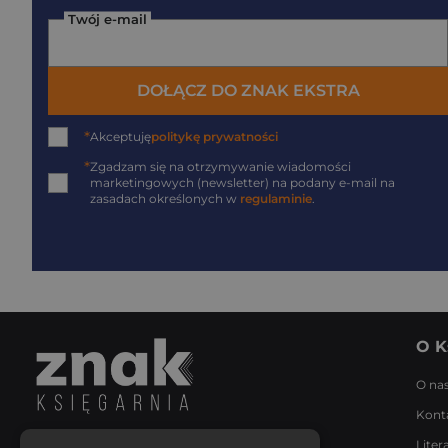
Twój e-mail
DOŁĄCZ DO ZNAK EKSTRA
*
Akceptuję
politykę prywatności
*
Zgadzam się na otrzymywanie wiadomości
marketingowych (newsletter) na podany
e-mail
na
zasadach określonych w
regulaminie
.
O K
O na
Kont
Liter