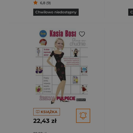
6,8 (9)
Chwilowo niedostępny
C
KSIĄŻKA
22,43 zł