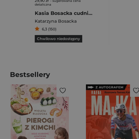
29,90 zł
- sugerowana cena
detaliczna
Kasia Bosacka cudnie chudnie Żegnaj pulpecie
Katarzyna Bosacka
6,3 (150)
Chwilowo niedostępny
Bestsellery