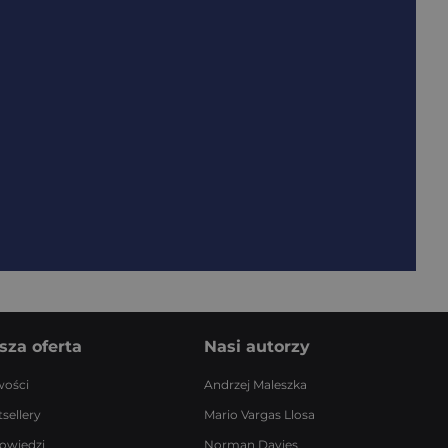
sza oferta
Nasi autorzy
ości
Andrzej Maleszka
sellery
Mario Vargas Llosa
owiedzi
Norman Davies