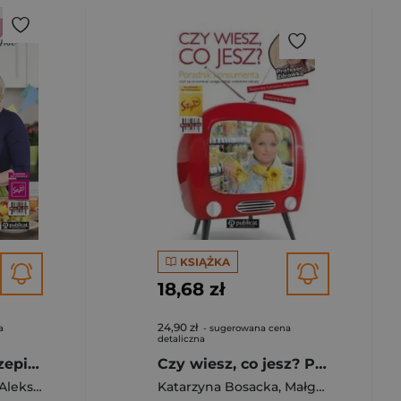
KSIĄŻKA
18,68 zł
24,90 zł
a
- sugerowana cena
detaliczna
Wiem co jem. Przepisy z programu
Czy wiesz, co jesz? Poradnik konsumenta czyli na co zwracać uwagę, robiąc codzienne zakupy
Aleksandra Misztal
Katarzyna Bosacka
,
Małgorzata Kozłowska-Wojciechowska