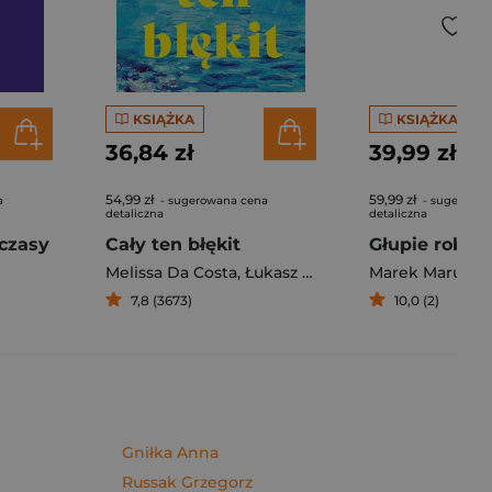
KSIĄŻKA
KSIĄŻKA
36,84 zł
39,99 zł
54,99 zł
59,99 zł
a
- sugerowana cena
- sugerowan
detaliczna
detaliczna
czasy
Cały ten błękit
Melissa Da Costa
,
Łukasz Müller
Marek Maruszc
7,8 (3673)
10,0 (2)
Gniłka Anna
Russak Grzegorz