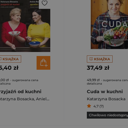
KSIĄŻKA
KSIĄŻKA
5,40 zł
37,49 zł
,00 zł
49,99 zł
- sugerowana cena
- sugerowana cen
aliczna
detaliczna
rzyjaźń od kuchni
Cuda w kuchni
tarzyna Bosacka
,
Aniela Redelbach
Katarzyna Bosacka
4,7 (7)
Chwilowo niedostępn