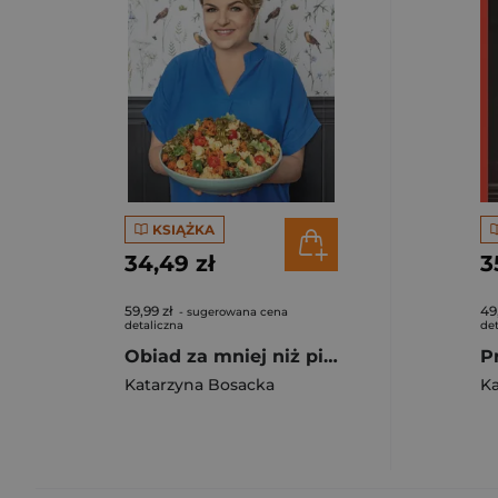
KSIĄŻKA
34,49 zł
3
59,99 zł
49
- sugerowana cena
detaliczna
det
Obiad za mniej niż pięć złotych na osobę
P
Katarzyna Bosacka
Ka