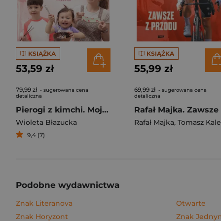
KSIĄŻKA
KSIĄŻKA
53,59 zł
55,99 zł
79,99 zł
69,99 zł
- sugerowana cena
- sugerowana cena
detaliczna
detaliczna
Pierogi z kimchi. Moje ulubione azjatyckie przepisy
Wioleta Błazucka
Rafał Majka
,
Tomasz Kalemba
9,4 (7)
Podobne wydawnictwa
Znak Literanova
Otwarte
Znak Horyzont
Znak Jedn