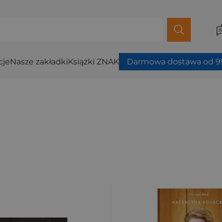
cje
Nasze zakładki
Książki ZNAK
Darmowa dostawa od 99