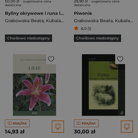
50,00 zł
29,90 zł
- sugerowana cena
- sugerowana cena
detaliczna
detaliczna
Byliny okrywowe i runa leśnego
Piwonie
Grabowska Beata
,
Kubala Tomasz
Grabowska Beata
,
Kubala Tomasz
6,0 (1)
Chwilowo niedostępny
Chwilowo niedostępny
KSIĄŻKA
KSIĄŻKA
14,93 zł
30,00 zł