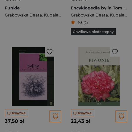
detaliczna
detaliczna
Funkie
Encyklopedia bylin Tom 2 (K-Z)
Grabowska Beata
,
Kubala Tomasz
Grabowska Beata
,
Kubala Tomasz
9,5 (2)
Chwilowo niedostępny
KSIĄŻKA
KSIĄŻKA
37,50 zł
22,43 zł