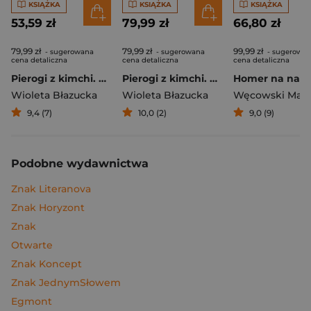
KSIĄŻKA
KSIĄŻKA
KSIĄŻKA
53,59 zł
79,99 zł
66,80 zł
79,99 zł
79,99 zł
99,99 zł
- sugerowana
- sugerowana
- sugerowa
cena detaliczna
cena detaliczna
cena detaliczna
Pierogi z kimchi. Moje ulubione azjatyckie przepisy
Pierogi z kimchi. Moje ulubione azjatyckie przepisy - książka z autografem
Wioleta Błazucka
Wioleta Błazucka
Węcowski Mar
9,4 (7)
10,0 (2)
9,0 (9)
Podobne wydawnictwa
Znak Literanova
Znak Horyzont
Znak
Otwarte
Znak Koncept
Znak JednymSłowem
Egmont