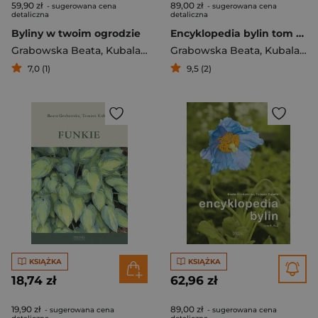
59,90 zł
89,00 zł
- sugerowana cena
- sugerowana cena
detaliczna
detaliczna
Byliny w twoim ogrodzie
Encyklopedia bylin tom 1 A-J
Grabowska Beata
,
Kubala Tomasz
Grabowska Beata
,
Kubala Tomasz
7,0 (1)
9,5 (2)
KSIĄŻKA
KSIĄŻKA
18,74 zł
62,96 zł
19,90 zł
89,00 zł
- sugerowana cena
- sugerowana cena